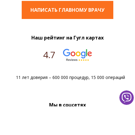
Дякую!!!
Красильникова Олена
НАПИСАТЬ ГЛАВНОМУ ВРАЧУ
08.11.2024
Наш рейтинг на Гугл картах
Дуже файна клініка. Рекомендую.
Лікарі профі, особливо Аверіна Ганна
4.7
Олександрівна, у якої я робила операцію. Чисто,
смачно. Персонал хороший, добрий. Зрозуміла
політика цін. Дякую вам!
Ольга
11 лет доверия – 600 000 процедур, 15 000 операций
18.10.2024
Мы в соцсетях
Дуже вдячна персоналу клініки та лікарю Авріна
Ганна Олександрівна за кваліфіковану та
професійну роботу. Хочу подякувати персоналу за
найвищий рівень обслуговування,
професіоналізм, ввічливість, відкритість до
Facebook
Viber
Youtube
Instagram
Twitter