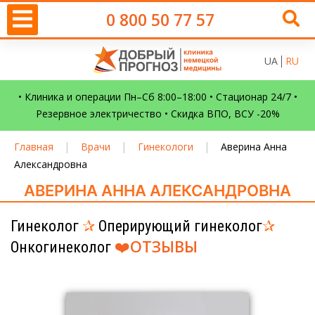
0 800 50 77 57
UA
RU
• Клиника и операции Пн–Сб 8:00–18:00 • Стационар 24/7 •
Резервное электричество • Скидка ВПО, ВСУ -20%
|
|
|
Главная
Врачи
Гинекологи
Аверина Анна
Александровна
АВЕРИНА АННА АЛЕКСАНДРОВНА
Гинеколог
✰
Оперирующий гинеколог
✰
❤️
ОТЗЫВЫ
Онкогинеколог