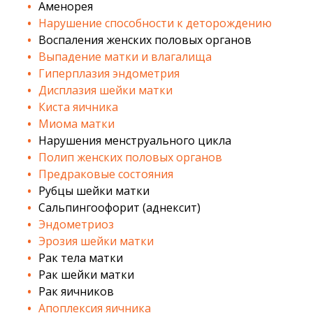
Аменорея
Нарушение способности к деторождению
Воспаления женских половых органов
Выпадение матки и влагалища
Гиперплазия эндометрия
Дисплазия шейки матки
Киста яичника
Миома матки
Нарушения менструального цикла
Полип женских половых органов
Предраковые состояния
Рубцы шейки матки
Сальпингоофорит (аднексит)
Эндометриоз
Эрозия шейки матки
Рак тела матки
Рак шейки матки
Рак яичников
Апоплексия яичника