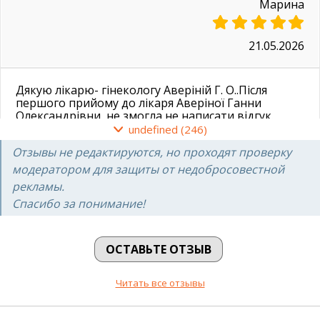
Марина
21.05.2026
Дякую лікарю- гінекологу Аверіній Г. О..Після
першого прийому до лікаря Аверіної Ганни
Олександрівни, не змогла не написати відгук.
Висока Кваліфікація як лікаря так і чуйної людини
undefined (246)
відчувається з перших хвилин. Правильно
Отзывы не редактируются, но проходят проверку
поставлені питання дають можливість
розповісти, бути почутою та добре
модератором для защиты от недобросовестной
проінформованою. Аналізи були взяті швидко,
рекламы.
невідчутно. Призначення розписано чітко, з
Спасибо за понимание!
розʼясненням кожного пункту. Дякую за
піклування про здоровʼя і молодість жінок! Дуже
рекомендую лікаря Аверіну Ганну Олександрівну
обрати своїм гінекологом!
ОСТАВЬТЕ ОТЗЫВ
Наталія
Читать все отзывы
07.05.2026