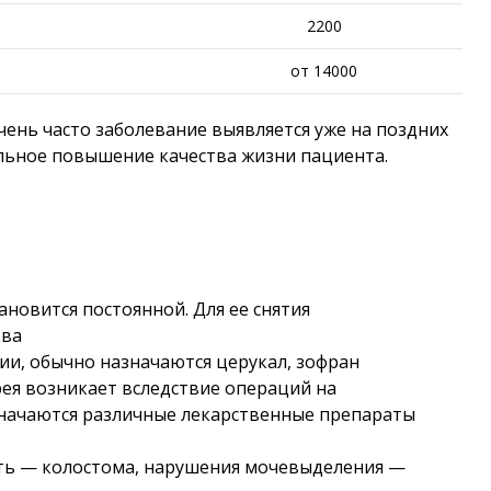
2200
от 14000
чень часто заболевание выявляется уже на поздних
мальное повышение качества жизни пациента.
новится постоянной. Для ее снятия
тва
и, обычно назначаются церукал, зофран
ея возникает вследствие операций на
значаются различные лекарственные препараты
ть — колостома, нарушения мочевыделения —