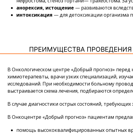
нефростома, стеноз гортани— трахеостома. За 
анорексия, истощение
— развиваются вследств
интоксикация
— для детоксикации организма п
ПРЕИМУЩЕСТВА ПРОВЕДЕНИЯ 
В Онкологическом центре «Добрый прогноз» перед н
химиотерапевты, врачи узких специализаций, изуч
исследований. При необходимости больному проводя
выстраивается схема лечения, подбираются опреде
В случае диагностики острых состояний, требующи
В Онкоцентре «Добрый прогноз» пациентам предлаг
помощь высококвалифицированных опытных вр