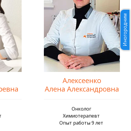
Иногородним
Алексеенко
а
Алена Александровна
ревна