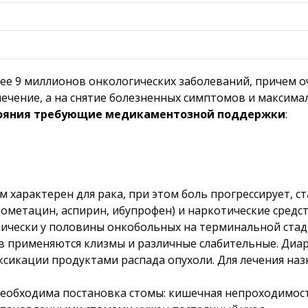
лее 9 миллионов онкологических заболеваний, причем о
излечение, а на снятие болезненных симптомов и макси
тояния требующие медикаментозной поддержки
:
арактерен для рака, при этом боль прогрессирует, ста
ометацин, аспирин, ибупрофен) и наркотические средс
чески у половины онкобольных на терминальной стади
в применяются клизмы и различные слабительные. Диар
сикации продуктами распада опухоли. Для лечения на
необходима постановка стомы: кишечная непроходимос