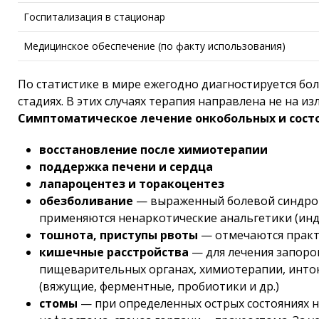
Госпитализация в стационар
Медицинское обеспечение (по факту использования)
По статистике в мире ежегодно диагностируется бо
стадиях. В этих случаях терапия направлена не на 
Симптоматическое лечение онкобольных и сос
восстановление после химиотерапии
поддержка печени и сердца
лапароцентез и торакоцентез
обезболивание
— выраженный болевой синдром х
применяются ненаркотические анальгетики (инд
тошнота, приступы рвоты
— отмечаются практи
кишечные расстройства
— для лечения запоро
пищеварительных органах, химиотерапии, инток
(вяжущие, ферментные, пробиотики и др.)
стомы
— при определенных острых состояниях 