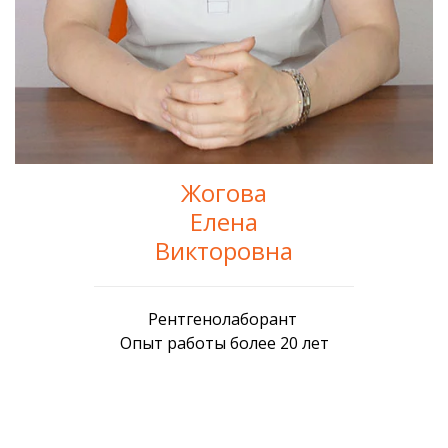
Жогова
Елена
Викторовна