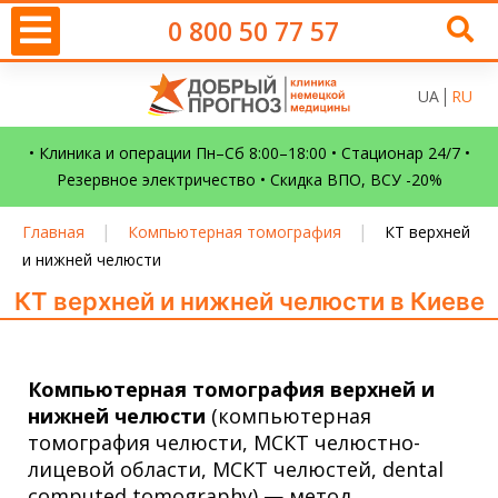
0 800 50 77 57
UA
RU
• Клиника и операции Пн–Сб 8:00–18:00 • Стационар 24/7 •
Резервное электричество • Скидка ВПО, ВСУ -20%
|
|
Главная
Компьютерная томография
КТ верхней
и нижней челюсти
КТ верхней и нижней челюсти в Киеве
Компьютерная томография
верхней и
нижней челюсти
(компьютерная
томография
челюсти
, МСКТ челюстно-
лицевой области, МСКТ челюстей, dental
computed tomography) — метод