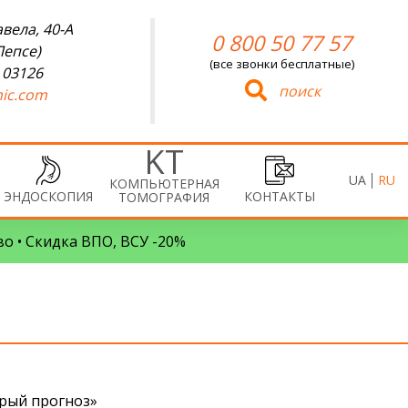
вела, 40-А
0 800 50 77 57
Лепсе)
(все звонки бесплатные)
 03126
поиск
ic.com
UA
RU
КОМПЬЮТЕРНАЯ
ЭНДОСКОПИЯ
КОНТАКТЫ
ТОМОГРАФИЯ
во • Скидка ВПО, ВСУ -20%
брый прогноз»