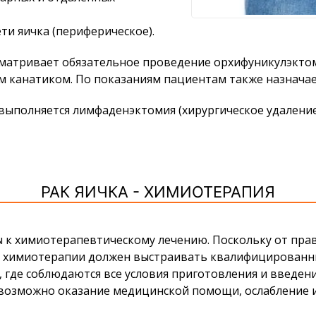
ти яичка (периферическое).
сматривает обязательное проведение орхифуникулэкто
ым канатиком. По показаниям пациентам также назначае
выполняется лимфаденэктомия (хирургическое удалени
РАК ЯИЧКА - ХИМИОТЕРАПИЯ
 к химиотерапевтическому лечению. Поскольку от пра
му химиотерапии должен выстраивать квалифицированн
 где соблюдаются все условия приготовления и введен
 возможно оказание медицинской помощи, ослабление 