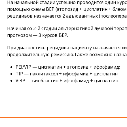
На начальной стадии успешно проводится один курс
помощью схемы BEP (этопозид + цисплатин + блеоми
рецидивов назначается 2 адъювантных (послеоперац
Начиная со 2-й стадии альтернативой лучевой терап
прогнозом — 3 курсов BEP.
При диагностике рецидива пациенту назначается х
продолжительную ремиссию.Также возможно назна
PEI/VIP — цисплатин + этопозид + ифосфамид;
TIP — паклитаксел + ифосфамид + цисплатин;
VeIP — винбластин + ифосфамид + цисплатин.