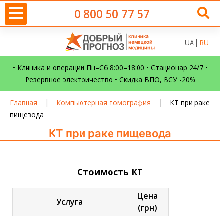
0 800 50 77 57
UA
RU
• Клиника и операции Пн–Сб 8:00–18:00 • Стационар 24/7 •
Резервное электричество • Скидка ВПО, ВСУ -20%
|
|
Главная
Компьютерная томография
КТ при раке
пищевода
КТ при раке пищевода
Стоимость КТ
Цена
Услуга
(грн)