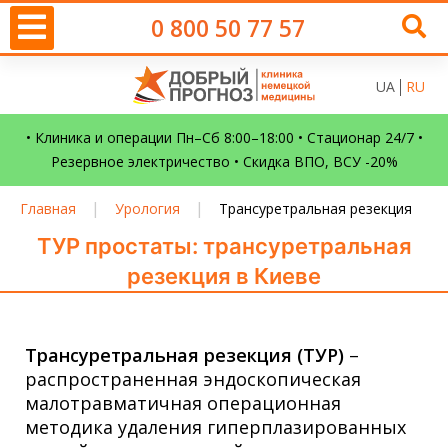
0 800 50 77 57
UA
RU
• Клиника и операции Пн–Сб 8:00–18:00 • Стационар 24/7 •
Резервное электричество • Скидка ВПО, ВСУ -20%
|
|
Главная
Урология
Трансуретральная резекция
ТУР простаты: трансуретральная
резекция в Киеве
Трансуретральная резекция (ТУР)
–
распространенная эндоскопическая
малотравматичная операционная
методика удаления гиперплазированных