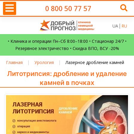
0 800 50 77 57
UA
RU
• Клиника и операции Пн–Сб 8:00–18:00 • Стационар 24/7 •
Резервное электричество • Скидка ВПО, ВСУ -20%
|
|
Главная
Урология
Лазерное дробление камней
Литотрипсия: дробление и удаление
камней в почках