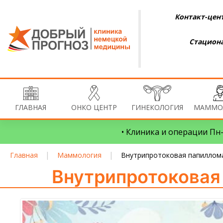
Контакт-цент
Стациона
ГЛАВНАЯ
ОНКО ЦЕНТР
ГИНЕКОЛОГИЯ
МАММО
• Клиника и операции Пн–
|
|
Главная
Маммология
Внутрипротоковая папиллом
Внутрипротоковая 