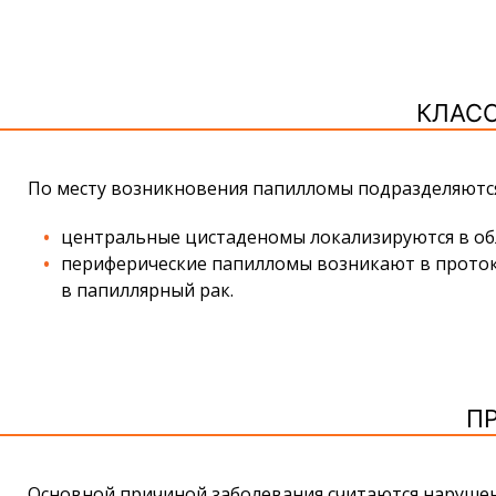
КЛАС
По месту возникновения папилломы подразделяются
центральные цистаденомы локализируются в обл
периферические папилломы возникают в проток
в папиллярный рак.
П
Основной причиной заболевания считаются нарушен