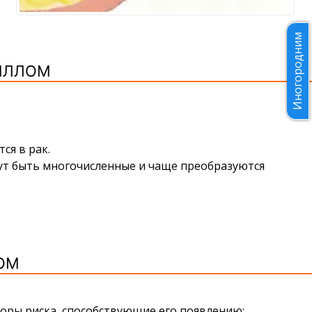
Иногородним
ИЛЛОМ
ся в рак.
ут быть многочисленные и чаще преобразуются
ОМ
оры риска, способствующие его появлению: