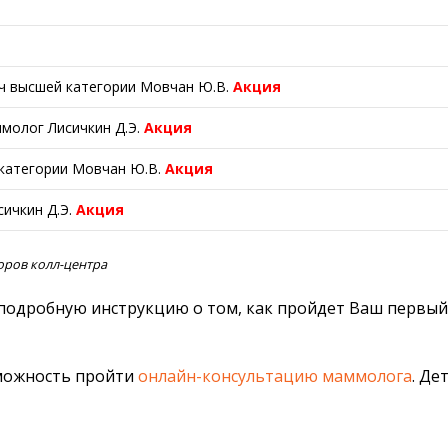
ч высшей категории Мовчан Ю.В.
Акция
молог Лисичкин Д.Э.
Акция
 категории Мовчан Ю.В.
Акция
ичкин Д.Э.
Акция
торов колл-центра
 подробную инструкцию о том, как пройдет Ваш первы
зможность пройти
онлайн-консультацию маммолога
. Де