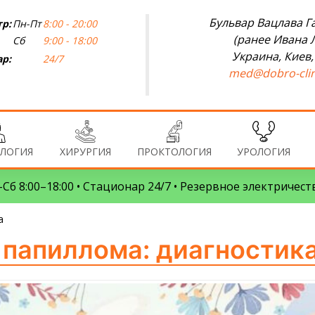
Бульвар Вацлава Га
р:
Пн-Пт
8:00 - 20:00
(ранее Ивана 
Сб
9:00 - 18:00
Украина, Киев,
р:
24/7
med@dobro-clin
ЛОГИЯ
ХИРУРГИЯ
ПРОКТОЛОГИЯ
УРОЛОГИЯ
Сб 8:00–18:00 • Стационар 24/7 • Резервное электричест
а
папиллома: диагностика