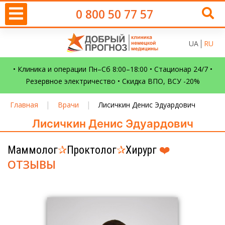
0 800 50 77 57
UA
RU
• Клиника и операции Пн–Сб 8:00–18:00 • Стационар 24/7 •
Резервное электричество • Скидка ВПО, ВСУ -20%
|
|
Главная
Врачи
Лисичкин Денис Эдуардович
Лисичкин Денис Эдуардович
❤️
Маммолог
✰
Проктолог
✰
Хирург
ОТЗЫВЫ