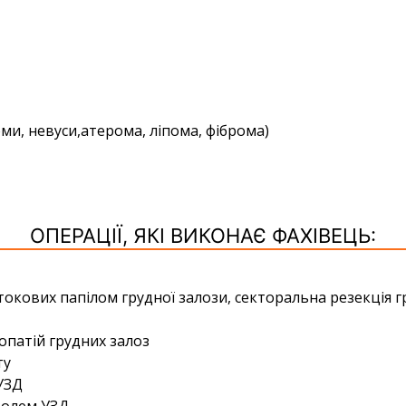
ми, невуси,атерома, ліпома, фіброма)
ОПЕРАЦІЇ, ЯКІ ВИКОНАЄ ФАХІВЕЦЬ:
ових папілом грудної залози, секторальна резекція гр
патій грудних залоз
ту
УЗД
ролем УЗД