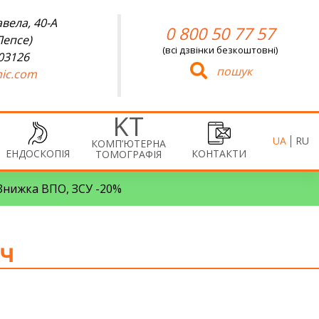
вела, 40-А
0 800 50 77 57
Лепсе)
(всі дзвінки безкоштовні)
 03126
пошук
ic.com
UA
RU
КОМП’ЮТЕРНА
ЕНДОСКОПІЯ
КОНТАКТИ
ТОМОГРАФІЯ
• Знижка ВПО, ЗСУ -20%
ич