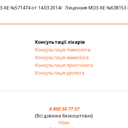
 АЕ №571474 от 14.03.2014г.
Лицензия МОЗ АЕ №638153 от
Консультації лікарів
Консультація гінеколога
Консультація мамолога
Консультація проктолога
Консультація уролога
0 800 50 77 57
(Всі дзвінки безкоштовні)
Viber