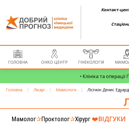
Контакт-цент
Стаціон
ГОЛОВНА
ОНКО ЦЕНТР
ГІНЕКОЛОГІЯ
МАМОЛ
• Клініка та операції
|
|
|
Головна
Лікарі
Мамологи
Лісічкін Денис Едуар
Л
❤️
ВІДГУКИ
Мамолог
✰
Проктолог
✰
Хірург