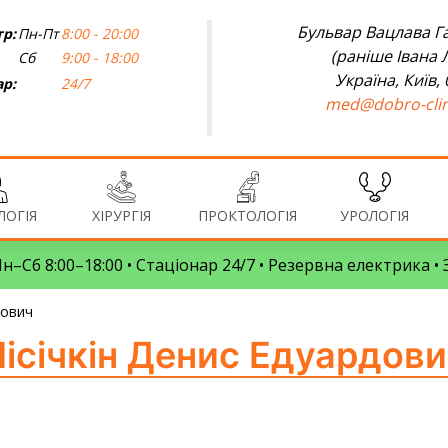
Бульвар Вацлава Га
р:
Пн-Пт
8:00 - 20:00
(раніше Івана 
Сб
9:00 - 18:00
Україна, Київ,
ар:
24/7
med@dobro-clin
ОГІЯ
ХІРУРГІЯ
ПРОКТОЛОГІЯ
УРОЛОГІЯ
 Пн–Сб 8:00–18:00 • Стаціонар 24/7 • Резервна електрика 
дович
ісічкін Денис Едуардов