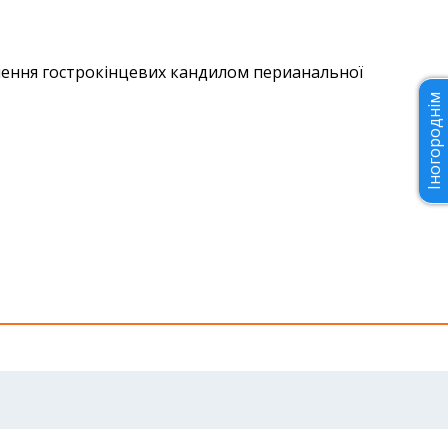
чення гострокінцевих кандилом перианальної
Іногороднім