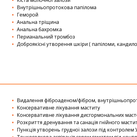
Внутрішньопротокова папілома
Геморой
Анальна тріщина
Анальна бахромка
Перианальний тромбоз
Доброякісні утворення шкіри ( папіломи, кандило
Видалення фіброаденом/фібром, внутрішньопроток
Консервативне лікування маститу
Консервативне лікування дисгормональних масто
Розкриття дренування та санація гнійного масти
Пункція утворень грудної залози під контролем 
Тонкоголкова аспірація сером,гематом під конт