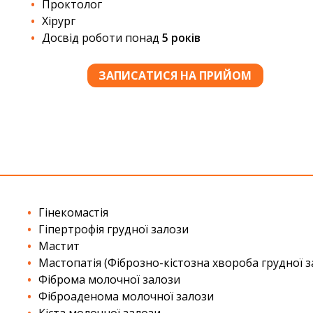
Проктолог
Хірург
Досвід роботи понад
5 років
ЗАПИСАТИСЯ НА ПРИЙОМ
Гінекомастія
Гіпертрофія грудної залози
Мастит
Мастопатія (Фіброзно-кістозна хвороба грудної 
Фіброма молочної залози
Фіброаденома молочної залози
Кіста молочної залози