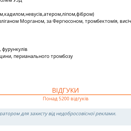
м,кадилом,невусів,атером,ліпом,фібром)
лліганом Морганом, за Фергюсоном, тромбектомія, висі
, фурункулів
іщини, перианального тромбозу
ВІДГУКИ
Понад 5200 відгуків
ратором для захисту від недобросовісної реклами.