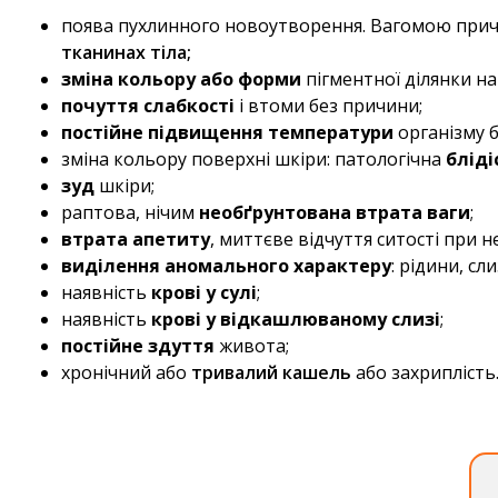
поява пухлинного новоутворення. Вагомою прич
тканинах тіла;
зміна кольору або форми
пігментної ділянки на 
почуття слабкості
і втоми без причини;
постійне підвищення температури
організму б
зміна кольору поверхні шкіри: патологічна
бліді
зуд
шкіри;
раптова, нічим
необґрунтована втрата ваги
;
втрата апетиту
, миттєве відчуття ситості при н
виділення аномального характеру
: рідини, сли
наявність
крові у сулі
;
наявність
крові у відкашлюваному слизі
;
постійне здуття
живота;
хронічний або
тривалий кашель
або захриплість.