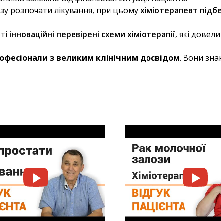
азу розпочати лікування, при цьому
хіміотерапевт підб
оті
інноваційні перевірені схеми хіміотерапії
, які довел
офесіонали з великим клінічним досвідом
. Вони зна