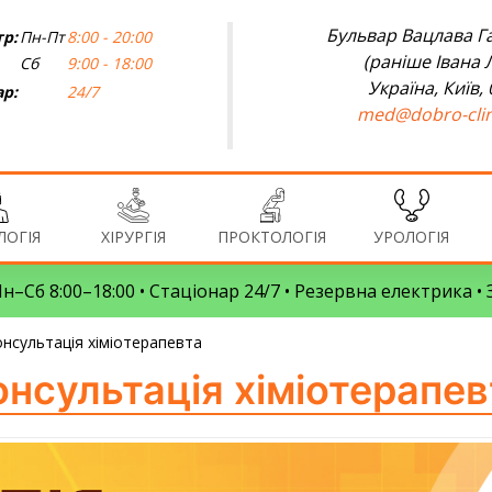
Бульвар Вацлава Га
р:
Пн-Пт
8:00 - 20:00
(раніше Івана 
Сб
9:00 - 18:00
Україна, Київ,
ар:
24/7
med@dobro-clin
ОГІЯ
ХІРУРГІЯ
ПРОКТОЛОГІЯ
УРОЛОГІЯ
 Пн–Сб 8:00–18:00 • Стаціонар 24/7 • Резервна електрика 
нсультація хіміотерапевта
онсультація хіміотерапев