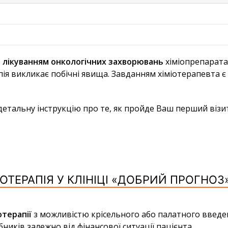
я лікуванням онкологічних захворювань
хіміопрепаратам
ія викликає побічні явища. Завданням хіміотерапевта є 
детальну інструкцію про те, як пройде Ваш перший візи
ІОТЕРАПІЯ У КЛІНІЦІ «ДОБРИЙ ПРОГНОЗ»
отерапії
з можливістю крісельного або палатного введе
ників залежно від фінансової ситуації пацієнта.