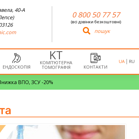
вела, 40-А
0 800 50 77 57
Лепсе)
(всі дзвінки безкоштовні)
 03126
пошук
ic.com
UA
RU
КОМП’ЮТЕРНА
ЕНДОСКОПІЯ
КОНТАКТИ
ТОМОГРАФІЯ
• Знижка ВПО, ЗСУ -20%
та