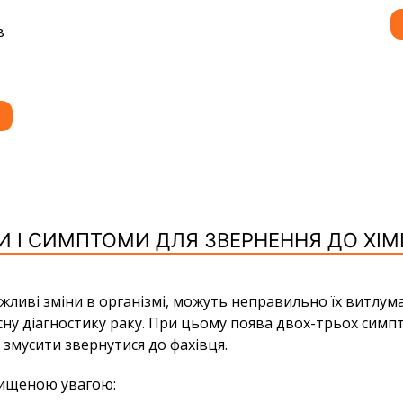
И І СИМПТОМИ ДЛЯ ЗВЕРНЕННЯ ДО ХІМ
ливі зміни в організмі, можуть неправильно їх витлума
ну діагностику раку. При цьому поява двох-трьох симп
 змусити звернутися до фахівця.
вищеною увагою: