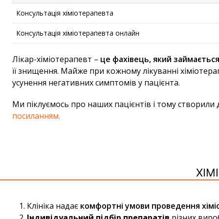
Консультація хіміотерапевта
Консультація хіміотерапевта онлайн
Лікар-хіміотерапевт –
це фахівець, який займаєтьс
її знищення. Майже при кожному лікуванні хіміотерап
усунення негативних симптомів у пацієнта.
Ми піклуємось про наших пацієнтів і тому створили 
посиланням.
ХІМ
Клініка надає
комфортні умови проведення хімі
Індивідуальний підбір препаратів
різних вироб