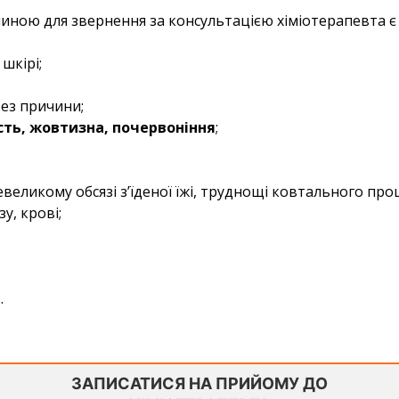
иною для звернення за консультацією хіміотерапевта 
шкірі;
ез причини;
сть, жовтизна, почервоніння
;
евеликому обсязі з’їденої їжі, труднощі ковтального про
зу, крові;
.
ЗАПИСАТИСЯ НА ПРИЙОМУ ДО