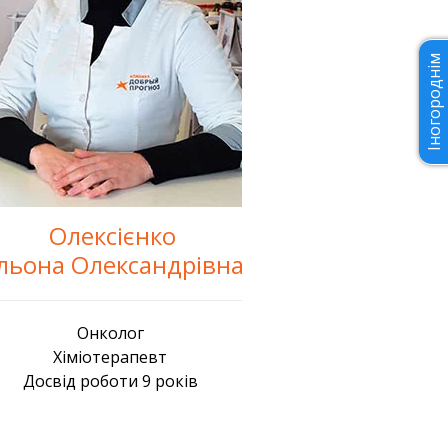
Іногороднім
Олексієнко
льона Олександрівна