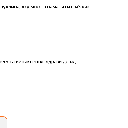
є
пухлина, яку можна намацати в м’яких
цесу та виникнення відрази до їжі;