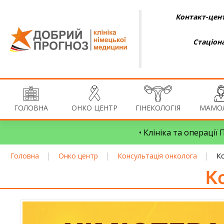
Контакт-цент
Стаціон
ГОЛОВНА
ОНКО ЦЕНТР
ГІНЕКОЛОГІЯ
МАМОЛ
• Клініка та операції
|
|
|
Головна
Онко центр
Консультація онколога
Ко
К