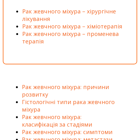
Рак жевчного міхура – хірургічне
лікування
Рак жевчного міхура – хіміотерапія
Рак жевчного міхура – променева
терапія
Рак жевчного міхура: причини
розвитку
Гістологічні типи рака жевчного
міхура
Рак жевчного міхура:
класифікація за стадіями
Рак жевчного міхура: симптоми
Рак жевчного міхура: метастази