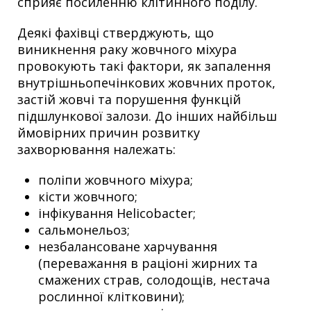
сприяє посиленню клітинного поділу.
Деякі фахівці стверджують, що
виникнення раку жовчного міхура
провокують такі фактори, як запалення
внутрішньопечінкових жовчних проток,
застій жовчі та порушення функцій
підшлункової залози. До інших найбільш
ймовірних причин розвитку
захворювання належать:
поліпи жовчного міхура;
кісти жовчного;
інфікування Helicobacter;
сальмонельоз;
незбалансоване харчування
(переважання в раціоні жирних та
смажених страв, солодощів, нестача
рослинної клітковини);