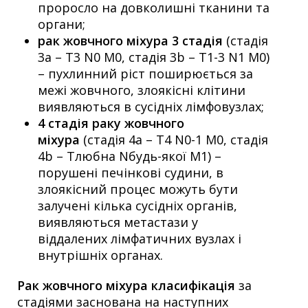
проросло на довколишні тканини та
органи;
рак жовчного міхура 3 стадія
(стадія
3а – T3 N0 M0, стадія 3b – T1-3 N1 M0)
– пухлинний ріст поширюється за
межі жовчного, злоякісні клітини
виявляються в сусідніх лімфовузлах;
4 стадія раку жовчного
міхура
(стадія 4а – T4 N0-1 M0, стадія
4b – Tлюбна Nбудь-якої M1) –
порушені печінкові судини, в
злоякісний процес можуть бути
залучені кілька сусідніх органів,
виявляються метастази у
віддалених лімфатичних вузлах і
внутрішніх органах.
Рак жовчного міхура класифікація
за
стадіями заснована на наступних