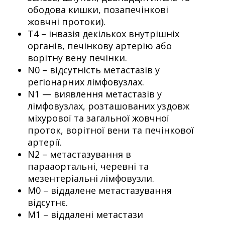
ободова кишки, позапечінкові
жовчні протоки).
Т4 – інвазія декількох внутрішніх
органів, печінкову артерію або
ворітну вену печінки.
N0 – відсутність метастазів у
регіонарних лімфовузлах.
N1 — виявлення метастазів у
лімфовузлах, розташованих уздовж
міхурової та загальної жовчної
проток, ворітної вени та печінкової
артерії.
N2 – метастазування в
парааортальні, черевні та
мезентеріальні лімфовузли.
М0 – віддалене метастазування
відсутнє.
М1 – віддалені метастази