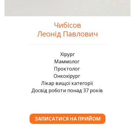
Чибісов
Леонід Павлович