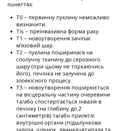
поняттях:
Т0 – первинну пухлину неможливо
визначити.
Tis – преінвазивна форма раку.
Т1 – новоутворення зачіпає
м’язовий шар.
Т2 – пухлина поширилася на
сполучну тканину до серозного
шару (при цьому не торкаючись
його), печінка не залучена до
злоякісного процесу.
Т3 – новоутворення поширюється
на вісцеральну частину очеревини
та/або спостерігається інвазія в
печінку (на глибину до 2
сантиметрів) та/або прилеглі
внутрішні органи (підшлункова
залоза, шлунок, дванадцятипала та