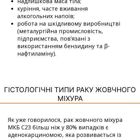
надлишкова маса тіла;
куріння, часте вживання
алкогольних напоїв;
робота на шкідливому виробництві
(металургійна промисловість,
підприємства, пов’язані з
використанням бензидину та β-
нафтиламіну).
ГІСТОЛОГІЧНІ ТИПИ РАКУ ЖОВЧНОГО
МІХУРА
Як уже говорилося, рак жовчного міхура
МКБ С23 більш ніж у 80% випадків є
аденокарциномою, яка розвивається із