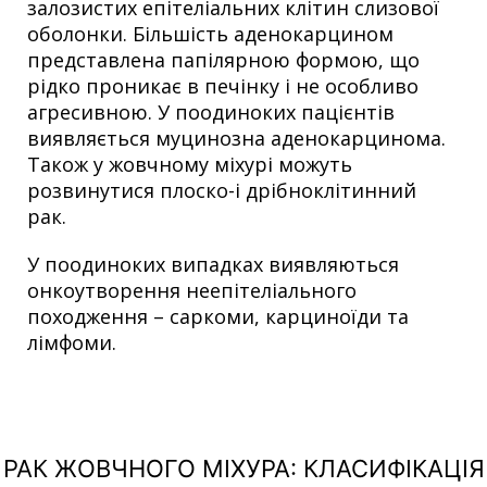
залозистих епітеліальних клітин слизової
оболонки. Більшість аденокарцином
представлена папілярною формою, що
рідко проникає в печінку і не особливо
агресивною. У поодиноких пацієнтів
виявляється муцинозна аденокарцинома.
Також у жовчному міхурі можуть
розвинутися плоско-і дрібноклітинний
рак.
У поодиноких випадках виявляються
онкоутворення неепітеліального
походження – саркоми, карциноїди та
лімфоми.
РАК ЖОВЧНОГО МІХУРА: КЛАСИФІКАЦІЯ