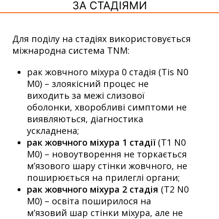
ЗА СТАДІЯМИ
Для поділу на стадіях використовується
міжнародна система TNM:
рак жовчного міхура 0 стадія (Tis N0
M0) – злоякісний процес не
виходить за межі слизової
оболонки, хворобливі симптоми не
виявляються, діагностика
ускладнена;
рак жовчного міхура 1 стадії
(T1 N0
M0) – новоутворення не торкається
м’язового шару стінки жовчного, не
поширюється на прилеглі органи;
рак жовчного міхура 2 стадія
(T2 N0
M0) – освіта поширилося на
м’язовий шар стінки міхура, але не