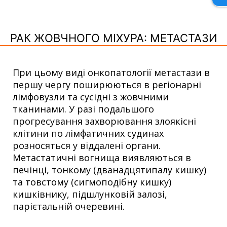
РАК ЖОВЧНОГО МІХУРА: МЕТАСТАЗИ
При цьому виді онкопатології метастази в
першу чергу поширюються в регіонарні
лімфовузли та сусідні з жовчними
тканинами. У разі подальшого
прогресування захворювання злоякісні
клітини по лімфатичних судинах
розносяться у віддалені органи.
Метастатичні вогнища виявляються в
печінці, тонкому (дванадцятипалу кишку)
та товстому (сигмоподібну кишку)
кишківнику, підшлунковій залозі,
парієтальній очеревині.