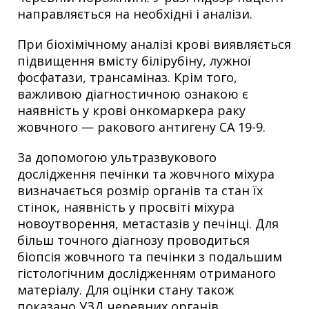
направляється на необхідні і аналізи.
При біохімічному аналізі крові виявляється
підвищення вмісту білірубіну, лужної
фосфатази, трансаміназ. Крім того,
важливою діагностичною ознакою є
наявність у крові онкомаркера раку
жовчного — ракового антигену СА 19-9.
За допомогою ультразвукового
дослідження печінки та жовчного міхура
визначається розмір органів та стан їх
стінок, наявність у просвіті міхура
новоутворення, метастазів у печінці. Для
більш точного діагнозу проводиться
біопсія жовчного та печінки з подальшим
гістологічним дослідженням отриманого
матеріалу. Для оцінки стану також
показано УЗД черевних органів.