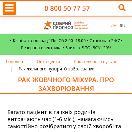
0 800 50 77 57
UA
RU
• Клініка та операції Пн–Сб 8:00–18:00 • Стаціонар 24/7 •
Резервна електрика • Знижка ВПО, ЗСУ -20%
|
|
Головна
Онко центр
Рак желчного пузыря
|
Рак желчного пузыря. О заболевании
РАК ЖОВЧНОГО МІХУРА. ПРО
ЗАХВОРЮВАННЯ
Багато пацієнтів та їхніх родичів
витрачають час (1-6 міс.), намагаючись
самостійно розібратися у своїй хворобі та