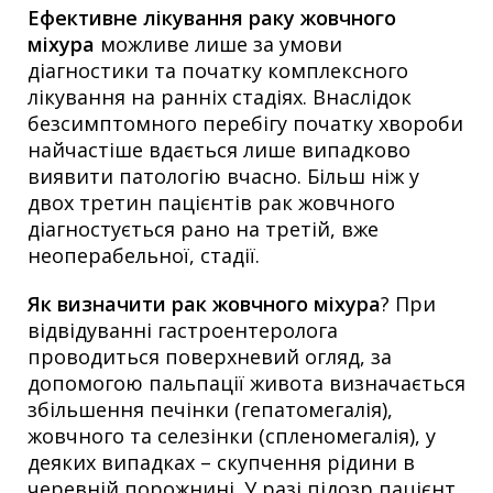
Ефективне лікування раку жовчного
міхура
можливе лише за умови
діагностики та початку комплексного
лікування на ранніх стадіях. Внаслідок
безсимптомного перебігу початку хвороби
найчастіше вдається лише випадково
виявити патологію вчасно. Більш ніж у
двох третин пацієнтів рак жовчного
діагностується рано на третій, вже
неоперабельної, стадії.
Як визначити рак жовчного міхура
? При
відвідуванні гастроентеролога
проводиться поверхневий огляд, за
допомогою пальпації живота визначається
збільшення печінки (гепатомегалія),
жовчного та селезінки (спленомегалія), у
деяких випадках – скупчення рідини в
черевній порожнині. У разі підозр пацієнт