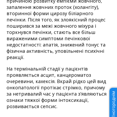
причиною розвитку емпієми жовчного,
запалення жовчних проток (холангіту),
вторинної форми цирозу біліарного
печінки. Після того, як злоякісний процес
поширився за межі жовчного міхура і
торкнувся печінки, стають все більш
вираженими симптоми печінкової
недостатності: апатія, знижений тонус та
фізична активність, уповільнені психічні
реакції.
На термінальній стадії у пацієнтів
проявляється асцит, канцероматоз
очеревини, кахексія. Вкрай рідко цей вид
онкопатології протікає стрімко, причому
за нетривалий час у пацієнта з’являються
Іногороднім
ознаки тяжкої форми інтоксикації,
розвивається сепсис.