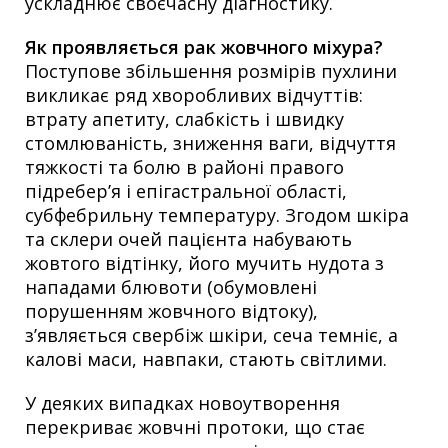
ускладнює своєчасну діагностику.
Як проявляється рак жовчного міхура?
Поступове збільшення розмірів пухлини
викликає ряд хворобливих відчуттів:
втрату апетиту, слабкість і швидку
стомлюваність, зниження ваги, відчуття
тяжкості та болю в районі правого
підребер’я і епігастральної області,
субфебрильну температуру. Згодом шкіра
та склери очей пацієнта набувають
жовтого відтінку, його мучить нудота з
нападами блювоти (обумовлені
порушенням жовчного відтоку),
з’являється свербіж шкіри, сеча темніє, а
калові маси, навпаки, стають світлими.
У деяких випадках новоутворення
перекриває жовчні протоки, що стає