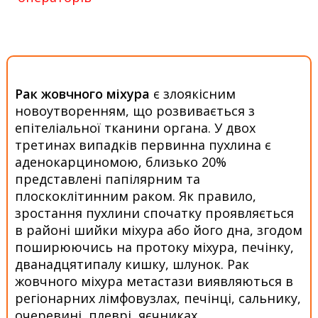
Рак жовчного міхура
є злоякісним
новоутворенням, що розвивається з
епітеліальної тканини органа. У двох
третинах випадків первинна пухлина є
аденокарциномою, близько 20%
представлені папілярним та
плоскоклітинним раком. Як правило,
зростання пухлини спочатку проявляється
в районі шийки міхура або його дна, згодом
поширюючись на протоку міхура, печінку,
дванадцятипалу кишку, шлунок. Рак
жовчного міхура метастази виявляються в
регіонарних лімфовузлах, печінці, сальнику,
очеревині, плеврі, яєчниках.