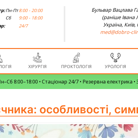
Бульвар Вацлава Га
р:
Пн-Пт
8:00 - 20:00
(раніше Івана 
Сб
9:00 - 18:00
Україна, Київ,
ар:
24/7
med@dobro-clin
ОГІЯ
ХІРУРГІЯ
ПРОКТОЛОГІЯ
УРОЛОГІЯ
 Пн–Сб 8:00–18:00 • Стаціонар 24/7 • Резервна електрика 
єчника: особливості, сим