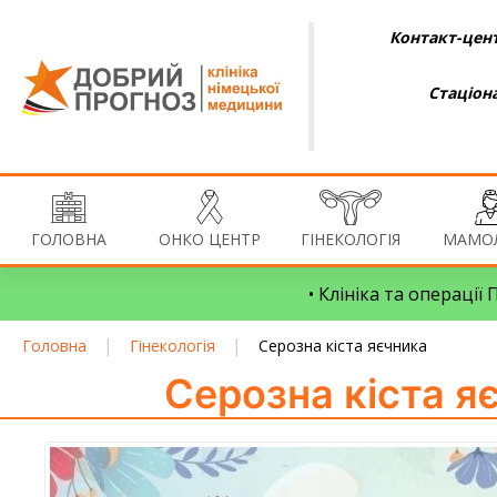
Контакт-цент
Стаціон
ГОЛОВНА
ОНКО ЦЕНТР
ГІНЕКОЛОГІЯ
МАМОЛ
• Клініка та операції
|
|
Головна
Гінекологія
Серозна кіста яєчника
Серозна кіста я