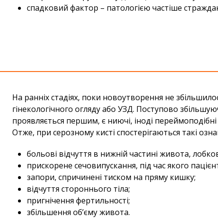
спадковий фактор – патологією частіше страждают
На ранніх стадіях, поки новоутворення не збільшило
гінекологічного огляду або УЗД. Поступово збільшую
проявляється першим, є ниючі, іноді переймоподібні 
Отже, при серозному кисті спостерігаються такі озна
больові відчуття в нижній частині живота, лобко
прискорене сечовипускання, під час якого пацієн
запори, спричинені тиском на пряму кишку;
відчуття стороннього тіла;
пригнічення фертильності;
збільшення об’єму живота.