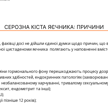
СЕРОЗНА КІСТА ЯЄЧНИКА: ПРИЧИНИ
фахівці досі не дійшли єдиної думки щодо причин, що в
ої цистаденоми яєчника полягають у наповненні вмісто
міни гормонального фону перешкоджають процесу дозрі
тивних здібностей, ендокринних патологіях (захворюван
незбалансованому харчуванні, тривалому сексуальному 
ксит, ендометрит та інші);
);
 пізніше 12 років);