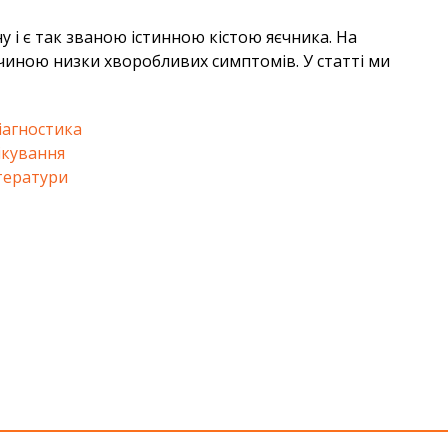
 і є так званою істинною кістою яєчника. На
ичиною низки хворобливих симптомів. У статті ми
діагностика
лікування
тератури