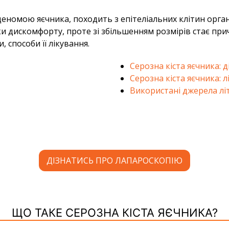
еномою яєчника, походить з епітеліальних клітин органу
ки дискомфорту, проте зі збільшенням розмірів стає пр
 способи її лікування.
Серозна кіста яєчника: 
Серозна кіста яєчника: 
Використані джерела лі
ДІЗНАТИСЬ ПРО ЛАПАРОСКОПІЮ
ЩО ТАКЕ СЕРОЗНА КІСТА ЯЄЧНИКА?