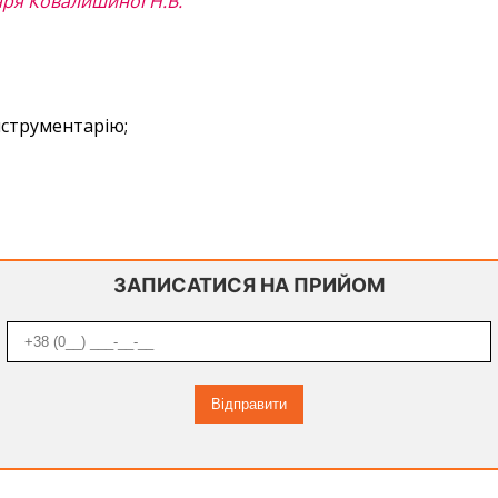
каря Ковалишиної Н.В.
нструментарію;
ЗАПИСАТИСЯ НА ПРИЙОМ