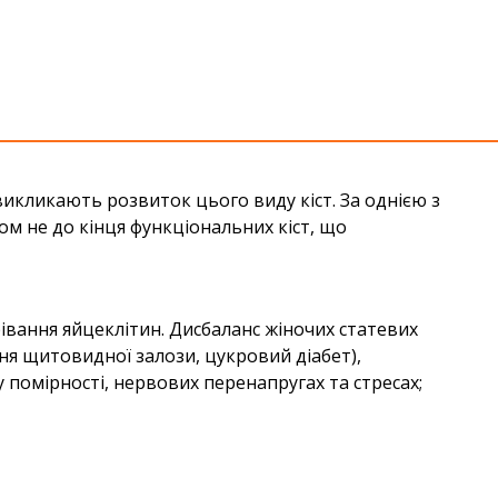
икликають розвиток цього виду кіст. За однією з
м не до кінця функціональних кіст, що
вання яйцеклітин. Дисбаланс жіночих статевих
ня щитовидної залози, цукровий діабет),
помірності, нервових перенапругах та стресах;