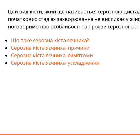
Цей вид кісти, який ще називається серозною цистад
початкових стадіях захворювання не викликає у жін
поговоримо про особливості та прояви серозної кісти,
Що таке серозна кіста яєчника?
Серозна кіста яєчника: причини
Серозна кіста яєчника: симптоми
Серозна кіста яєчника: ускладнення