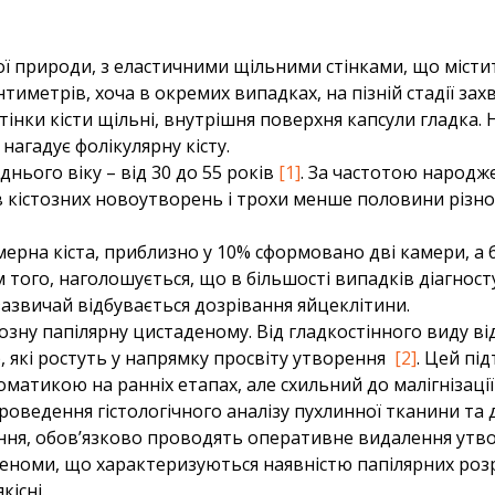
ої природи, з еластичними щільними стінками, що місти
нтиметрів, хоча в окремих випадках, на пізній стадії зах
тінки кісти щільні, внутрішня поверхня капсули гладка
нагадує фолікулярну кісту.
нього віку – від 30 до 55 років
[1]
. За частотою народж
в кістозних новоутворень і трохи менше половини різн
рна кіста, приблизно у 10% сформовано дві камери, а б
 того, наголошується, що в більшості випадків діагност
зазвичай відбувається дозрівання яйцеклітини.
зну папілярну цистаденому. Від гладкостінного виду ві
), які ростуть у напрямку просвіту утворення
[2]
. Цей пі
тикою на ранніх етапах, але схильний до малігнізації 
роведення гістологічного аналізу пухлинної тканини та
ня, обов’язково проводять оперативне видалення утво
деноми, що характеризуються наявністю папілярних розро
існі.