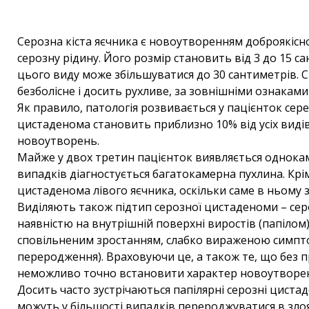
Серозна кіста яєчника є новоутворенням доброякісн
серозну рідину. Його розмір становить від 3 до 15 са
цього виду може збільшуватися до 30 сантиметрів. С
безболісне і досить рухливе, за зовнішніми ознаками 
Як правило, патологія розвивається у пацієнток серед
цистаденома становить приблизно 10% від усіх виді
новоутворень.
Майже у двох третин пацієнток виявляється однокаме
випадків діагностується багатокамерна пухлина. Крім
цистаденома лівого яєчника, оскільки саме в ньому 
Виділяють також підтип серозної цистаденоми – серо
наявністю на внутрішній поверхні виростів (папілом
сповільненим зростанням, слабко вираженою симптома
переродження). Враховуючи це, а також те, що без п
неможливо точно встановити характер новоутворен
Досить часто зустрічаються папілярні серозні циста
можуть у більшості випадків перероджуватися в злояк