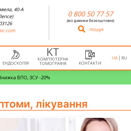
вела, 40-А
0 800 50 77 57
Лепсе)
(всі дзвінки безкоштовні)
 03126
пошук
ic.com
UA
RU
КОМП’ЮТЕРНА
ЕНДОСКОПІЯ
КОНТАКТИ
ТОМОГРАФІЯ
• Знижка ВПО, ЗСУ -20%
птоми, лікування