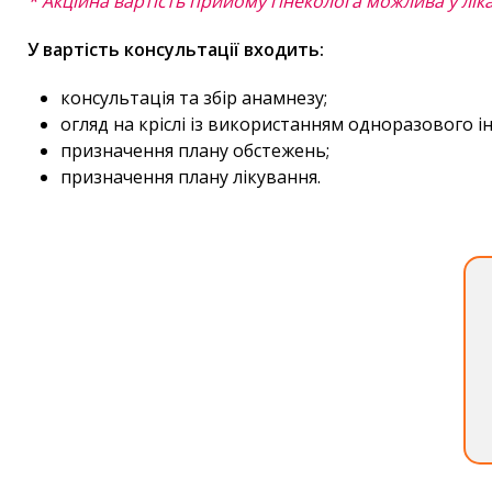
* Акційна вартість прийому гінеколога можлива у лі
У вартість консультації входить:
консультація та збір анамнезу;
огляд на кріслі із використанням одноразового і
призначення плану обстежень;
призначення плану лікування.