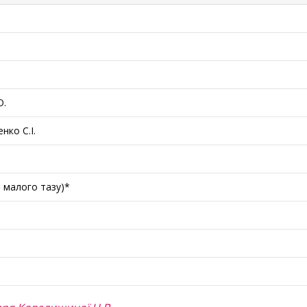
О.
нко С.І.
в малого тазу)*