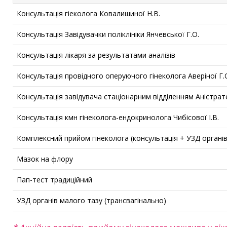
Консультація гіеколога Ковалишиної Н.В.
Консультація Завідувачки поліклініки Янчевської Г.О.
Консультація лікаря за результатами аналізів
Консультація провідного оперуючого гінеколога Аверіної Г.
Консультація завідувача стаціонарним відділенням Аністрате
Консультація кмн гінеколога-ендокринолога Чибісової І.В.
Комплексний прийом гінеколога (консультація + УЗД органі
Мазок на флору
Пап-тест традиційний
УЗД органів малого тазу (трансвагінально)