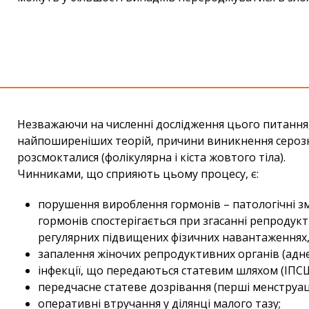
Незважаючи на численні дослідження цього питання, 
найпоширеніших теорій, причини виникнення серозн
розсмокталися (фолікулярна і кіста жовтого тіла).
Чинниками, що сприяють цьому процесу, є:
порушення вироблення гормонів – патологічні з
гормонів спостерігається при згасанні репродук
регулярних підвищених фізичних навантаженнях, 
запалення жіночих репродуктивних органів (адне
інфекції, що передаються статевим шляхом (ІПСШ
передчасне статеве дозрівання (перші менструації
оперативні втручання у ділянці малого тазу;