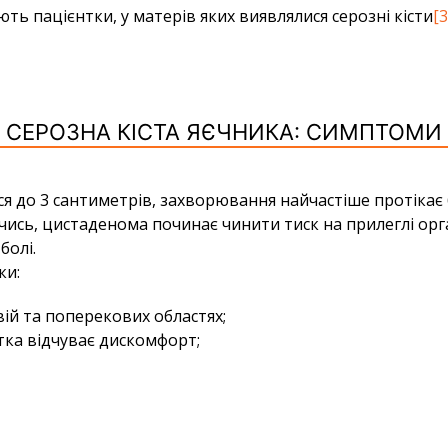
ь пацієнтки, у матерів яких виявлялися серозні кісти
[3
СЕРОЗНА КІСТА ЯЄЧНИКА: СИМПТОМИ
ся до 3 сантиметрів, захворювання найчастіше протікає
чись, цистаденома починає чинити тиск на прилеглі ор
болі.
ки:
вій та поперекових областях;
тка відчуває дискомфорт;