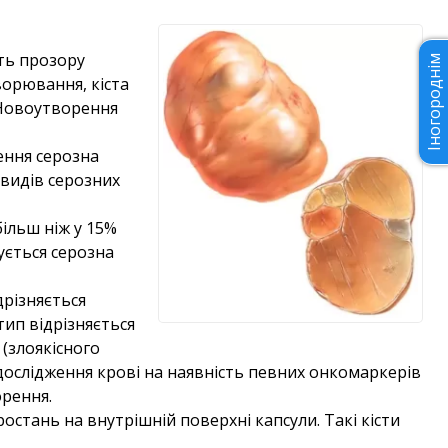
ть прозору
Іногороднім
ворювання, кіста
. Новоутворення
ення серозна
овидів серозних
ільш ніж у 15%
ується серозна
дрізняється
дтип відрізняється
(злоякісного
 дослідження крові на наявність певних онкомаркерів
рення.
стань на внутрішній поверхні капсули. Такі кісти