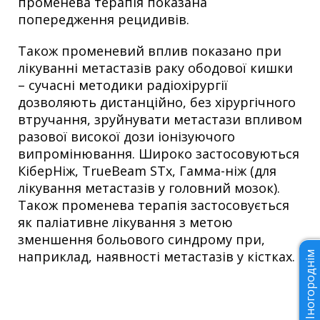
променева терапія показана
попередження рецидивів.
Також променевий вплив показано при
лікуванні метастазів раку ободової кишки
– сучасні методики радіохірургії
дозволяють дистанційно, без хірургічного
втручання, зруйнувати метастази впливом
разової високої дози іонізуючого
випромінювання. Широко застосовуються
КіберНіж, TrueBeam STx, Гамма-ніж (для
лікування метастазів у головний мозок).
Також променева терапія застосовується
як паліативне лікування з метою
зменшення больового синдрому при,
наприклад, наявності метастазів у кістках.
Іногороднім