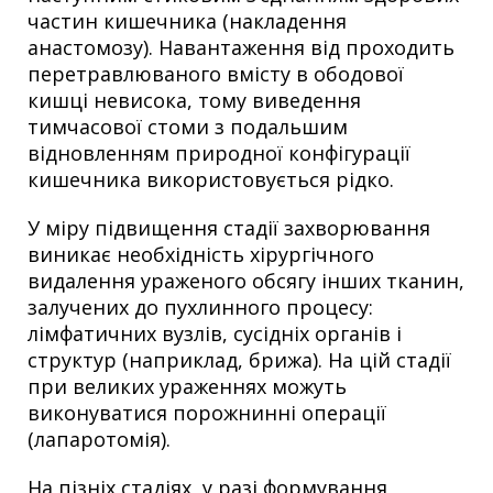
частин кишечника (накладення
анастомозу). Навантаження від проходить
перетравлюваного вмісту в ободової
кишці невисока, тому виведення
тимчасової стоми з подальшим
відновленням природної конфігурації
кишечника використовується рідко.
У міру підвищення стадії захворювання
виникає необхідність хірургічного
видалення ураженого обсягу інших тканин,
залучених до пухлинного процесу:
лімфатичних вузлів, сусідніх органів і
структур (наприклад, брижа). На цій стадії
при великих ураженнях можуть
виконуватися порожнинні операції
(лапаротомія).
На пізніх стадіях, у разі формування