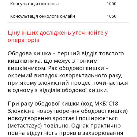
Консультація онколога
1050
Консультація онколога онлайн
1050
Ціну інших досліджень уточнюйте у
операторів
Ободова кишка – перший відділ товстого
кишківника, що межує з тонким
кишківником. Рак ободової кишки –
окремий випадок колоректального раку,
при якому злоякісний процес починається
в одному з відділів ободової кишки.
При раку ободової кишки (код МКБ: C18
Злоякісне новоутворення ободової кишки)
новоутворення зростає і поширюється
(метастазує) повільно. Однак практично
повна відсутність проявів захворювання