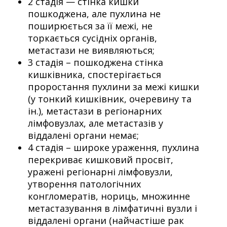
2 стадія — стінка кишки
пошкоджена, але пухлина не
поширюється за її межі, не
торкається сусідніх органів,
метастази не виявляються;
3 стадія – пошкоджена стінка
кишківника, спостерігається
проростання пухлини за межі кишки
(у тонкий кишківник, очеревину та
ін.), метастази в регіонарних
лімфовузлах, але метастазів у
віддалені органи немає;
4 стадія – широке ураження, пухлина
перекриває кишковий просвіт,
уражені регіонарні лімфовузли,
утворення патологічних
конгломератів, нориць, множинне
метастазування в лімфатичні вузли і
віддалені органи (найчастіше рак