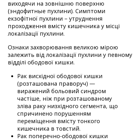
виходячи на зовнішню поверхню
(эндофитные пухлини). Симптоми
екзофітної пухлини – утруднення
проходження вмісту кишечника у місці
локалізації пухлини.
Ознаки захворювання великою мірою
залежить від локалізації пухлини у певному
відділі ободової кишки.
Рак висхідної ободової кишки
(розташована праворуч) —
виражений больовий синдром
частіше, ніж при розташованому
зліва раку низхідного сегмента, що
спричинено порушенням
переміщення вмісту тонкого
кишечника в товстий.
Рак поперечно-ободової кишки