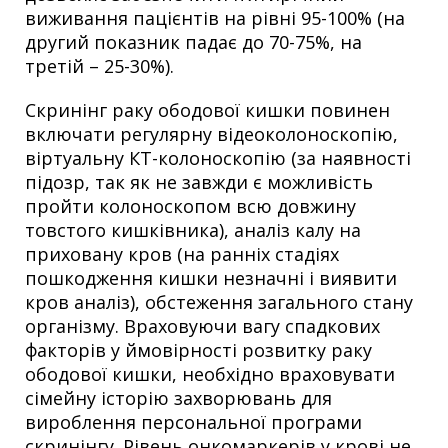
виживання пацієнтів на рівні 95-100% (на
другий показник падає до 70-75%, на
третій – 25-30%).
Скринінг раку ободової кишки повинен
включати регулярну відеоколоноскопію,
віртуальну КТ-колоноскопію (за наявності
підозр, так як не завжди є можливість
пройти колоноскопом всю довжину
товстого кишківника), аналіз калу на
приховану кров (на ранніх стадіях
пошкодження кишки незначні і виявити
кров аналіз), обстеження загального стану
організму. Враховуючи вагу спадкових
факторів у ймовірності розвитку раку
ободової кишки, необхідно враховувати
сімейну історію захворювань для
вироблення персональної програми
скринінгу. Рівень онкомаркерів у крові не