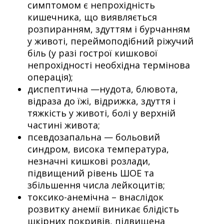
симптомом є непрохідність
кишечника, що виявляється
розпиранням, здуттям і бурчанням
у животі, переймоподібний ріжучий
біль (у разі гострої кишкової
непрохідності необхідна термінова
операція);
диспептична —нудота, блювота,
відраза до їжі, відрижка, здуття і
тяжкість у животі, болі у верхній
частині живота;
псевдозапальна — больовий
синдром, висока температура,
незначні кишкові розлади,
підвищений рівень ШОЕ та
збільшення числа лейкоцитів;
токсико-анемічна – внаслідок
розвитку анемії виникає блідість
шкірних покривів, підвищена