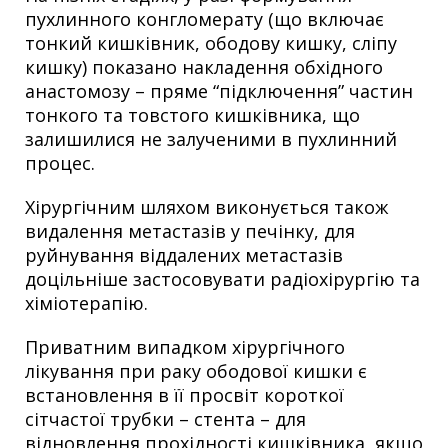
пухлинного конгломерату (що включає
тонкий кишківник, ободову кишку, сліпу
кишку) показано накладення обхідного
анастомозу – пряме “підключення” частин
тонкого та товстого кишківника, що
залишилися не залученими в пухлинний
процес.
Хірургічним шляхом виконується також
видалення метастазів у печінку, для
руйнування віддалених метастазів
доцільніше застосовувати радіохірургію та
хіміотерапію.
Приватним випадком хірургічного
лікування при раку ободової кишки є
встановлення в її просвіт короткої
сітчастої трубки – стента – для
відновлення прохідності кишківника, якщо