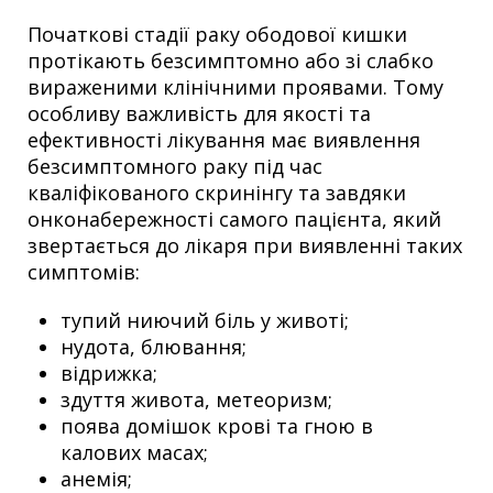
Початкові стадії раку ободової кишки
протікають безсимптомно або зі слабко
вираженими клінічними проявами. Тому
особливу важливість для якості та
ефективності лікування має виявлення
безсимптомного раку під час
кваліфікованого скринінгу та завдяки
онконабережності самого пацієнта, який
звертається до лікаря при виявленні таких
симптомів:
тупий ниючий біль у животі;
нудота, блювання;
відрижка;
здуття живота, метеоризм;
поява домішок крові та гною в
калових масах;
анемія;