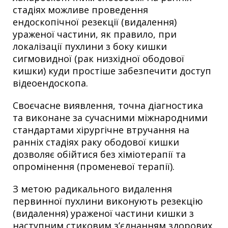
стадіях можливе проведення
ендоскопічної резекції (видалення)
ураженої частини, як правило, при
локалізації пухлини з боку кишки
сигмовидної (рак низхідної ободової
кишки) куди простіше забезпечити доступ
відеоендоскопа.
Своєчасне виявлення, точна діагностика
та виконане за сучасними міжнародними
стандартами хірургічне втручання на
ранніх стадіях раку ободової кишки
дозволяє обійтися без хіміотерапії та
опромінення (променевої терапії).
З метою радикального видалення
первинної пухлини виконують резекцію
(видалення) ураженої частини кишки з
наступним стиковим з’єднанням здорових