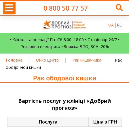
0 800 50 77 57
UA
RU
• Клініка та операції Пн–Сб 8:00–18:00 • Стаціонар 24/7 •
Резервна електрика • Знижка ВПО, ЗСУ -20%
|
|
|
Головна
Онко центр
Рак кишечника
Рак
ободочной кишки
Рак ободової кишки
Вартість послуг у клініці «Добрий
прогноз»
Послуга
Ціна в ГРН