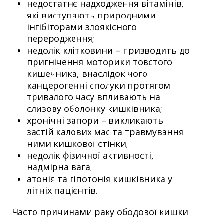
недостатнє надходження вітамінів,
які виступають природними
інгібіторами злоякісного
переродження;
недолік клітковини – призводить до
пригнічення моторики товстого
кишечника, внаслідок чого
канцерогенні сполуки протягом
тривалого часу впливають на
слизову оболонку кишківника;
хронічні запори – викликають
застій калових мас та травмування
ними кишкової стінки;
недолік фізичної активності,
надмірна вага;
атонія та гіпотонія кишківника у
літніх пацієнтів.
Часто причинами раку ободової кишки