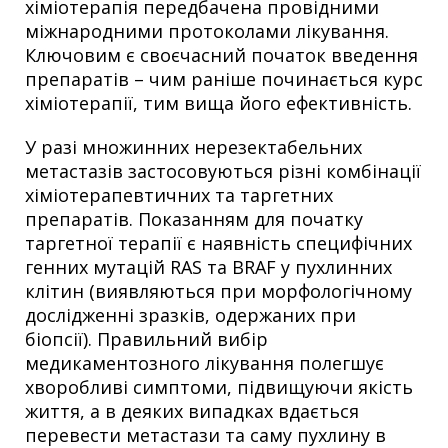
хіміотерапія передбачена провідними
міжнародними протоколами лікування.
Ключовим є своєчасний початок введення
препаратів – чим раніше починається курс
хіміотерапії, тим вища його ефективність.
У разі множинних нерезектабельних
метастазів застосовуються різні комбінації
хіміотерапевтичних та таргетних
препаратів. Показанням для початку
таргетної терапії є наявність специфічних
генних мутацій RAS та BRAF у пухлинних
клітин (виявляються при морфологічному
дослідженні зразків, одержаних при
біопсії). Правильний вибір
медикаментозного лікування полегшує
хворобливі симптоми, підвищуючи якість
життя, а в деяких випадках вдається
перевести метастази та саму пухлину в