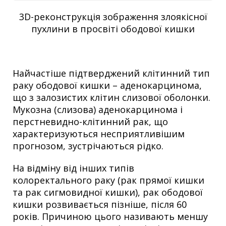
3D-реконструкція зображення злоякісної
пухлини в просвіті ободової кишки
Найчастіше підтверджений клітинний тип
раку ободової кишки – аденокарцинома,
що з залозистих клітин слизової оболонки.
Мукозна (слизова) аденокарцинома і
перстневидно-клітинний рак, що
характеризуються несприятливішим
прогнозом, зустрічаються рідко.
На відміну від інших типів
колоректального раку (рак прямої кишки
та рак сигмовидної кишки), рак ободової
кишки розвивається пізніше, після 60
років. Причиною цього називають меншу