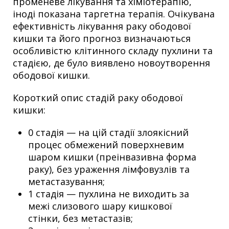
променеве лікування та хіміотерапію,
іноді показана таргетна терапія. Очікувана
ефективність лікування раку ободової
кишки та його прогноз визначаються
особливістю клітинного складу пухлини та
стадією, де було виявлено новоутворення
ободової кишки.
Короткий опис стадій раку ободової
кишки:
0 стадія — на цій стадії злоякісний
процес обмежений поверхневим
шаром кишки (преінвазивна форма
раку), без ураження лімфовузлів та
метастазування;
1 стадія — пухлина не виходить за
межі слизового шару кишкової
стінки, без метастазів;