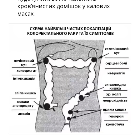
кров’янистих домішок у калових
масах.