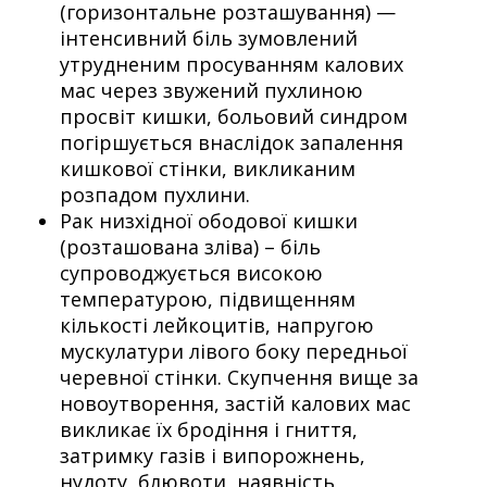
(горизонтальне розташування) —
інтенсивний біль зумовлений
утрудненим просуванням калових
мас через звужений пухлиною
просвіт кишки, больовий синдром
погіршується внаслідок запалення
кишкової стінки, викликаним
розпадом пухлини.
Рак низхідної ободової кишки
(розташована зліва) – біль
супроводжується високою
температурою, підвищенням
кількості лейкоцитів, напругою
мускулатури лівого боку передньої
черевної стінки. Скупчення вище за
новоутворення, застій калових мас
викликає їх бродіння і гниття,
затримку газів і випорожнень,
нудоту, блювоти, наявність