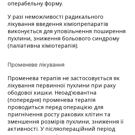
операбельну форму.
У разі неможливості радикального
лікування введення хіміопрепаратів
виконується для уповільнення поширення
пухлини, зниження больового синдрому
(паліативна хіміотерапія).
Променеве лікування
Променева терапія не застосовується як
лікування первинної пухлини при раку
ободової кишки. Неоад’ювантна
(попередня) променева терапія
проводиться перед операцією для
пригнічення росту ракових клітин та
зменшення розмірів пухлини, зниження її
активності. У післяопераційний період