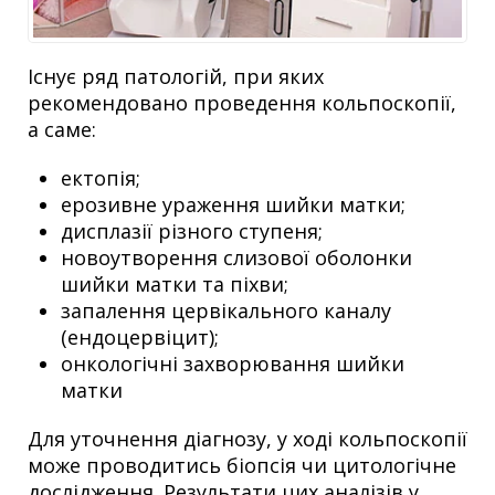
Існує ряд патологій, при яких
рекомендовано проведення кольпоскопії,
а саме:
ектопія;
ерозивне ураження шийки матки;
дисплазії різного ступеня;
новоутворення слизової оболонки
шийки матки та піхви;
запалення цервікального каналу
(ендоцервіцит);
онкологічні захворювання шийки
матки
Для уточнення діагнозу, у ході кольпоскопії
може проводитись біопсія чи цитологічне
дослідження. Результати цих аналізів у