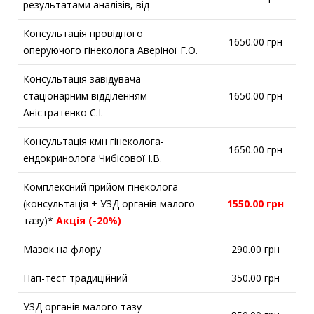
результатами аналізів, від
Консультація провідного
1650.00 грн
оперуючого гінеколога Аверіної Г.О.
Консультація завідувача
стаціонарним відділенням
1650.00 грн
Аністратенко С.І.
Консультація кмн гінеколога-
1650.00 грн
ендокринолога Чибісової І.В.
Комплексний прийом гінеколога
(консультація + УЗД органів малого
1550.00 грн
тазу)*
Акція (-20%)
Мазок на флору
290.00 грн
Пап-тест традиційний
350.00 грн
УЗД органів малого тазу