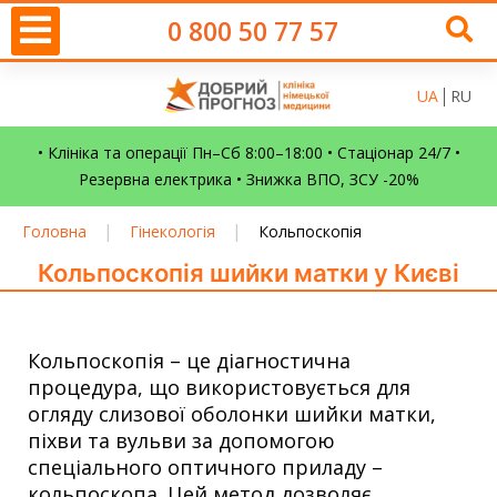
0 800 50 77 57
UA
RU
• Клініка та операції Пн–Сб 8:00–18:00 • Стаціонар 24/7 •
Резервна електрика • Знижка ВПО, ЗСУ -20%
|
|
Головна
Гінекологія
Кольпоскопія
Кольпоскопія шийки матки у Києві
Кольпоскопія – це діагностична
процедура, що використовується для
огляду слизової оболонки шийки матки,
піхви та вульви за допомогою
спеціального оптичного приладу –
кольпоскопа. Цей метод дозволяє