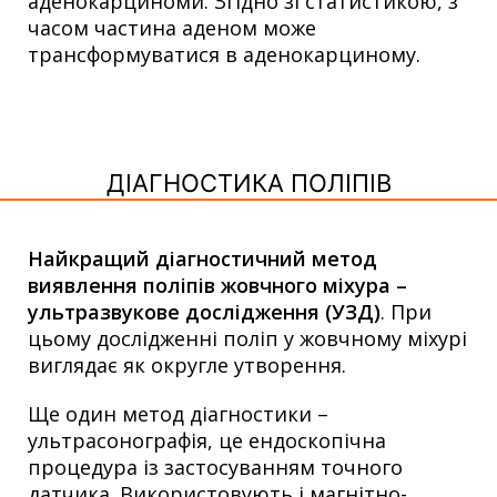
аденокарциноми. Згідно зі статистикою, з
часом частина аденом може
трансформуватися в аденокарциному.
ДІАГНОСТИКА ПОЛІПІВ
Найкращий діагностичний метод
виявлення поліпів жовчного міхура –
ультразвукове дослідження (УЗД)
. При
цьому дослідженні поліп у жовчному міхурі
виглядає як округле утворення.
Ще один метод діагностики –
ультрасонографія, це ендоскопічна
процедура із застосуванням точного
датчика. Використовують і магнітно-