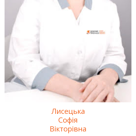
Лисецька
Софія
Вікторівна