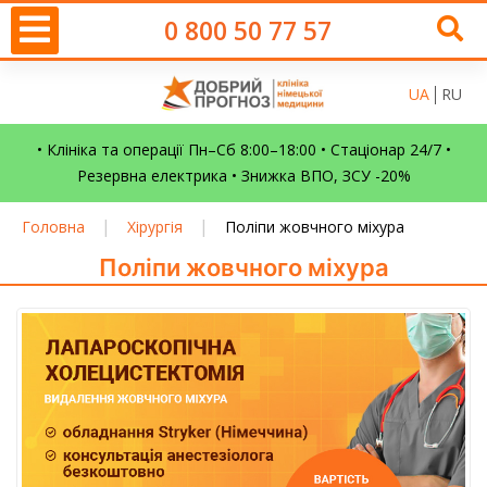
0 800 50 77 57
UA
RU
• Клініка та операції Пн–Сб 8:00–18:00 • Стаціонар 24/7 •
Резервна електрика • Знижка ВПО, ЗСУ -20%
|
|
Головна
Хірургія
Поліпи жовчного міхура
Поліпи жовчного міхура