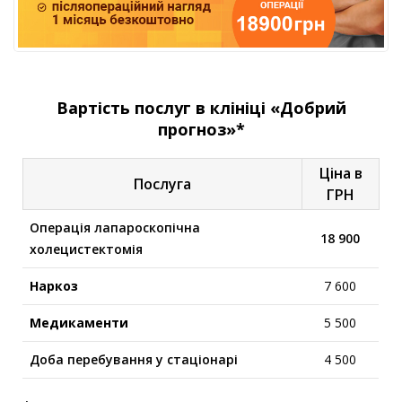
Вартість послуг в клініці «Добрий
прогноз»*
Ціна в
Послуга
ГРН
Операція лапароскопічна
18 900
холецистектомія
Наркоз
7 600
Медикаменти
5 500
Доба перебування у стаціонарі
4 500