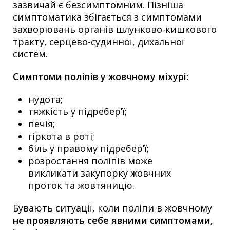
зазвичай є безсимптомним. Пізніша
симптоматика збігається з симптомами
захворювань органів шлунково-кишкового
тракту, серцево-судинної, дихальної
систем.
Симптоми поліпів у жовчному міхурі:
нудота;
тяжкість у підребер’ї;
печія;
гіркота в роті;
біль у правому підребер’ї;
розростання поліпів може
викликати закупорку жовчних
проток та жовтяницю.
Бувають ситуації, коли поліпи в жовчному
не проявляють себе явними симптомами,