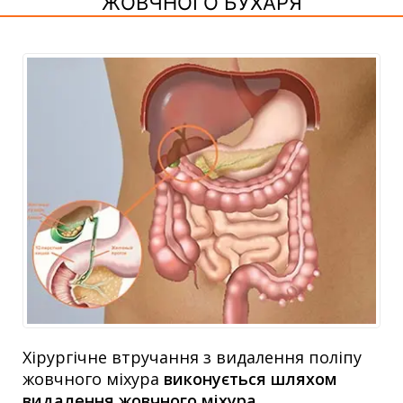
ЖОВЧНОГО БУХАРЯ
Хірургічне втручання з видалення поліпу
жовчного міхура
виконується шляхом
видалення жовчного міхура
.