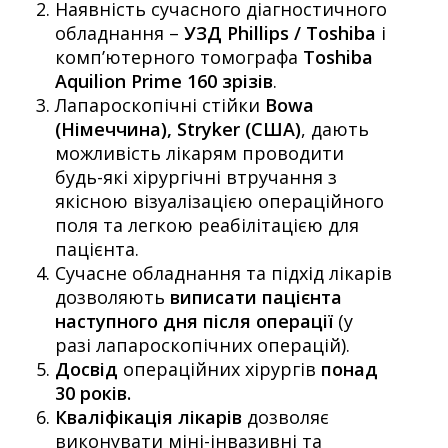
Наявність сучасного діагностичного
обладнання –
УЗД Phillips / Toshiba
і
комп’ютерного томографа
Toshiba
Aquilion Prime 160 зрізів
.
Лапароскопічні стійки
Bowa
(Німеччина), Stryker (США)
, дають
можливість лікарям проводити
будь-які хірургічні втручання з
якісною візуалізацією операційного
поля та легкою реабілітацією для
пацієнта.
Сучасне обладнання та підхід лікарів
дозволяють
виписати пацієнта
наступного дня після операції
(у
разі лапароскопічних операцій).
Досвід
операційних хірургів
понад
30 років.
Кваліфікація лікарів
дозволяє
виконувати міні-інвазивні та