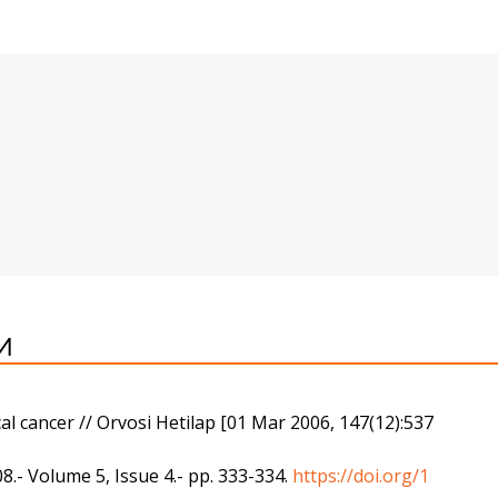
И
al cancer // Orvosi Hetilap [01 Mar 2006, 147(12):537
.- Volume 5, Issue 4.- pp. 333-334.
https://doi.org/1