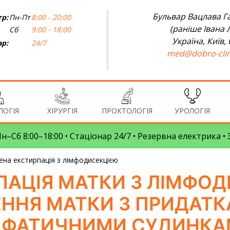
Бульвар Вацлава Га
р:
Пн-Пт
8:00 - 20:00
(раніше Івана 
Сб
9:00 - 18:00
Україна, Київ,
ар:
24/7
med@dobro-clin
ОГІЯ
ХІРУРГІЯ
ПРОКТОЛОГІЯ
УРОЛОГІЯ
 Пн–Сб 8:00–18:00 • Стаціонар 24/7 • Резервна електрика 
на екстирпація з лімфодисекцією
АЦІЯ МАТКИ З ЛІМФОД
ННЯ МАТКИ З ПРИДАТК
МФАТИЧНИМИ СУДИНКА