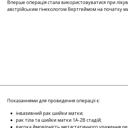
Вперше операція стала використовуватися при ліку
австрійським гінекологом Вертгеймом на початку ми
Показаннями для проведення операції є:
інвазивний рак шийки матки;
рак тіла та шийки матки 1А-2В стадій;
висока ймовірність метастатичного ураження рег