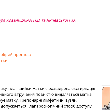
ря Ковалишиної Н.В. та Янчевської Г.О.
Добрий прогноз»
атки
аку тіла і шийки матки є розширена екстирпація
ивного втручання повністю видаляється матка, її
є матку, і регіонарні лімфатичні вузли.
опускається і лапароскопічний спосіб доступу.