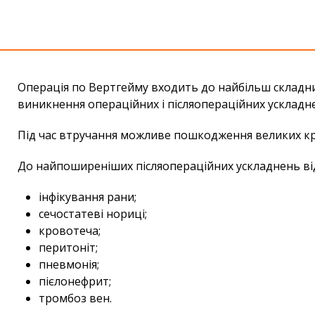
Операція по Вертгейму входить до найбільш складних
виникнення операційних і післяопераційних ускладн
Під час втручання можливе пошкодження великих кро
До найпоширеніших післяопераційних ускладнень ві
інфікування рани;
сечостатеві нориці;
кровотеча;
перитоніт;
пневмонія;
пієлонефрит;
тромбоз вен.