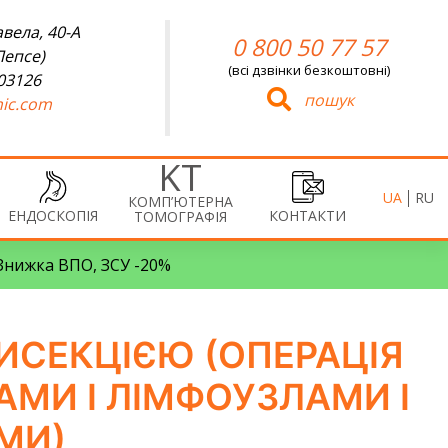
вела, 40-А
0 800 50 77 57
Лепсе)
(всі дзвінки безкоштовні)
 03126
пошук
ic.com
UA
RU
КОМП’ЮТЕРНА
ЕНДОСКОПІЯ
КОНТАКТИ
ТОМОГРАФІЯ
• Знижка ВПО, ЗСУ -20%
ИСЕКЦІЄЮ (ОПЕРАЦІЯ
АМИ І ЛІМФОУЗЛАМИ І
МИ)