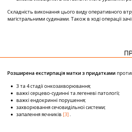
Складність виконання цього виду оперативного втруч
магістральними судинами. Також в ході операції зач
П
Розширена екстирпація матки з придатками
протип
3 та 4 стадії онкозахворювання;
важкі серцево-судинні та легеневі патології;
важкі ендокринні порушення;
захворювання сечовидільної системи;
запалення яєчників
[3]
.