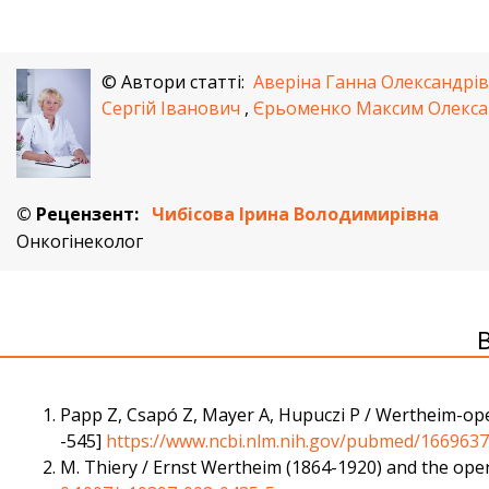
© Автори статті:
Аверіна Ганна Олександрі
Сергій Іванович
,
Єрьоменко Максим Олекс
© Рецензент:
Чибісова Ірина Володимирівна
Онкогінеколог
Papp Z, Csapó Z, Mayer A, Hupuczi P / Wertheim-opera
-545]
https://www.ncbi.nlm.nih.gov/pubmed/166963
M. Thiery / Ernst Wertheim (1864-1920) and the oper