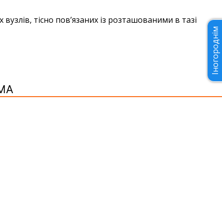
вузлів, тісно пов’язаних із розташованими в тазі
Іногороднім
МА