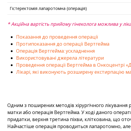
Гістеректомія лапаротомна (операція)
* Акційна вартість прийому гінеколога можлива у ліка
Показання до проведення операції
Протипоказання до операції Вертгейма
Операція Вертгейма: ускладнення
Використовувані джерела літератури
Проведення операції Вертгейма в Онкоцентрі «
Лікарі, які виконують розширену екстирпацію м
Одним з поширених методів хірургічного лікування р
матки або операція Вертгейма. У ході даного операт
придатки, верхня третина піхви, клітковина, що оточу
Найчастіше операція проводиться лапаротомно, але д