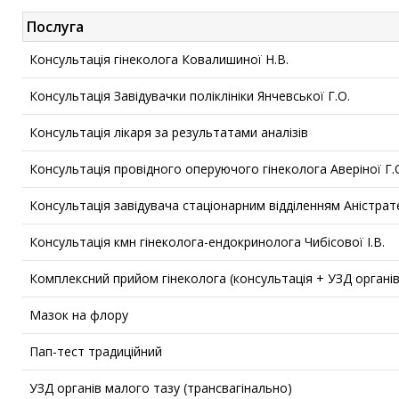
Послуга
Консультація гінеколога Ковалишиної Н.В.
Консультація Завідувачки поліклініки Янчевської Г.О.
Консультація лікаря за результатами аналізів
Консультація провідного оперуючого гінеколога Аверіної Г.
Консультація завідувача стаціонарним відділенням Аністрате
Консультація кмн гінеколога-ендокринолога Чибісової І.В.
Комплексний прийом гінеколога (консультація + УЗД органі
Мазок на флору
Пап-тест традиційний
УЗД органів малого тазу (трансвагінально)