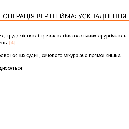
ОПЕРАЦІЯ ВЕРТГЕЙМА: УСКЛАДНЕННЯ
, трудомістких і тривалих гінекологічних хірургічних в
ень.
[4]
.
воносних судин, сечового міхура або прямої кишки.
дносяться: