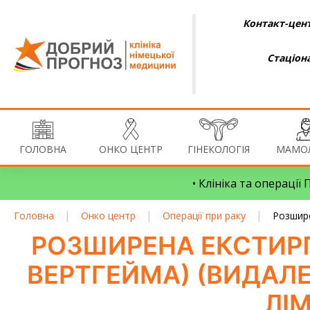
Контакт-цент
Стаціон
ГОЛОВНА
ОНКО ЦЕНТР
ГІНЕКОЛОГІЯ
МАМОЛ
• Клініка та операції
|
|
|
Головна
Онко центр
Операції при раку
Розшире
РОЗШИРЕНА ЕКСТИРП
ВЕРТГЕЙМА) (ВИДАЛЕ
ЛІ