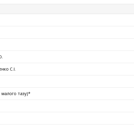
О.
нко С.І.
в малого тазу)*