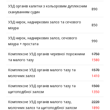
УЗД органів калитки з кольоровим дуплексним
890
скануванням судин
УЗД нирок, надниркових залоз та сечового
850
міхура
УЗД нирок, надниркових залоз, сечового
990
міхура + простата
Комплексне УЗД органів черевної порожнини
1750
та малого тазу
1580
Комплексне УЗД органів малого тазу та
1570
молочних залоз
1410
Комплексне УЗД органів малого тазу та
1500
щитоподібної залози
1350
Комплексне УЗД органів малого тазу,
2220
молочних залоз та щитоподібної залози
1890