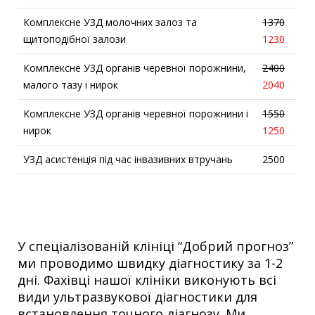
Комплексне УЗД молочних залоз та
1370
щитоподібної залози
1230
Комплексне УЗД органів черевної порожнини,
2400
малого тазу і нирок
2040
Комплексне УЗД органів черевної порожнини і
1550
нирок
1250
УЗД асистенція під час інвазивних втручань
2500
У спеціалізованій клініці “Добрий прогноз”
ми проводимо швидку діагностику за 1-2
дні. Фахівці нашої клініки виконують всі
види ультразвукової діагностики для
встановлення точного діагнозу. Ми