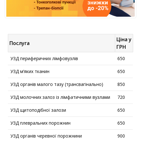
Ціна у
Послуга
ГРН
УЗД периферичних лімфовузлів
650
УЗД м’яких тканин
650
УЗД органів малого тазу (трансвагінально)
850
УЗД молочних залоз із лімфатичними вузлами
720
УЗД щитоподібної залози
650
УЗД плевральних порожнин
650
УЗД органів черевної порожнини
900