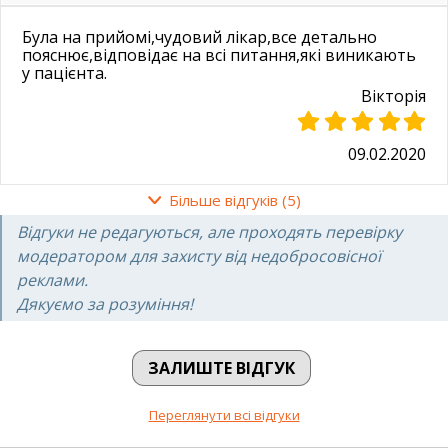
Була на прийомі,чудовий лікар,все детально
пояснює,відповідає на всі питання,які виникають
у пацієнта.
Вікторія
09.02.2020
Більше відгуків (5)
Очень внимательный, отличный доктор.
Відгуки не редагуються, але проходять перевірку
Ответила на все интересующие мною вопросы.
Советую.
модератором для захисту від недобросовісної
Евгения
реклами.
Дякуємо за розуміння!
26.01.2020
ЗАЛИШТЕ ВІДГУК
Отличный доктор, большое спасибо!
Переглянути всі відгуки
Мария