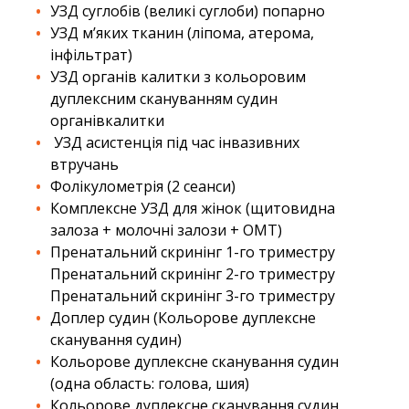
УЗД суглобів (великі суглоби) попарно
УЗД м’яких тканин (ліпома, атерома,
інфільтрат)
УЗД органів калитки з кольоровим
дуплексним скануванням судин
органівкалитки
УЗД асистенція під час інвазивних
втручань
Фолікулометрія (2 сеанси)
Комплексне УЗД для жінок (щитовидна
залоза + молочні залози + ОМТ)
Пренатальний скринінг 1-го триместру
Пренатальний скринінг 2-го триместру
Пренатальний скринінг 3-го триместру
Доплер судин (Кольорове дуплексне
сканування судин)
Кольорове дуплексне сканування судин
(одна область: голова, шия)
Кольорове дуплексне сканування судин