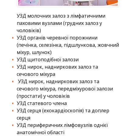
УЗД молочних залоз з лімфатичними
паховими вузлами (грудних залоз у
чоловіків)
УЗД органів черевної порожнини
(печінка, селезінка, підшлункова, жовчний
міхур, шлунок)
УЗД щитоподібної залози
УЗД нирок, надниркових залоз та
сечового міхура
УЗД нирок, надниркових залоз та
сечового міхура, передміхурової залози
(простати) у чоловіків
УЗД статевого члена
УЗД серця (ехокардіоскопія) та доплер
серця
УЗД периферичних лімфовузлів однієї
анатомічної області