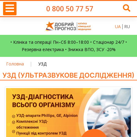
0 800 50 77 57
UA
RU
• Клініка та операції Пн–Сб 8:00–18:00 • Стаціонар 24/7 •
Резервна електрика • Знижка ВПО, ЗСУ -20%
|
Головна
УЗД
УЗД (УЛЬТРАЗВУКОВЕ ДОСЛІДЖЕННЯ)