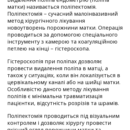
матки) називається поліпектомія.
Поліпектомія – сучасний малоінвазивний
метод хірургічного лікування
новоутворень порожнини матки. Операція
проводиться за допомогою спеціального
інструменту з камерою та коагуляційною
петлею на кінці – гістероскопа.
Гістероскопія при поліпах дозволяє
провести видалення поліпа в матці, а
також у ситуаціях, коли він локалізується в
цервікальному каналі або на шийці матки.
Особливістю даного методу лікування
поліпів є мінімальна травматизація
пацієнтки, відсутність розрізів та шрамів.
Поліпектомія проводиться під візуальним
контролем і дозволяє хірургу провести
якісний огляд порожнини матки та