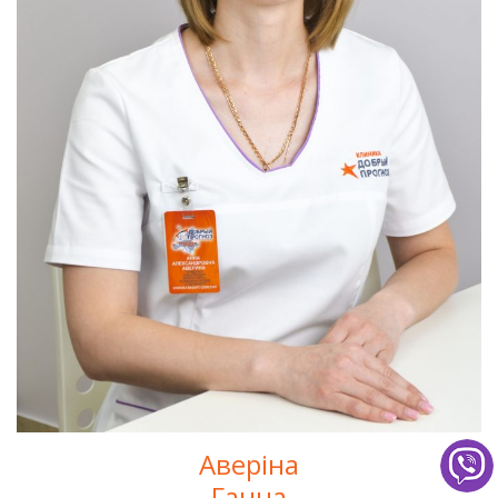
Аверіна
Ганна