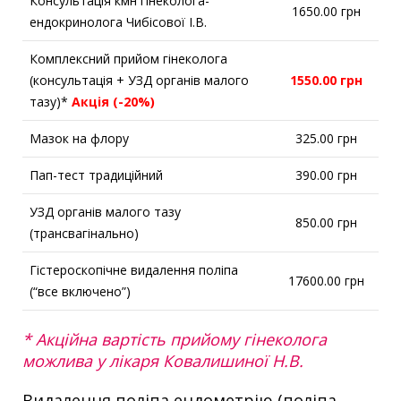
Консультація кмн гінеколога-
1650.00 грн
ендокринолога Чибісової І.В.
Комплексний прийом гінеколога
(консультація + УЗД органів малого
1550.00 грн
тазу)*
Акція (-20%)
Мазок на флору
325.00 грн
Пап-тест традиційний
390.00 грн
УЗД органів малого тазу
850.00 грн
(трансвагінально)
Гістероскопічне видалення поліпа
17600.00 грн
(“все включено”)
* Акційна вартість прийому гінеколога
можлива у лікаря Ковалишиної Н.В.
Видалення поліпа ендометрію (поліпа