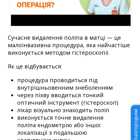
Сучасне видалення поліпа в матці — це
малоінвазивна процедура, яка найчастіше
виконується методом гістероскопії.
Як це відбувається:
процедура проводиться під
внутрішньовенним знеболенням
через піхву вводиться тонкий
оптичний інструмент (гістероскоп)
лікар візуально знаходить поліп
Іногороднім
виконується точне видалення
поліпа ендометрію або іншої
локалізації з подальшою
коагуляцією судин