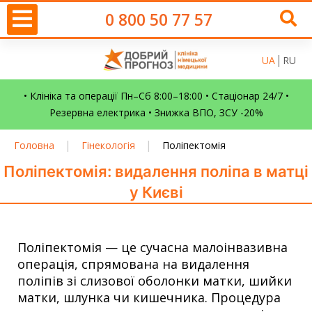
0 800 50 77 57
UA
RU
• Клініка та операції Пн–Сб 8:00–18:00 • Стаціонар 24/7 •
Резервна електрика • Знижка ВПО, ЗСУ -20%
|
|
Головна
Гінекологія
Поліпектомія
Поліпектомія: видалення поліпа в матці
у Києві
Поліпектомія — це сучасна малоінвазивна
операція, спрямована на видалення
поліпів зі слизової оболонки матки, шийки
матки, шлунка чи кишечника. Процедура