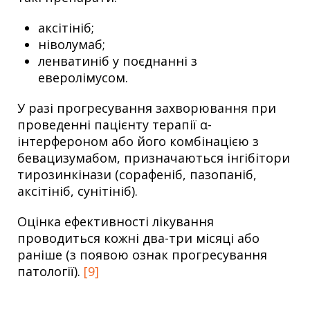
аксітініб;
ніволумаб;
ленватиніб у поєднанні з
еверолімусом.
У разі прогресування захворювання при
проведенні пацієнту терапії α-
інтерфероном або його комбінацією з
бевацизумабом, призначаються інгібітори
тирозинкінази (сорафеніб, пазопаніб,
аксітініб, сунітініб).
Оцінка ефективності лікування
проводиться кожні два-три місяці або
раніше (з появою ознак прогресування
патології).
[9]