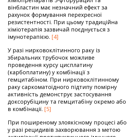
хіміопрепаратів 5-фторурацил та
вінбластин має незначний ефект за
рахунок формування перехресної
резистентності. При цьому традиційна
хіміотерапія зазвичай поєднується з
імунотерапією.
[4]
У разі нирковоклітинного раку із
збиральних трубочок можливе
проведення курсу цисплатину
(карбоплатину) у комбінації з
гемцитабіном. При нирковоклітинному
раку саркоматоїдного підтипу помірну
активність демонструє застосування
доксорубіцину та гемцитабіну окремо або
в комбінації.
[5]
При поширеному злоякісному процесі або
у разі рецидивів захворювання з метою