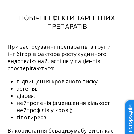
ПОБІЧНІ ЕФЕКТИ ТАРГЕТНИХ
ПРЕПАРАТІВ
При застосуванні препаратів із групи
інгібіторів фактора росту судинного
ендотелію найчастіше у пацієнтів
спостерігаються:
підвищення кров’яного тиску;
астенія;
діарея;
нейтропенія (зменшення кількості
Іногороднім
нейтрофілів у крові);
гіпотиреоз.
Використання бевацизумабу викликає