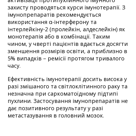
активізації протипухлинного імунного
захисту проводяться курси імунотерапії. З
імунопрепаратів рекомендується
використання α-інтерферону та
інтерлейкіну-2 (пролейкін, алдеслейкін) як
монотерапія або в комбінації. Таким
чином, у чверті пацієнтів вдається досягти
зменшення розмірів освіти, а приблизно в
5% випадків – ремісії протягом тривалого
часу.
Ефективність імунотерапії досить висока у
разі змішаного та світлоклітинного раку та
незначна при саркоматоїдному підтипі
пухлини. Застосування імунопрепаратів не
дає позитивного результату у разі
метастазування в головний мозок.