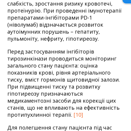
слабкість, зростання ризику кровотечі,
протеїнурію. При проведенні імунотерапії
препаратами-інгібіторами PD-1
(ніволумаб) відзначається розвиток
аутоімунних порушень – гепатиту,
пульмоніту, нефриту, гіпотиреозу.
Перед застосуванням інгібіторів
тирозинкінази проводиться моніторинг
загального стану пацієнта: оцінка
показників крові, рівня артеріального
тиску, вміст гормонів щитовидної залози.
При підвищенні тиску та розвитку
гіпотиреозу призначаються
медикаментозні засоби для корекції цих
станів, що не впливають на ефективність
протипухлинної терапії.
[10]
Для полегшення стану пацієнта під час