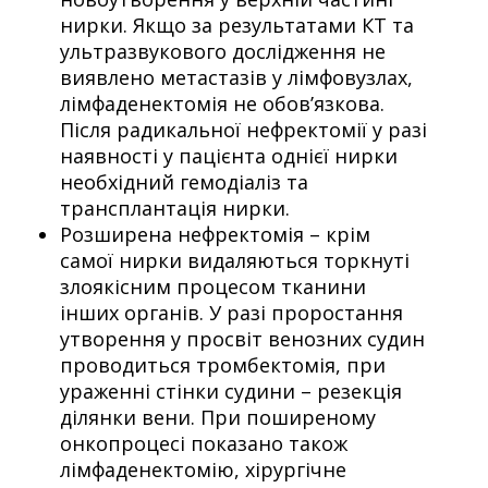
нирки. Якщо за результатами КТ та
ультразвукового дослідження не
виявлено метастазів у лімфовузлах,
лімфаденектомія не обов’язкова.
Після радикальної нефректомії у разі
наявності у пацієнта однієї нирки
необхідний гемодіаліз та
трансплантація нирки.
Розширена нефректомія – крім
самої нирки видаляються торкнуті
злоякісним процесом тканини
інших органів. У разі проростання
утворення у просвіт венозних судин
проводиться тромбектомія, при
ураженні стінки судини – резекція
ділянки вени. При поширеному
онкопроцесі показано також
лімфаденектомію, хірургічне