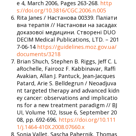
e 4, March 2006, Pages 263-268.
http
s://doi.org/10.3816/CGC.2006.n.005
Rita Janes / Настанова 00339. Паліати
вна терапія // Настанови на засадах
доказової медицини. Створені DUO
DECIM Medical Publications, LTD. – 201
7-06-14
https://guidelines.moz.gov.ua/
documents/3218
Brian Shuch, Stephen B. Riggs, Jeff C. L
aRochelle, Fairooz F. Kabbinavar, Raffi
Avakian, Allan J. Pantuck, Jean‐Jacques
Patard, Arie S. Belldegrun / Neoadjuva
nt targeted therapy and advanced kidn
ey cancer: observations and implicatio
ns for a new treatment paradigm // BJ
UI, Volume 102, Issue 6, September 20
08, pp. 692-696.
https://doi.org/10.111
1/j.1464-410X.2008.07660.x
Sonia Vallet, Sascha Pahernik, Thomas