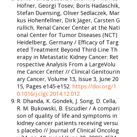
Höfner, Georgi Tosev, Boris Hadaschik,
Stefan Duensing, Oliver Sedlaczek, Mar
kus Hohenfellner, Dirk Jäger, Carsten G
rüllich, Renal Cancer Center at the Nati
onal Center for Tumor Diseases (NCT)
Heidelberg, Germany / Efficacy of Targ
eted Treatment Beyond Third-Line Th
erapy in Metastatic Kidney Cancer: Ret
rospective Analysis From a LargeVolu
me Cancer Center // Clinical Genitourin
ary Cancer, Volume 13, Issue 3, June 20
15, Pages e145-e152.
https://doi.org/1
0.1016/j.clgc.2014.12.012
R. Dhanda, K. Gondek, J. Song, D. Cella,
R. M. Bukowski, B. Escudier / A compari
son of quality of life and symptoms in
kidney cancer patients receiving versu
s placebo // Journal of Clinical Oncolog