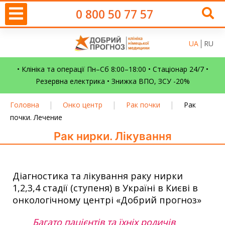
0 800 50 77 57
UA
RU
• Клініка та операції Пн–Сб 8:00–18:00 • Стаціонар 24/7 •
Резервна електрика • Знижка ВПО, ЗСУ -20%
|
|
|
Головна
Онко центр
Рак почки
Рак
почки. Лечение
Рак нирки. Лікування
Діагностика та лікування раку нирки
1,2,3,4 стадії (ступеня) в Україні в Києві в
онкологічному центрі «Добрий прогноз»
Багато пацієнтів та їхніх родичів