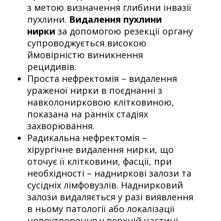
з метою визначення глибини інвазії
пухлини.
Видалення пухлини
нирки
за допомогою резекції органу
супроводжується високою
ймовірністю виникнення
рецидивів.
Проста нефректомія – видалення
ураженої нирки в поєднанні з
навколонирковою клітковиною,
показана на ранніх стадіях
захворювання.
Радикальна нефректомія –
хірургічне видалення нирки, що
оточує її клітковини, фасції, при
необхідності – надниркові залози та
сусідніх лімфовузлів. Наднирковий
залози видаляється у разі виявлення
в ньому патології або локалізації
новоутворення у верхній частині