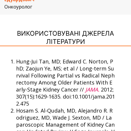
Онкоуролог
ВИКОРИСТОВУВАНІ ДЖЕРЕЛА
ЛІТЕРАТУРИ
Hung-Jui Tan, MD; Edward C. Norton, P
hD; Zaojun Ye, MS; et al / Long-term Su
rvival Following Partial vs Radical Neph
rectomy Among Older Patients With E
arly-Stage Kidney Cancer //
JAMA.
2012;
307(15):1629-1635. doi:10.1001/jama.201
2.475
Hosam S. Al-Qudah, MD, Alejandro R. R
odriguez, MD, Wade J. Sexton, MD / La
paroscopic Management of Kidney Can