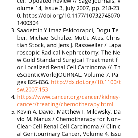
cer: Updated Review // Sage Journals, V
olume 14, Issue 3, July 2007, pp. 218-23
0. https://doi.org/10.1177/10732748070
1400304
Saadettin Yilmaz Eskicorapci, Dogu Te
ber, Michael Schulze, Mutlu Ates, Chris
tian Stock, and Jens J. Rassweiler / Lapa
roscopic Radical Nephrectomy: The Ne
w Gold Standard Surgical Treatment f
or Localized Renal Cell Carcinoma // Th
eScienticWorldJOURNAL, Volume 7, Pa
ges 825-836.
http://dx.doi.org/10.1100/t
sw.2007.153
https://www.cancer.org/cancer/kidney-
cancer/treating/chemotherapy.html
Kevin A. David, Matthew I. Milowsky, Da
vid M. Nanus / Chemotherapy for Non–
Clear-Cell Renal Cell Carcinoma // Clinic
al Genitourinary Cancer, Volume 4, Issu