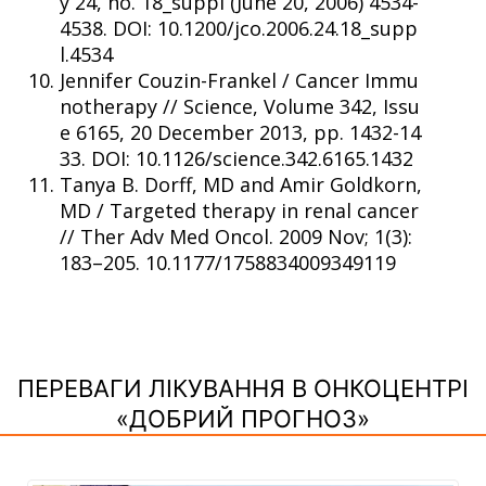
y 24, no. 18_suppl (June 20, 2006) 4534-
4538. DOI: 10.1200/jco.2006.24.18_supp
l.4534
Jennifer Couzin-Frankel / Cancer Immu
notherapy // Science, Volume 342, Issu
e 6165, 20 December 2013, pp. 1432-14
33. DOI: 10.1126/science.342.6165.1432
Tanya B. Dorff, MD and Amir Goldkorn,
MD / Targeted therapy in renal cancer
// Ther Adv Med Oncol. 2009 Nov; 1(3):
183–205. 10.1177/1758834009349119
ПЕРЕВАГИ ЛІКУВАННЯ В ОНКОЦЕНТРІ
«ДОБРИЙ ПРОГНОЗ»