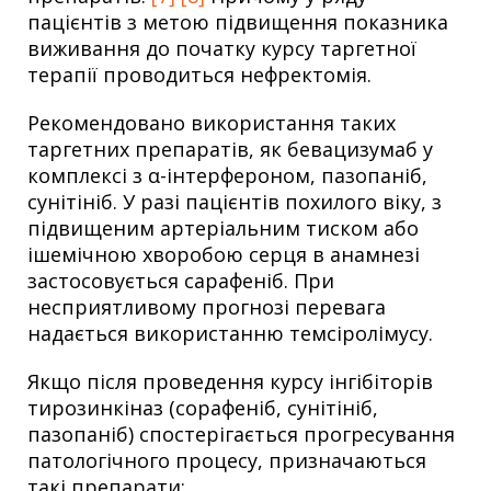
пацієнтів з метою підвищення показника
виживання до початку курсу таргетної
терапії проводиться нефректомія.
Рекомендовано використання таких
таргетних препаратів, як бевацизумаб у
комплексі з α-інтерфероном, пазопаніб,
сунітініб. У разі пацієнтів похилого віку, з
підвищеним артеріальним тиском або
ішемічною хворобою серця в анамнезі
застосовується сарафеніб. При
несприятливому прогнозі перевага
надається використанню темсіролімусу.
Якщо після проведення курсу інгібіторів
тирозинкіназ (сорафеніб, сунітініб,
пазопаніб) спостерігається прогресування
патологічного процесу, призначаються
такі препарати: