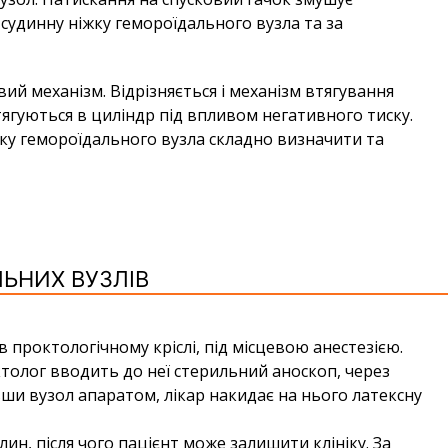
 судинну ніжку гемороїдального вузла та за
ий механізм. Відрізняється і механізм втягування
тягуються в циліндр під впливом негативного тиску.
жку гемороїдального вузла складно визначити та
ЬНИХ ВУЗЛІВ
 проктологічному кріслі, під місцевою анестезією.
толог вводить до неї стерильний аноскоп, через
вши вузол апаратом, лікар накидає на нього латексну
н, після чого пацієнт може залишити клініку. За