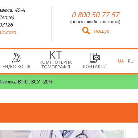
вела, 40-А
0 800 50 77 57
Лепсе)
(всі дзвінки безкоштовні)
 03126
пошук
ic.com
UA
RU
КОМП’ЮТЕРНА
ЕНДОСКОПІЯ
КОНТАКТИ
ТОМОГРАФІЯ
• Знижка ВПО, ЗСУ -20%