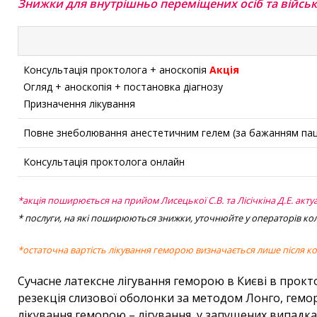
Знижки для внутрішньо переміщених осіб та війсь
Консультація проктолога + аноскопія
Акція
Огляд + аноскопія + постановка діагнозу
Призначення лікування
Повне знеболювання анестетичним гелем (за бажанням пац
Консультація проктолога онлайн
*акція поширюється на прийом Лисецької С.В. та Лісічкіна Д.Е. акту
* послуги, на які поширюються знижки, уточнюйте у операторів ко
*остаточна вартість лікування геморою визначається лише після кон
С
учасне латексне лігування геморою в Києві в прокт
резекція слизової оболонки за методом Лонго, гемор
лікування геморою – лігування, у запущених випадка