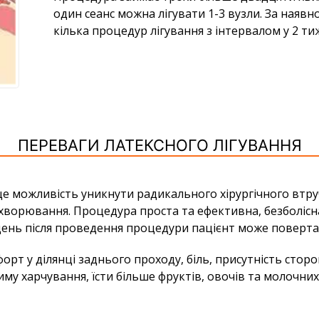
один сеанс можна лігувати 1-3 вузли. За наявн
кілька процедур лігування з інтервалом у 2 тиж
ПЕРЕВАГИ ЛАТЕКСНОГО ЛІГУВАННЯ
це можливість уникнути радикального хірургічного втру
хворювання. Процедура проста та ефективна, безболісна
день після проведення процедури пацієнт може повертат
т у ділянці заднього проходу, біль, присутність сторон
му харчування, їсти більше фруктів, овочів та молочни