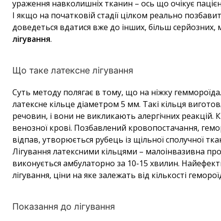
ураження навколишніх тканин – ось що очікує пацієн
І якщо на початковій стадії цілком реально позбави
доведеться вдатися вже до інших, більш серйозних, 
лігування
.
Що таке латексне лігування
Суть методу полягає в тому, що на ніжку геммороїд
латексне кільце діаметром 5 мм. Такі кільця виготов
речовин, і вони не викликають алергічних реакцій. 
венозної крові. Позбавлений кровопостачання, гемор
відпав, утворюється рубець із щільної сполучної тка
Лігування латексними кільцями – малоінвазивна проце
виконується амбулаторно за 10-15 хвилин. Найефект
лігування, ціни на яке залежать від кількості геморої
Показання до лігування