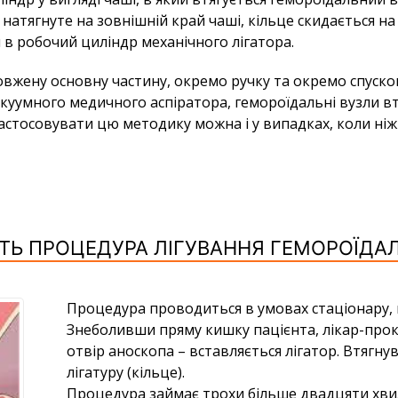
натягнуте на зовнішній край чаші, кільце скидається на
 в робочий циліндр механічного лігатора.
овжену основну частину, окремо ручку та окремо спусков
акуумного медичного аспіратора, гемороїдальні вузли в
Застосовувати цю методику можна і у випадках, коли ні
ТЬ ПРОЦЕДУРА ЛІГУВАННЯ ГЕМОРОЇДАЛ
Процедура проводиться в умовах стаціонару, в
Знеболивши пряму кишку пацієнта, лікар-прок
отвір аноскопа – вставляється лігатор. Втягну
лігатуру (кільце).
Процедура займає трохи більше двадцяти хвили