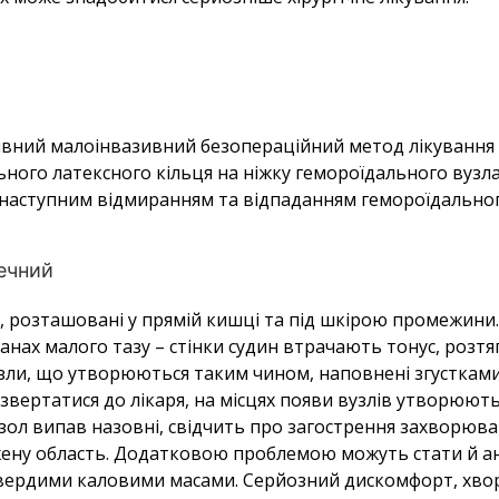
вний малоінвазивний безопераційний метод лікування
ьного латексного кільця на ніжку гемороїдального вузла
 наступним відмиранням та відпаданням гемороїдальног
печний
я, розташовані у прямій кишці та під шкірою промежини
анах малого тазу – стінки судин втрачають тонус, розтя
зли, що утворюються таким чином, наповнені згустками
звертатися до лікаря, на місцях появи вузлів утворюють
зол випав назовні, свідчить про загострення захворюв
ну область. Додатковою проблемою можуть стати й ана
ердими каловими масами. Серйозний дискомфорт, хвороб