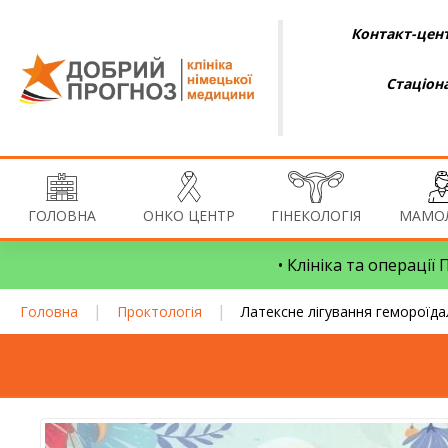
Контакт-цент
Стаціон
ГОЛОВНА
ОНКО ЦЕНТР
ГІНЕКОЛОГІЯ
МАМОЛ
• Клініка та операції
|
|
Головна
Проктологія
Латексне лігування гемороїда