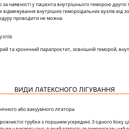
 за наявності у пацієнта внутрішнього геморою другої т
е відмежування внутрішніх гемороїдальних вузлів від з
цедуру проводити не можна.
узлів
рий та хронічний парапроктит, зовнішній геморой, внут
ВИДИ ЛАТЕКСНОГО ЛІГУВАННЯ
ічного або вакуумного лігатора.
орожнистої трубки з поршнем усередині. З одного боку ці
ліндр у вигляді чаші, в який втягується гемороїдальний 