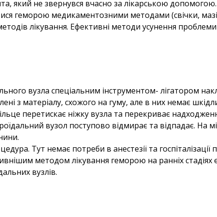
та, який не звернувся вчасно за лікарською допомогою.
тися геморою медикаментозними методами (свічки, мазі,
методів лікування. Ефективні методи усунення проблеми 
ального вузла спеціальним інструментом- лігатором нак
лені з матеріалу, схожого на гуму, але в них немає шкід
Кільце перетискає ніжку вузла та перекриває надходжен
оїдальний вузол поступово відмирає та відпадає. На мі
нини.
дура. Тут немає потреби в анестезії та госпіталізації п
ивнішим методом лікування геморою на ранніх стадіях 
дальних вузлів.