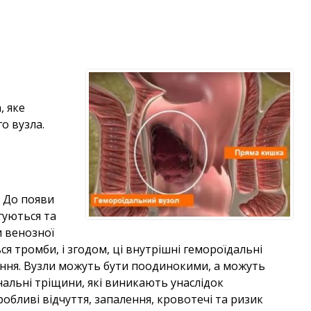
, яке
о вузла.
. До появи
гуються та
 венозної
ся тромби, і згодом, ці внутрішні гемороїдальні
ання. Вузли можуть бути поодинокими, а можуть
льні тріщини, які виникають унаслідок
ливі відчуття, запалення, кровотечі та ризик