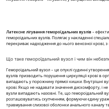
Латексне лігування гемороїдальних вузлів
– ефекти
гемороїдальних вузлів. Полягає у накладенні спеціал
перекриває надходження до нього венозної крові, з
Що таке гемороїдальний вузол і чим він небез
Гемороїдальний вузол – це опуклі судинні утворенн
вузлів призводить порушення циркуляції крові в орг
випадають у порожнину прямої кишки. Внутрішні ву
крові. Якщо не надавати значення дискомфорту, і не 
вузли випадають назовні. Те, що гемороїдальний ву
розташовуватись скупченням, формуючи єдину ураже
травмування слизової оболонки анального каналу тв