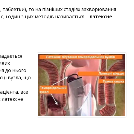
 таблетки), то на пізніших стадіях захворювання
є, і один з цих методів називається –
латексне
ладається
ливих
ня до нього
сці вузла, що
ацієнта, все
є латексне