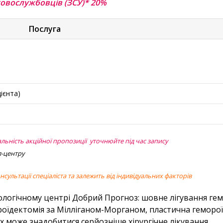
ковослужбовців (ЗСУ)* 20%
Послуга
ієнта)
альність акційної пропозиції уточнюйте під час запису
л-центру
сультації спеціаліста та залежить від індивідуальних факторів
ологічному центрі Добрий Прогноз: шовне лігування гем
оїдектомія за Мілліганом-Морганом, пластична гемороїд
х може знадобитися серйозніше хірургічне лікування.