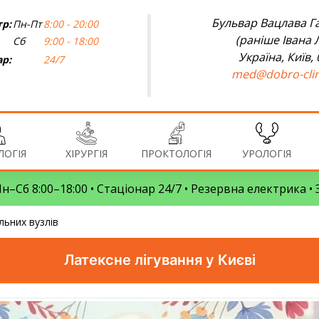
Бульвар Вацлава Га
р:
Пн-Пт
8:00 - 20:00
(раніше Івана 
Сб
9:00 - 18:00
Україна, Київ,
ар:
24/7
med@dobro-clin
ОГІЯ
ХІРУРГІЯ
ПРОКТОЛОГІЯ
УРОЛОГІЯ
 Пн–Сб 8:00–18:00 • Стаціонар 24/7 • Резервна електрика 
льних вузлів
Латексне лігування у Києві