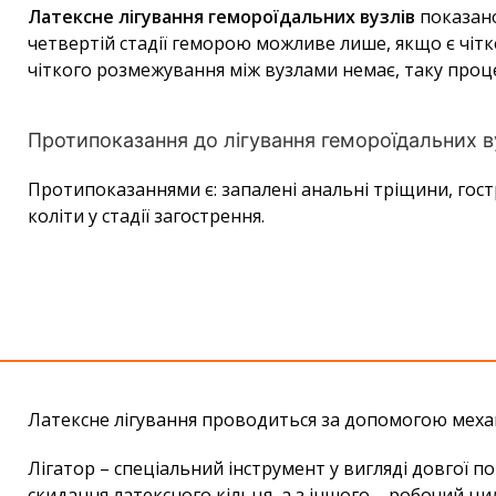
Латексне лігування гемороїдальних вузлів
показано
четвертій стадії геморою можливе лише, якщо є чітк
чіткого розмежування між вузлами немає, таку про
Протипоказання до лігування гемороїдальних в
Протипоказаннями є: запалені анальні тріщини, гост
коліти у стадії загострення.
Латексне лігування проводиться за допомогою механ
Лігатор – спеціальний інструмент у вигляді довгої п
скидання латексного кільця, а з іншого – робочий ци