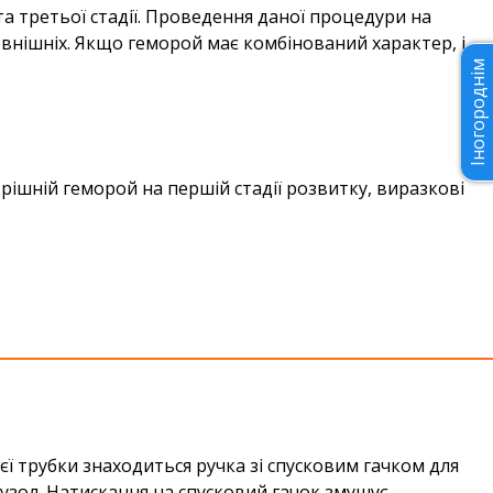
а третьої стадії. Проведення даної процедури на
овнішніх. Якщо геморой має комбінований характер, і
Іногороднім
рішній геморой на першій стадії розвитку, виразкові
єї трубки знаходиться ручка зі спусковим гачком для
вузол. Натискання на спусковий гачок змушує