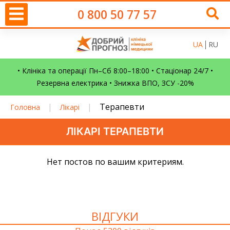
0 800 50 77 57
UA
RU
• Клініка та операції Пн–Сб 8:00–18:00 • Стаціонар 24/7 •
Резервна електрика • Знижка ВПО, ЗСУ -20%
|
|
Терапевти
Головна
Лікарі
ЛІКАРІ ТЕРАПЕВТИ
Нет постов по вашим критериям.
ВІДГУКИ