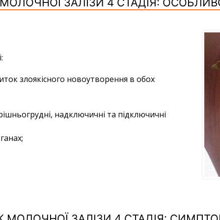
 МОЛОЧНОЇ ЗАЛІЗИ 4 СТАДІЯ: ОСОБЛИВ
:
иток злоякісного новоутворення в обох
рішньогрудні, надключичні та підключичні
ганах;
К МОЛОЧНОЇ ЗАЛІЗИ 4 СТАДІЯ: СИМПТ