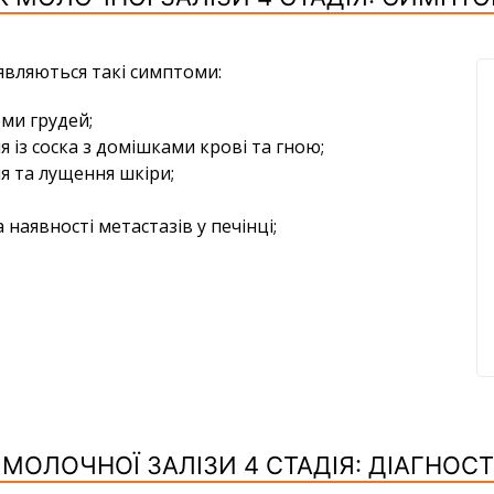
являються такі симптоми:
рми грудей;
із соска з домішками крові та гною;
ія та лущення шкіри;
наявності метастазів у печінці;
 МОЛОЧНОЇ ЗАЛІЗИ 4 СТАДІЯ: ДІАГНОС