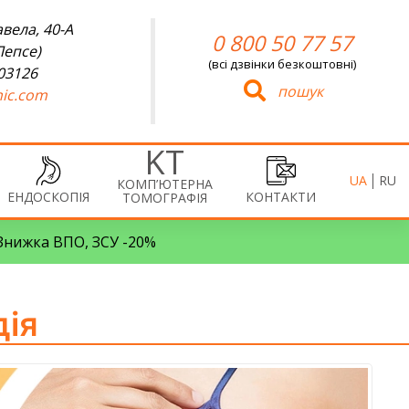
вела, 40-А
0 800 50 77 57
Лепсе)
(всі дзвінки безкоштовні)
 03126
пошук
ic.com
UA
RU
КОМП’ЮТЕРНА
ЕНДОСКОПІЯ
КОНТАКТИ
ТОМОГРАФІЯ
• Знижка ВПО, ЗСУ -20%
дія