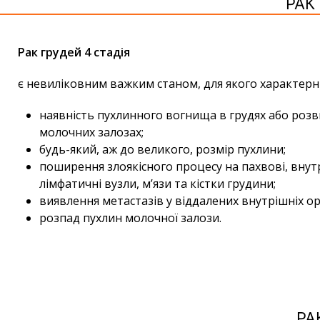
РАК
Рак грудей 4 стадія
є невиліковним важким станом, для якого характерні
наявність пухлинного вогнища в грудях або розв
молочних залозах;
будь-який, аж до великого, розмір пухлини;
поширення злоякісного процесу на пахвові, внут
лімфатичні вузли, м’язи та кістки грудини;
виявлення метастазів у віддалених внутрішніх ор
розпад пухлин молочної залози.
РА