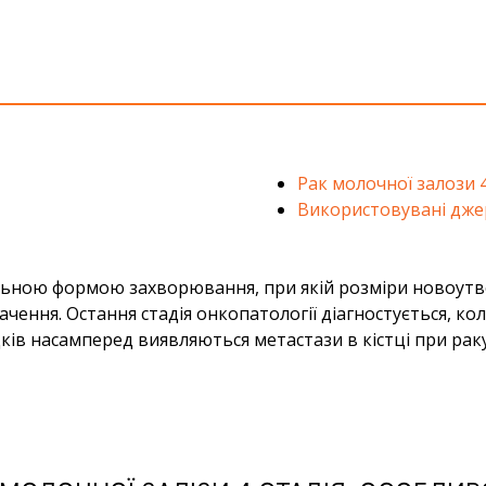
Рак молочної залози 4
Використовувані дже
ьною формою захворювання, при якій розміри новоутвор
чення. Остання стадія онкопатології діагностується, ко
ків насамперед виявляються метастази в кістці при раку