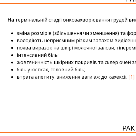
На термінальній стадії онкозахворювання грудей ви
зміна розмірів (збільшення чи зменшення) та фо
володіють неприємним різким запахом виділення 
поява виразок на шкірі молочної залози, гіперем
інтенсивний біль;
жовтяничність шкірних покривів та склер очей за 
біль у кістках, головний біль;
втрата апетиту, зниження ваги аж до кахексії.
[1]
РАК