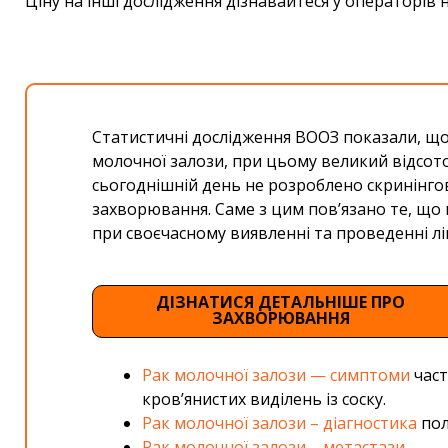
Ціну на інші дослідження дізнавайтеся у операторів н
Статистичні дослідження ВООЗ показали, що 
молочної залози, при цьому великий відсото
сьогоднішній день не розроблено скринінгов
захворювання. Саме з цим пов’язано те, що 
при своєчасному виявленні та проведенні лі
ДІЗНАТИСЯ ДЕТАЛЬНІШЕ ПРО
ЗАХВОРЮВАННЯ
Рак молочної залози — симптоми
част
кров’янистих виділень із соску.
Рак молочної залози – діагностика
пол
Рак молочної залози – метастази