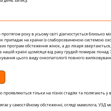
а день запису.
протягом року в усьому світі діагностується близько м
к припадає на країни із слаборозвиненою системою охор
их програм обстеження жінок, а до лікаря звертаються, 
в нашій країні щомісяця від раку грудей помирає понад 
кування цього виду онкопатології повного виліковування
о проявляються тільки на пізніх стадіях та полягають у
ягає у самостійному обстеженні, огляді мамолога, УЗД м