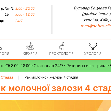
Бульвар Вацлава Га
р:
Пн-Пт
8:00 - 20:00
(раніше Івана 
Сб
9:00 - 18:00
Україна, Київ,
ар:
24/7
med@dobro-clin
ОГІЯ
ХІРУРГІЯ
ПРОКТОЛОГІЯ
УРОЛОГІЯ
 Пн–Сб 8:00–18:00 • Стаціонар 24/7 • Резервна електрика 
|
Стадии
Рак молочной железы 4 стадия
к молочної залози 4 ста