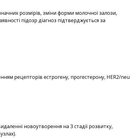
значних розмірів, зміни форми молочної залози,
аявності підозр діагноз підтверджується за
нням рецепторів естрогену, прогестерону, HER2/neu
идаленні новоутворення на 3 стадії розвитку,
узлах).