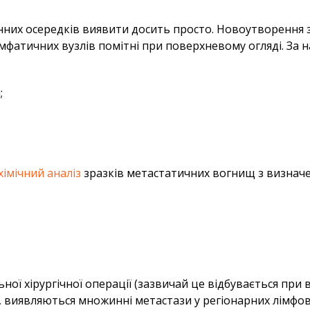
инних осередків виявити досить просто. Новоутворення 
імфатичних вузлів помітні при поверхневому огляді. За н
;
хімічний аналіз
зразків метастатичних вогнищ з визначе
ї хірургічної операції (зазвичай це відбувається при в
, виявляються множинні метастази у регіонарних лімфов