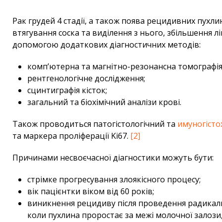
Рак грудей 4 стадії, а також поява рецидивних пухл
втягування соска та виділення з нього, збільшення л
допомогою додаткових діагностичних методів:
комп’ютерна та магнітно-резонансна томографія
рентгенологічне дослідження;
сцинтиграфія кісток;
загальний та біохімічний аналізи крові.
Також проводиться патогістологічний та
имуногісто
та маркера проліферації Ki67.
[2]
Причинами несвоєчасної діагностики можуть бути:
стрімке прогресування злоякісного процесу;
вік пацієнтки віком від 60 років;
виникнення рецидиву після проведення радикально
коли пухлина проростає за межі молочної залози