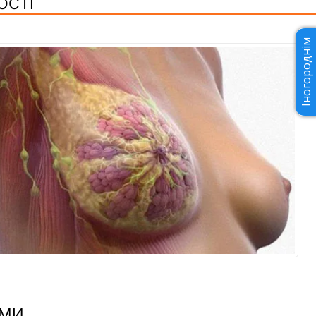
ОСТІ
Іногороднім
ОМИ