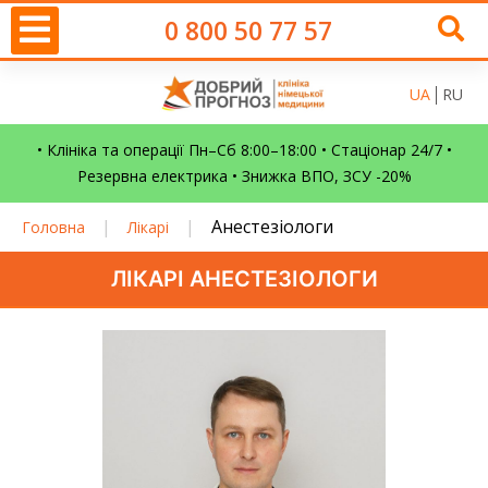
0 800 50 77 57
UA
RU
• Клініка та операції Пн–Сб 8:00–18:00 • Стаціонар 24/7 •
Резервна електрика • Знижка ВПО, ЗСУ -20%
|
|
Анестезіологи
Головна
Лікарі
ЛІКАРІ АНЕСТЕЗІОЛОГИ