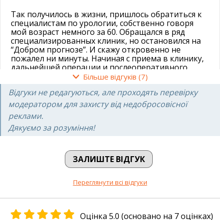
Так получилось в жизни, пришлось обратиться к
специалистам по урологии, собственно говоря
мой возраст немного за 60. Обращался в ряд
специализированных клиник, но остановился на
“Добром прогнозе”. И скажу откровенно не
пожалел ни минуты. Начиная с приема в клинику,
дальнейшей операции и послеоперативного
лечения, все было на высшем уровне. Палаты
Більше відгуків (7)
суппер, питание 5-ти разовое, медсестры и
Відгуки не редагуються, але проходять перевірку
нянечки очень внимательны и доброжелательны.
Низкий поклон за их работу. Также хочу выразить
модератором для захисту від недобросовісної
отдельную благодарность врачу-хирургу
реклами.
Шмуличенко А.В. и анастазиологу Парфенюк С.А и
Дякуємо за розуміння!
всей операционной бригаде! От всей души хочу
пожелать коллективу клиники успехов и
продолжения своей деятельности на таком
высоком профессиональном уровне.
ЗАЛИШТЕ ВІДГУК
Александр Бабенко
Переглянути всі відгуки
29.10.2022
Оцінка 5.0 (основано на 7 оцінках)