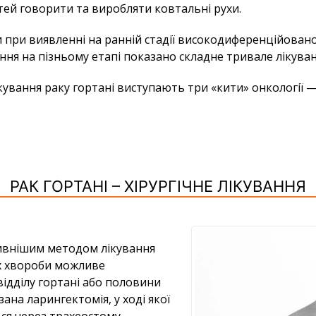
тей говорити та виробляти ковтальні рухи.
ки при виявленні на ранній стадії високодиференційова
ння на пізньому етапі показано складне тривале лікуван
кування раку гортані виступають три «кити» онкології — 
РАК ГОРТАНІ – ХІРУРГІЧНЕ ЛІКУВАННЯ
ивнішим методом лікування
х хвороби можливе
відділу гортані або половини
зана ларингектомія, у ході якої