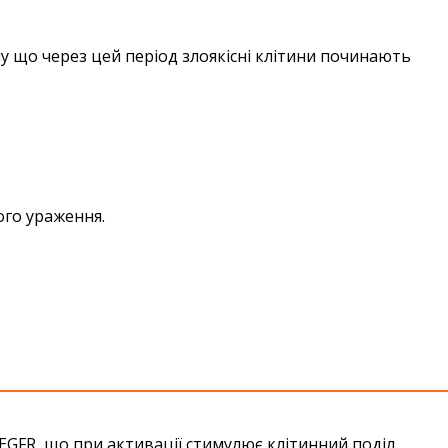
му що через цей період злоякісні клітини починають
ого ураження.
EGFR, що при активації стимулює клітинний поділ.