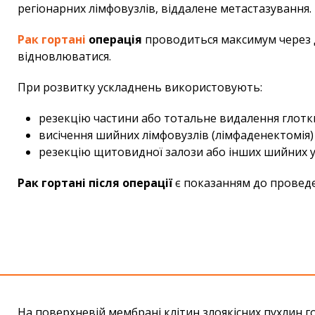
регіонарних лімфовузлів, віддалене метастазування.
Рак гортані
операція
проводиться максимум через дв
відновлюватися.
При розвитку ускладнень використовують:
резекцію частини або тотальне видалення глотки
висічення шийних лімфовузлів (лімфаденектомія) 
резекцію щитовидної залози або інших шийних ут
Рак гортані після операції
є показанням до проведе
На поверхневій мембрані клітин злоякісних пухлин г