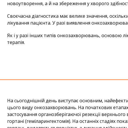
новоутворення, а й на збереження у хворого здібнос
Своєчасна діагностика має велике значення, оскіль
лікування пацієнта. У разі виявлення онкозахворюва
Як і у разі інших типів онкозахворювань, основою лі
терапія.
На сьогоднішній день виступає основним, найефект
цього виду онкозахворювань. На початкових етапа
застосування органозберігаючої резекції верхнього 
гортані (геміларингектомія). На останніх стадіях пока