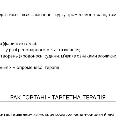
і тижня після закінчення курсу променевої терапії, то
 (фарингектомія);
— у разі регіонарного метастазування;
ворень (кровоносні судини, м’язи) з ознаками злоякісн
ння хіміопроменевої терапії.
РАК ГОРТАНІ - ТАРГЕТНА ТЕРАПІЯ
ортані виявлено скупчення молекул рецепторного білка 