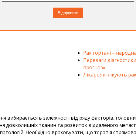
Рак гортані – народн
Переваги діагностики
прогноз»
Лікарі, які лікують ра
ня вибирається в залежності від ряду факторів, головним
ння довколишніх тканин та розвиток віддаленого метаста
х патологій. Необхідно враховувати, що терапія спрямов