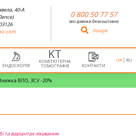
вела, 40-А
0 800 50 77 57
Лепсе)
(всі дзвінки безкоштовні)
 03126
пошук
ic.com
UA
RU
КОМП’ЮТЕРНА
ЕНДОСКОПІЯ
КОНТАКТИ
ТОМОГРАФІЯ
• Знижка ВПО, ЗСУ -20%
і та варіантах лікування.