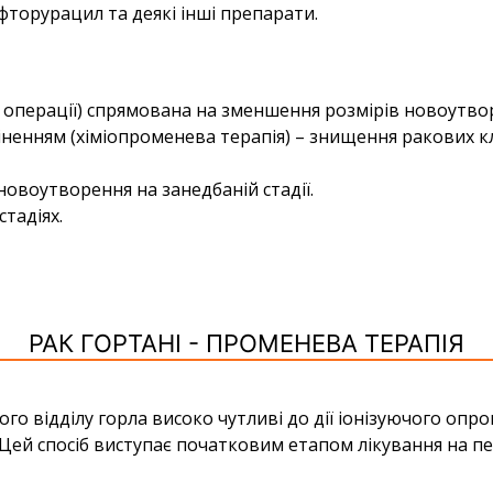
фторурацил та деякі інші препарати.
 операції) спрямована на зменшення розмірів новоутво
міненням (хіміопроменева терапія) – знищення ракових к
новоутворення на занедбаній стадії.
тадіях.
РАК ГОРТАНІ - ПРОМЕНЕВА ТЕРАПІЯ
го відділу горла високо чутливі до дії іонізуючого опр
. Цей спосіб виступає початковим етапом лікування на п