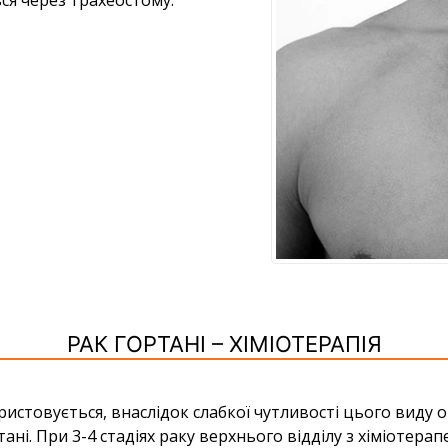
ся через трахеостому.
РАК ГОРТАНІ – ХІМІОТЕРАПІЯ
ористовується, внаслідок слабкої чутливості цього виду 
ані. При 3-4 стадіях раку верхнього відділу з хіміотера