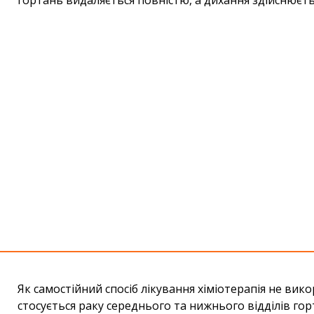
гортань видаляється повністю, а дихання здійснюєть
Як самостійний спосіб лікування хіміотерапія не вик
стосується раку середнього та нижнього відділів горт