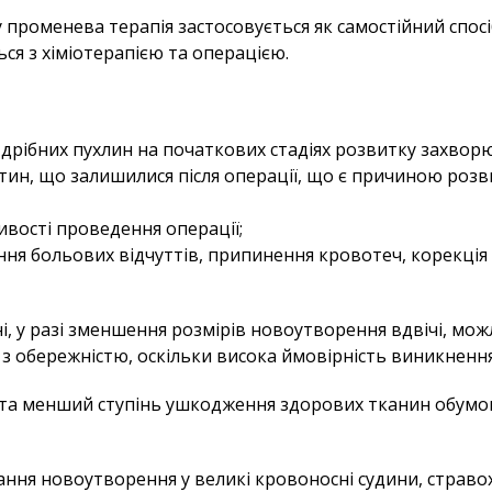
променева терапія застосовується як самостійний спосіб
я з хіміотерапією та операцією.
дрібних пухлин на початкових стадіях розвитку захвор
тин, що залишилися після операції, що є причиною розв
ивості проведення операції;
ння больових відчуттів, припинення кровотеч, корекція
тані, у разі зменшення розмірів новоутворення вдвічі, 
я з обережністю, оскільки висока ймовірність виникненн
 та менший ступінь ушкодження здорових тканин обумов
ння новоутворення у великі кровоносні судини, страво