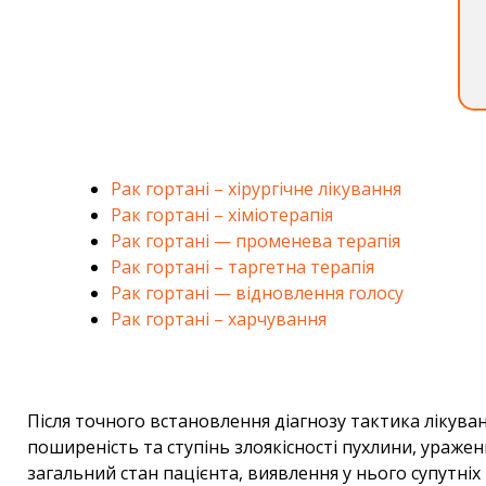
Рак гортані – хірургічне лікування
Рак гортані – хіміотерапія
Рак гортані — променева терапія
Рак гортані – таргетна терапія
Рак гортані — відновлення голосу
Рак гортані – харчування
Після точного встановлення діагнозу тактика лікуван
поширеність та ступінь злоякісності пухлини, ураже
загальний стан пацієнта, виявлення у нього супутні