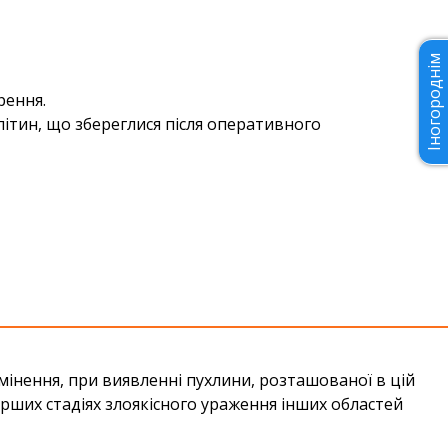
Іногороднім
рення.
літин, що збереглися після оперативного
омінення, при виявленні пухлини, розташованої в цій
ерших стадіях злоякісного ураження інших областей