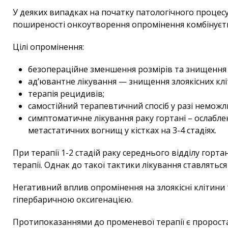
У деяких випадках на початку патологічного процесу 
поширеності онкоутворення опромінення комбінуєтьс
Цілі опромінення:
безопераційне зменшення розмірів та знищення 
ад’ювантне лікування — знищення злоякісних клі
терапія рецидивів;
самостійний терапевтичний спосіб у разі неможл
симптоматичне лікування раку гортані – ослабле
метастатичних вогнищ у кістках на 3-4 стадіях.
При терапії 1-2 стадій раку середнього відділу гор
терапії. Однак до такої тактики лікування ставлятьс
Негативний вплив опромінення на злоякісні клітини
гіпербаричною оксигенацією.
Протипоказаннями до променевої терапії є пророста