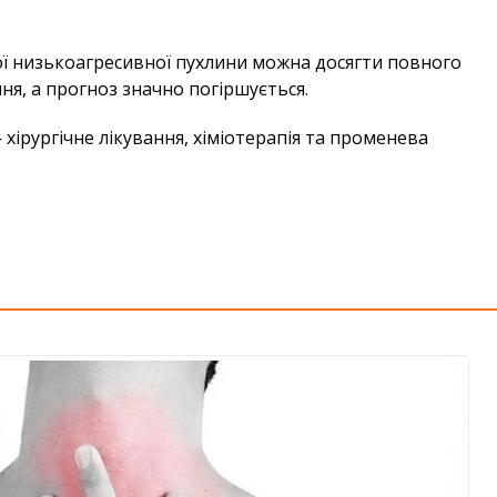
ної низькоагресивної пухлини можна досягти повного
ня, а прогноз значно погіршується.
хірургічне лікування, хіміотерапія та променева