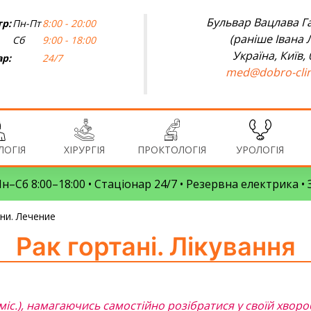
Бульвар Вацлава Га
р:
Пн-Пт
8:00 - 20:00
(раніше Івана 
Сб
9:00 - 18:00
Україна, Київ,
ар:
24/7
med@dobro-clin
ОГІЯ
ХІРУРГІЯ
ПРОКТОЛОГІЯ
УРОЛОГІЯ
 Пн–Сб 8:00–18:00 • Стаціонар 24/7 • Резервна електрика 
ни. Лечение
Рак гортані. Лікування
 міс.), намагаючись самостійно розібратися у своїй хвороб