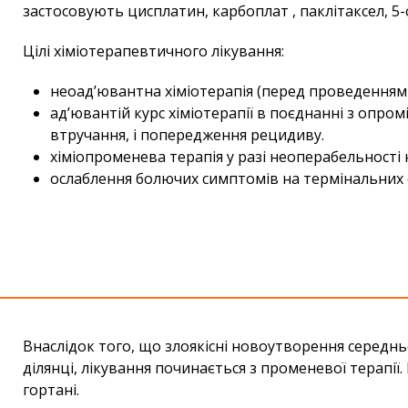
застосовують цисплатин, карбоплат , паклітаксел, 5-
Цілі хіміотерапевтичного лікування:
неоад’ювантна хіміотерапія (перед проведенням
ад’ювантій курс хіміотерапії в поєднанні з опро
втручання, і попередження рецидиву.
хіміопроменева терапія у разі неоперабельності 
ослаблення болючих симптомів на термінальних с
Внаслідок того, що злоякісні новоутворення середньо
ділянці, лікування починається з променевої терапії
гортані.