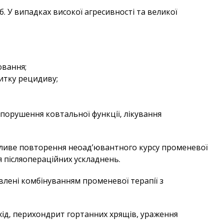
. У випадках високої агресивності та великої
ювання;
итку рецидиву;
 порушення ковтальної функції, лікування
можливе повторення неоад’ювантного курсу променевої
я післяопераційних ускладнень.
лені комбінуванням променевої терапії з
хід, перихондрит гортанних хрящів, ураження