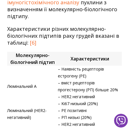
імуногістохімічного аналізу
пухлини з
визначенням її молекулярно-біологічного
підтипу.
Характеристики різних молекулярно-
біологічних підтипів раку грудей вказані в
таблиці:
[6]
Молекулярно-
Характеристики
біологічний підтип
– Наявність рецепторів
естрогену (РЕ)
– вміст рецепторів
Люмінальний А
прогестерону (РП) більше 20%
– HER2 негативний
– Ki67 низький (20%)
Люмінальний (HER2-
– РЕ позитивні
негативний)
– РП низькі (20%)
– HER2 негативний