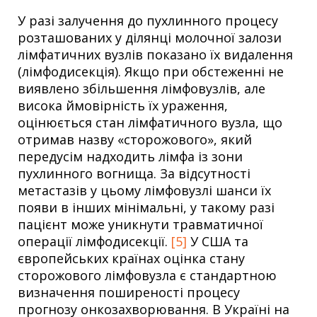
У разі залучення до пухлинного процесу
розташованих у ділянці молочної залози
лімфатичних вузлів показано їх видалення
(лімфодисекція). Якщо при обстеженні не
виявлено збільшення лімфовузлів, але
висока ймовірність їх ураження,
оцінюється стан лімфатичного вузла, що
отримав назву «сторожового», який
передусім надходить лімфа із зони
пухлинного вогнища. За відсутності
метастазів у цьому лімфовузлі шанси їх
появи в інших мінімальні, у такому разі
пацієнт може уникнути травматичної
операції лімфодисекції.
[5]
У США та
європейських країнах оцінка стану
сторожового лімфовузла є стандартною
визначення поширеності процесу
прогнозу онкозахворювання. В Україні на