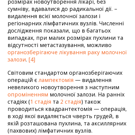
розмірах новоутворення лікарі, без
сумніву, вдавалися до радикальної дії. –
видалення всієї молочної залози і
регіонарних лімфатичних вузлів. Численні
дослідження показали, що в багатьох
випадках, при малих розмірах пухлини та
відсутності метастазування, можливо
органозберігаюче лікування раку молочної
залози
.
[4]
Світовим стандартом органозберігаючих
операцій є
лампектомія
— видалення
невеликого новоутворення з наступним
опроміненням
молочної залози. На ранніх
стадіях (
1 стадія
та
2 стадія
) також
проводиться квадрантектомія — операція,
в ході якої видаляється чверть грудей, в
якій розташована пухлина, та аксиллярних
(пахвових) лімфатичних вузлів.