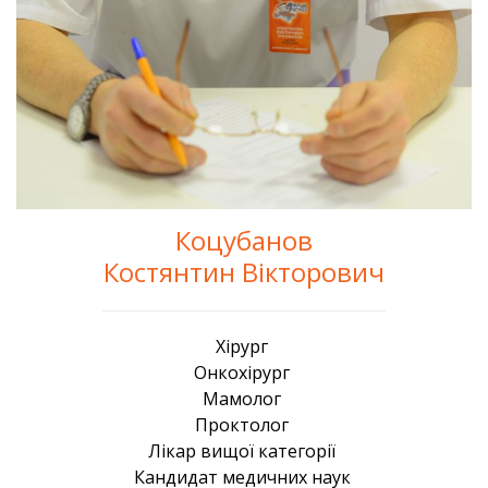
Коцубанов
Костянтин Вікторович