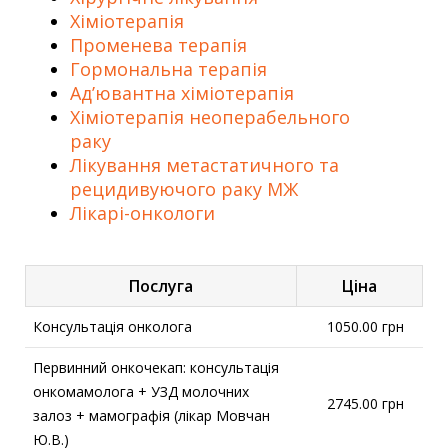
Хіміотерапія
Променева терапія
Гормональна терапія
Ад’ювантна хіміотерапія
Хіміотерапія неоперабельного
раку
Лікування метастатичного та
рецидивуючого раку МЖ
Лікарі-онкологи
Послуга
Ціна
Консультація онколога
1050.00 грн
Первинний онкочекап: консультація
онкомамолога + УЗД молочних
2745.00 грн
залоз + мамографія (лікар Мовчан
Ю.В.)