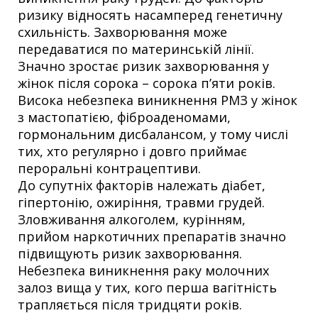
ризику відносять насамперед генетичну
схильність. Захворювання може
передаватися по материнській лінії.
Значно зростає ризик захворювання у
жінок після сорока – сорока п’яти років.
Висока небезпека виникнення РМЗ у жінок
з мастопатією, фіброаденомами,
гормональним дисбалансом, у тому числі
тих, хто регулярно і довго приймає
пероральні контрацептиви.
До супутніх факторів належать діабет,
гіпертонію, ожиріння, травми грудей.
Зловживання алкоголем, курінням,
прийом наркотичних препаратів значно
підвищують ризик захворювання.
Небезпека виникнення раку молочних
залоз вища у тих, кого перша вагітність
трапляється після тридцяти років.