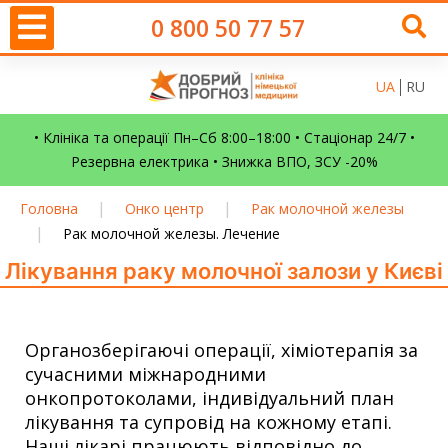
0 800 50 77 57
UA
RU
• Клініка та операції Пн–Сб 8:00–18:00 • Стаціонар 24/7 •
Резервна електрика • Знижка ВПО, ЗСУ -20%
|
|
Головна
Онко центр
Рак молочной железы
|
Рак молочной железы. Лечение
Лікування раку молочної залози у Києві
Органозберігаючі операції, хіміотерапія за
сучасними міжнародними
онкопротоколами, індивідуальний план
лікування та супровід на кожному етапі.
Наші лікарі працюють відповідно до