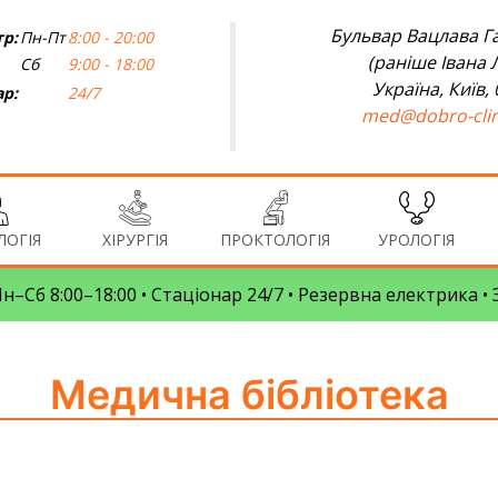
Бульвар Вацлава Га
р:
Пн-Пт
8:00 - 20:00
(раніше Івана 
Сб
9:00 - 18:00
Україна, Київ,
ар:
24/7
med@dobro-clin
ОГІЯ
ХІРУРГІЯ
ПРОКТОЛОГІЯ
УРОЛОГІЯ
 Пн–Сб 8:00–18:00 • Стаціонар 24/7 • Резервна електрика 
Медична бібліотека