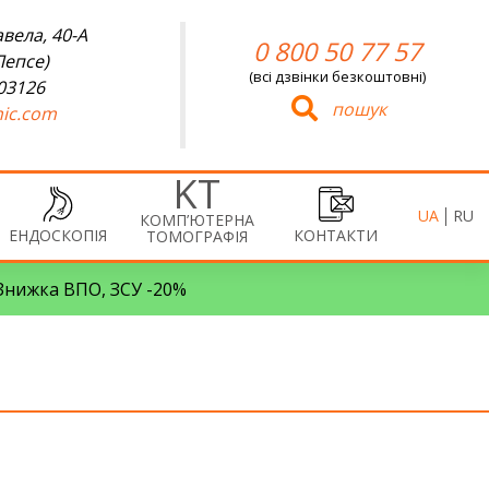
вела, 40-А
0 800 50 77 57
Лепсе)
(всі дзвінки безкоштовні)
 03126
пошук
ic.com
UA
RU
КОМП’ЮТЕРНА
ЕНДОСКОПІЯ
КОНТАКТИ
ТОМОГРАФІЯ
• Знижка ВПО, ЗСУ -20%