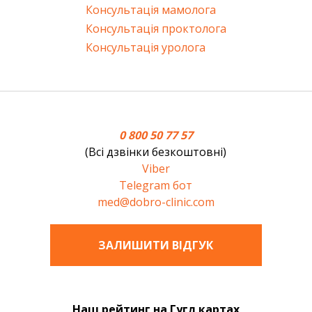
Консультація мамолога
Консультація проктолога
Консультація уролога
0 800 50 77 57
(Всі дзвінки безкоштовні)
Viber
Telegram бот
med@dobro-clinic.com
ЗАЛИШИТИ ВIДГУК
Наш рейтинг на Гугл картах