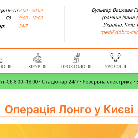
Бульвар Вацлава Га
р:
Пн-Пт
8:00 - 20:00
(раніше Івана 
Сб
9:00 - 18:00
Україна, Київ,
ар:
24/7
med@dobro-clin
ОГІЯ
ХІРУРГІЯ
ПРОКТОЛОГІЯ
УРОЛОГІЯ
 Пн–Сб 8:00–18:00 • Стаціонар 24/7 • Резервна електрика 
Операція Лонго у Києві