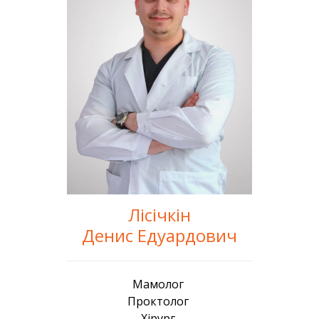
Лісічкін
Денис Едуардович