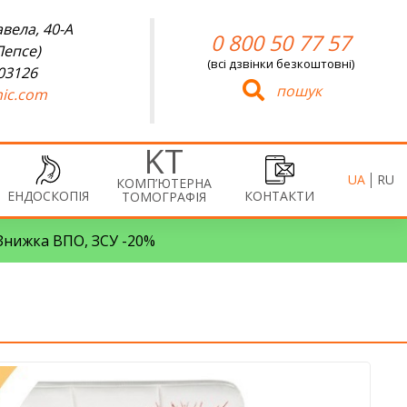
вела, 40-А
0 800 50 77 57
Лепсе)
(всі дзвінки безкоштовні)
 03126
пошук
ic.com
UA
RU
КОМП’ЮТЕРНА
ЕНДОСКОПІЯ
КОНТАКТИ
ТОМОГРАФІЯ
• Знижка ВПО, ЗСУ -20%