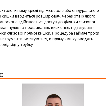
ктологічному кріслі під місцевою або епідуральною
ої кишки вводиться розширювач, через отвір якого
носкопа здійснюється доступ до ділянки слизової
маніпуляції з прошивання, висічення, підтягування
лянки слизової прямої кишки. Процедура займає трохи
 інструменти витягуються, в пряму кишку вводять
зовідвідну трубку.
ГО