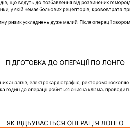
дів, що ведуть до позбавлення від розвинених геморої
лонки, у якій немає больових рецепторів, крововтрата п
у ризик ускладнень дуже малий. Після операції хвором
ПІДГОТОВКА ДО ОПЕРАЦІЇ ПО ЛОНГО
них аналізів, електрокардіографію, ректороманоскопію п
лька годин до операції робиться очисна клізма, проводить
ЯК ВІДБУВАЄТЬСЯ ОПЕРАЦІЯ ЛОНГО