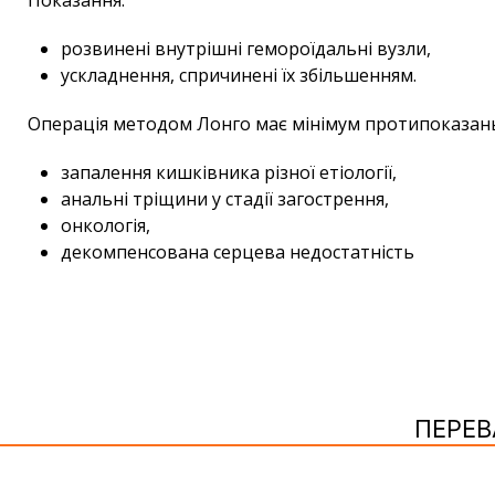
Показання:
розвинені внутрішні гемороїдальні вузли,
ускладнення, спричинені їх збільшенням.
Операція методом Лонго має мінімум протипоказань
запалення кишківника різної етіології,
анальні тріщини у стадії загострення,
онкологія,
декомпенсована серцева недостатність
ПЕРЕВ