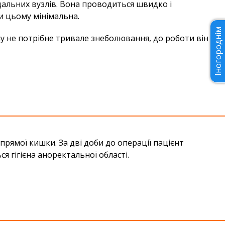
дальних вузлів. Вона проводиться швидко і
ри цьому мінімальна.
Іногороднім
у не потрібне тривале знеболювання, до роботи він
рямої кишки. За дві доби до операції пацієнт
ся гігієна аноректальної області.