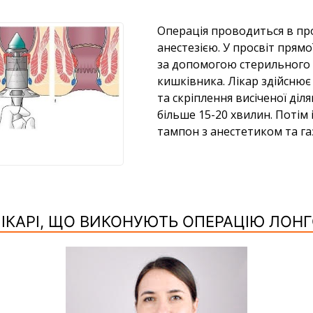
Операція проводиться в про
анестезією. У просвіт прям
за допомогою стерильного а
кишківника. Лікар здійснює 
та скріплення висіченої ді
більше 15-20 хвилин. Потім
тампон з анестетиком та га
ІКАРІ, ЩО ВИКОНУЮТЬ ОПЕРАЦІЮ ЛОН