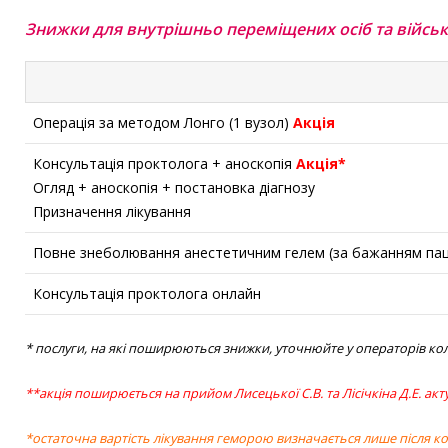
Знижки для внутрішньо переміщених осіб та війсь
Операція за методом Лонго (1 вузол)
Акція
Консультація проктолога + аноскопія
Акція*
Огляд + аноскопія + постановка діагнозу
Призначення лікування
Повне знеболювання анестетичним гелем (за бажанням пац
Консультація проктолога онлайн
* послуги, на які поширюються знижки, уточнюйте у операторів ко
**акція поширюється на прийом Лисецької С.В. та Лісічкіна Д.Е.
акт
*остаточна вартість лікування геморою визначається лише після кон