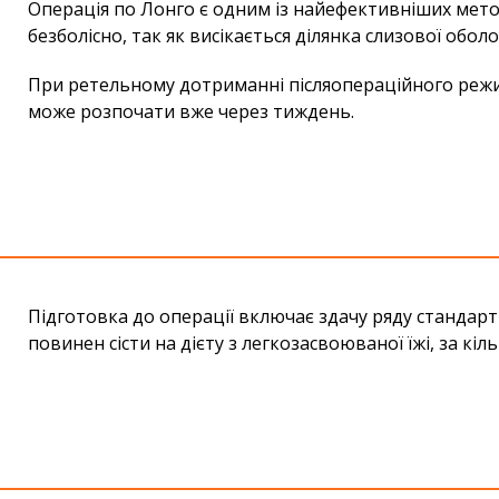
Операція по Лонго є одним із найефективніших мето
безболісно, так як висікається ділянка слизової обо
При ретельному дотриманні післяопераційного режим
може розпочати вже через тиждень.
Підготовка до операції включає здачу ряду стандарт
повинен сісти на дієту з легкозасвоюваної їжі, за кі