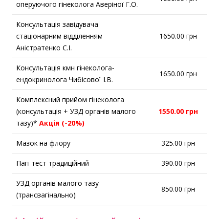
оперуючого гінеколога Аверіної Г.О.
Консультація завідувача
стаціонарним відділенням
1650.00 грн
Аністратенко С.І.
Консультація кмн гінеколога-
1650.00 грн
ендокринолога Чибісової І.В.
Комплексний прийом гінеколога
(консультація + УЗД органів малого
1550.00 грн
тазу)*
Акція (-20%)
Мазок на флору
325.00 грн
Пап-тест традиційний
390.00 грн
УЗД органів малого тазу
850.00 грн
(трансвагінально)