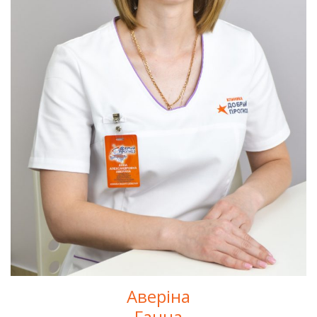
Аверіна
Ганна