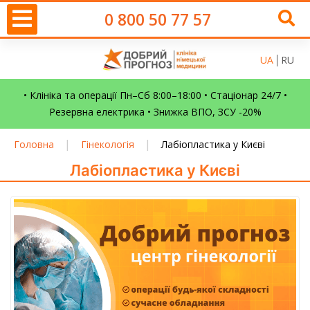
0 800 50 77 57
UA
RU
• Клініка та операції Пн–Сб 8:00–18:00 • Стаціонар 24/7 •
Резервна електрика • Знижка ВПО, ЗСУ -20%
|
|
Головна
Гінекологія
Лабіопластика у Києві
Лабіопластика у Києві