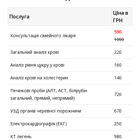
ЦІна в
Послуга
ГРН
590
К
онсультація сімейного лікаря
1000
Загальний аналіз крові
220
Аналіз рівня цукру у крові
160
Аналіз крові на холестерин
140
Печінкові проби (АЛТ, АСТ, білірубін
720
загальний, прямий, непрямий)
УЗД органів черевної порожнини
670
Електрокардіографія (ЕКГ)
250
КТ легень
980