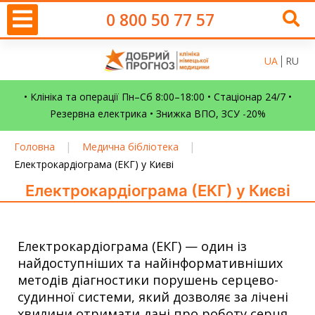
0 800 50 77 57
UA
RU
• Клініка та операції Пн–Сб 8:00–18:00 • Стаціонар 24/7 •
Резервна електрика • Знижка ВПО, ЗСУ -20%
|
|
Головна
Медична бібліотека
Електрокардіограма (ЕКГ) у Києві
Електрокардіограма (ЕКГ) у Києві
Електрокардіограма (ЕКГ) — один із
найдоступніших та найінформативніших
методів діагностики порушень серцево-
судинної системи, який дозволяє за лічені
хвилини отримати дані про роботу серця