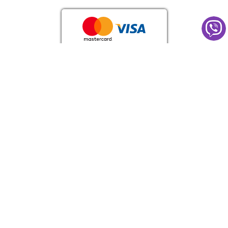
Просування сайту —
Aweb
Оферта
Ліцензія МОЗ АЕ №571474 від 14.03.2014р.
Матеріали, розміщені на сайті, мають інформаційний
характер і не повинні використовуватись як медичні
рекомендації.
Визначення діагнозу та вибір методики лікування
залишаються винятковою прерогативою Вашого лікаря!
Самолікування може бути шкідливим для здоров’я.
Copyright © 2018 – 2026
ДОБРИЙ ПРОГНОЗ
копіювання, використання інформації з нашого сайту суворо
заборонено