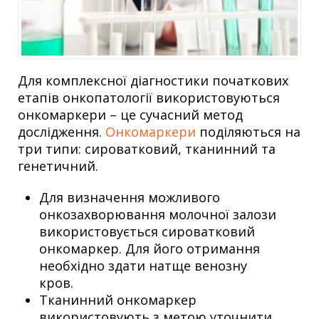
Для комплексної діагностики початкових
етапів онкопатології використовуються
онкомаркери – це сучасний метод
дослідження.
Онкомаркери
поділяються на
три типи: сироватковий, тканинний та
генетичний.
Для визначення можливого
онкозахворювання молочної залози
використовується сироватковий
онкомаркер. Для його отримання
необхідно здати натще венозну
кров.
Тканинний онкомаркер
використовують з метою уточнити