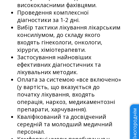
висококласними фахівцями.
Проведення комплексної
діагностики за 1-2 дні.
Вибір тактики лікування лікарським
консиліумом, до складу якого
входять гінекологи, онкологи,
хірурги, хіміотерапевти.
Застосування найновіших
ефективних діагностичних та
лікувальних методик.
Оплата за системою «все включено»
(у вартість, що вказується до
початку лікування, входять
операція, наркоз, медикаментозні
препарати, харчування).
Іногороднім
Кваліфікований та досвідчений
середній та молодший медичний
персонал.
Комфортні умови перебування у