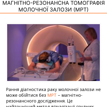
МАГНІТНО-РЕЗОНАНСНА ТОМОГРАФІЯ
МОЛОЧНОЇ ЗАЛОЗИ (МРТ)
Рання діагностика раку молочної залози не
може обійтися без
МРТ
– магнітно-
резонансного дослідження. Це
найточніший метод візуалізації грудних