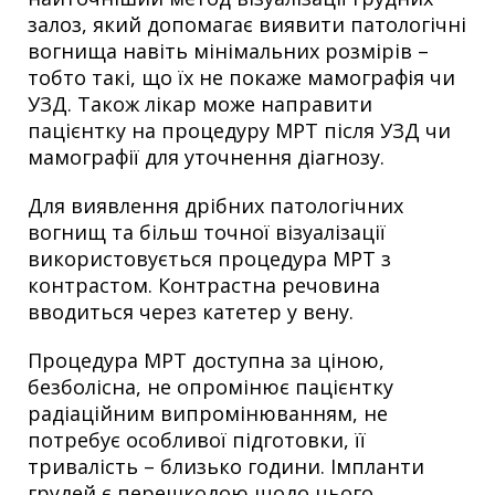
залоз, який допомагає виявити патологічні
вогнища навіть мінімальних розмірів –
тобто такі, що їх не покаже мамографія чи
УЗД. Також лікар може направити
пацієнтку на процедуру МРТ після УЗД чи
мамографії для уточнення діагнозу.
Для виявлення дрібних патологічних
вогнищ та більш точної візуалізації
використовується процедура МРТ з
контрастом. Контрастна речовина
вводиться через катетер у вену.
Процедура МРТ доступна за ціною,
безболісна, не опромінює пацієнтку
радіаційним випромінюванням, не
потребує особливої ​​підготовки, її
тривалість – близько години. Імпланти
грудей є перешкодою щодо цього