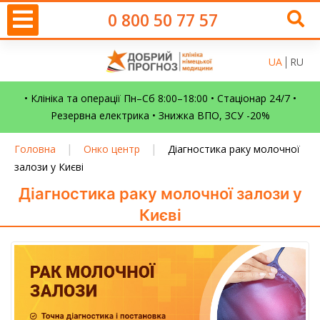
0 800 50 77 57
UA
RU
• Клініка та операції Пн–Сб 8:00–18:00 • Стаціонар 24/7 •
Резервна електрика • Знижка ВПО, ЗСУ -20%
|
|
Головна
Онко центр
Діагностика раку молочної
залози у Києві
Діагностика раку молочної залози у
Києві