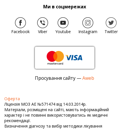
Ми в соцмережах
Дуже хороша клініка. Вдячна всьому персоналу за
турботу, особливо лікарю Олександру
Володимировичу.
Олена
Facebook
Viber
Youtube
Instagram
Twitter
20.02.2024
Якість послуг на високому рівні. Лікарю
Олександру Володимировичу окреме дякую за
високий професіоналізм та самовіддачу.
Просування сайту —
Aweb
Тетяна
01.02.2024
Оферта
Ліцензія МОЗ АЕ №571474 від 14.03.2014р.
Матеріали, розміщені на сайті, мають інформаційний
Дуже рада, що знайшла цю клініку і чудового
характер і не повинні використовуватись як медичні
лікаря Шепіль Олександра Володимировича.
рекомендації.
Лікар дуже професійний, розумний, підтримує
Визначення діагнозу та вибір методики лікування