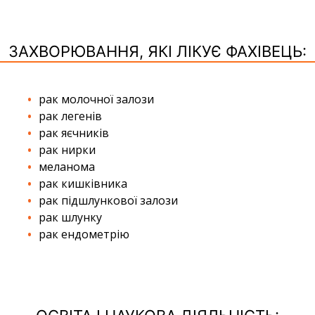
ЗАХВОРЮВАННЯ, ЯКІ ЛІКУЄ ФАХІВЕЦЬ:
рак молочної залози
рак легенів
рак яєчників
рак нирки
меланома
рак кишківника
рак підшлункової залози
рак шлунку
рак ендометрію