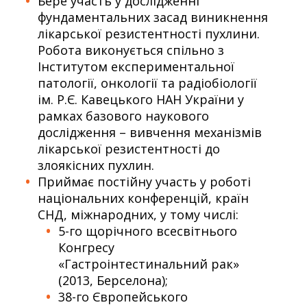
Бере участь у дослідженні
фундаментальних засад виникнення
лікарської резистентності пухлини.
Робота виконується спільно з
Інститутом експериментальної
патології, онкології та радіобіології
ім. Р.Є. Кавецького НАН України у
рамках базового наукового
дослідження – вивчення механізмів
лікарської резистентності до
злоякісних пухлин.
Приймає постійну участь у роботі
національних конференцій, країн
СНД, міжнародних, у тому числі:
5-го щорічного всесвітнього
Конгресу
«Гастроінтестинальний рак»
(2013, Берселона);
38-го Європейського