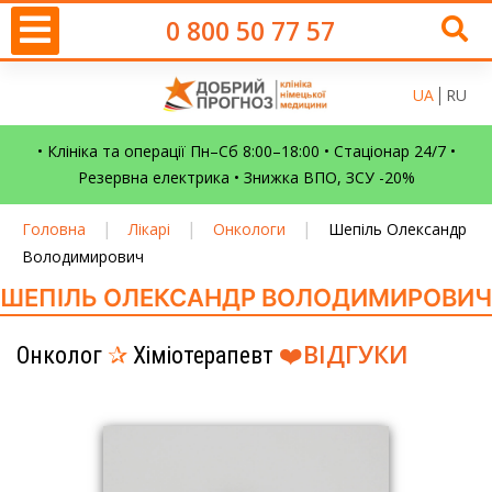
0 800 50 77 57
UA
RU
• Клініка та операції Пн–Сб 8:00–18:00 • Стаціонар 24/7 •
Резервна електрика • Знижка ВПО, ЗСУ -20%
|
|
|
Головна
Лікарі
Онкологи
Шепіль Олександр
Володимирович
ШЕПІЛЬ ОЛЕКСАНДР ВОЛОДИМИРОВИЧ
❤️
ВІДГУКИ
Онколог
✰
Хіміотерапевт