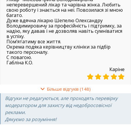
неперевершений лікар та чарівна жінка. Любить
свою роботу і знається на неї. Повозилася зі мною
багато.
Дуже вдячна лікарю Шепелю Олександру
Володимировичу за професійність і підтримку, за
надію, яку давав і не дозволяв навіть сумніватися
в успіху.
Пом’ятатиму все життя.
Окрема подяка керівництву клініки за підбір
такого персоналу.
С повагою.
Габліна К.О.
Каріне
07.08.2025
Більше відгуків (148)
Відгуки не редагуються, але проходять перевірку
Клініку дуже рекомендую. Самий
модератором для захисту від недобросовісної
висококваліфікований лікар, якого я тут зустріла –
реклами.
Олександр Володимирович Шепіль. Дуже
Дякуємо за розуміння!
досвідчений та прогресивний. І умови в клініці
шикарні