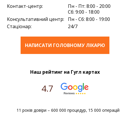
Проходжу курс хіміотерапії. Дуже вдячна лікарю
Контакт-центр:
Пн - Пт: 8:00 - 20:00
онкологу і хіміотерапевтуОлександру
Сб: 9:00 - 18:00
Володимировичу Шепілю. Дуже чемний, уважний.
Консультативний центр:
Пн - Сб: 8:00 - 19:00
Підтримує, дає поради. Приємний в спілкуванні.
Щиро дякую за все!
Стаціонар:
24/7
Каріне Габліна
НАПИСАТИ ГОЛОВНОМУ ЛІКАРЮ
15.04.2024
Клініка дуже подобається в першу чергу за
Наш рейтинг на Гугл картах
рахунок персоналу. Всі дуже ввічливі, приємні,
усміхнені і обізнані у своїй справі, що дуже
важливо. Підтримка відчувається протягом
4.7
всього періоду лікування.
Окреме дякую Олександру Володимировичу за
його професійність та самовіддачу!
Світлана
11 років довіри – 600 000 процедур, 15 000 операцій
04.03.2024