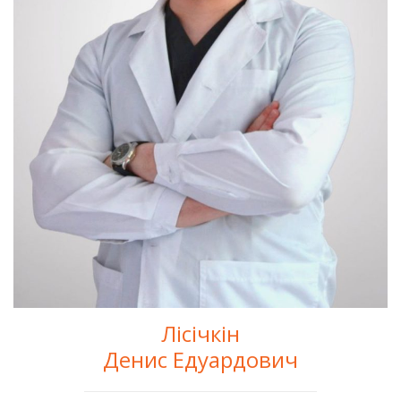
Лісічкін
Денис Едуардович