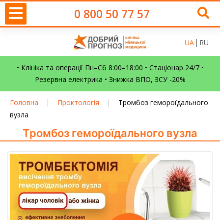
0 800 50 77 57
UA
RU
• Клініка та операції Пн–Сб 8:00–18:00 • Стаціонар 24/7 •
Резервна електрика • Знижка ВПО, ЗСУ -20%
|
|
Головна
Проктологія
Тромбоз гемороїдального
вузла
Тромбоз гемороїдального вузла