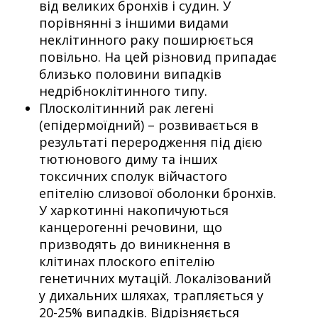
від великих бронхів і судин. У
порівнянні з іншими видами
неклітинного раку поширюється
повільно. На цей різновид припадає
близько половини випадків
недрібноклітинного типу.
Плосколітинний рак легені
(епідермоїдний) – розвивається в
результаті переродження під дією
тютюнового диму та інших
токсичних сполук війчастого
епітелію слизової оболонки бронхів.
У харкотинні накопичуються
канцерогенні речовини, що
призводять до виникнення в
клітинах плоского епітелію
генетичних мутацій. Локалізований
у дихальних шляхах, трапляється у
20-25% випадків. Відрізняється