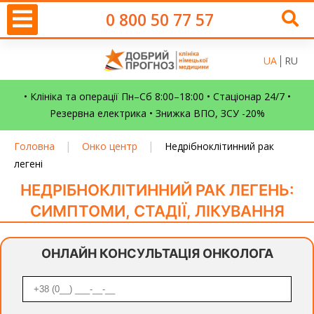
0 800 50 77 57
UA
RU
• Клініка та операції Пн–Сб 8:00–18:00 • Стаціонар 24/7 •
Резервна електрика • Знижка ВПО, ЗСУ -20%
|
|
Головна
Онко центр
Недрібноклітинний рак
легені
НЕДРІБНОКЛІТИННИЙ РАК ЛЕГЕНЬ:
СИМПТОМИ, СТАДІЇ, ЛІКУВАННЯ
ОНЛАЙН КОНСУЛЬТАЦІЯ ОНКОЛОГА