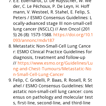
E.E. Eberhardt, D. De Ruysscher, W. We
der, C. Le Péchoux, P. De Leyn, H. Hoff
mann, V. Westeel, R. Stahel, E. Felip, S.
Peters / ESMO Consensus Guidelines: L
ocally-advanced stage III non-small-cell
lung cancer (NSCLC) // Ann Oncol (201
5) 26 (8): 1573-1588.
https://doi.org/10.1
093/annonc/mdv187
Metastatic Non-Small-Cell Lung Cance
r: ESMO Clinical Practice Guidelines for
diagnosis, treatment and follow-up
//
https://www.esmo.org/Guidelines/Lu
ng-and-Chest-Tumours/Metastatic-No
n-Small-Cell-Lung-Cancer
Felip, C. Gridelli, P. Baas, R. Rosell, R. St
ahel / ESMO Consensus Guidelines: Met
astatic non-small-cell lung cancer: cons
ensus on pathology and molecular test
s, first-line, second-line, and third-line