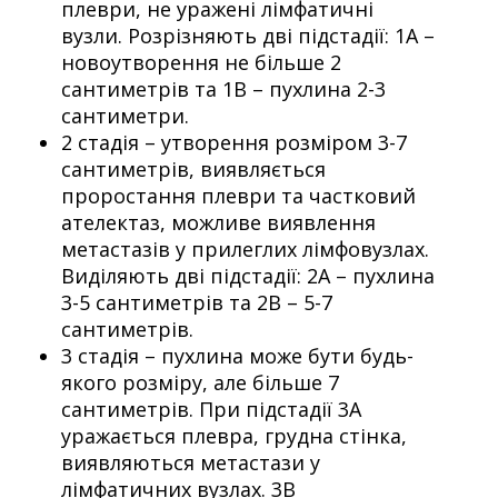
плеври, не уражені лімфатичні
вузли. Розрізняють дві підстадії: 1А –
новоутворення не більше 2
сантиметрів та 1В – пухлина 2-3
сантиметри.
2 стадія – утворення розміром 3-7
сантиметрів, виявляється
проростання плеври та частковий
ателектаз, можливе виявлення
метастазів у прилеглих лімфовузлах.
Виділяють дві підстадії: 2А – пухлина
3-5 сантиметрів та 2В – 5-7
сантиметрів.
3 стадія – пухлина може бути будь-
якого розміру, але більше 7
сантиметрів. При підстадії 3А
уражається плевра, грудна стінка,
виявляються метастази у
лімфатичних вузлах. 3В