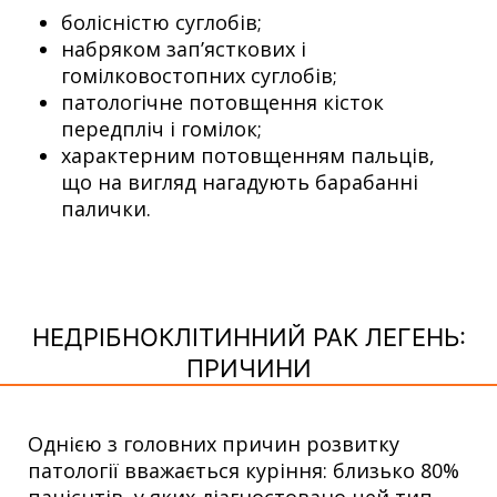
болісністю суглобів;
набряком зап’ясткових і
гомілковостопних суглобів;
патологічне потовщення кісток
передпліч і гомілок;
характерним потовщенням пальців,
що на вигляд нагадують барабанні
палички.
НЕДРІБНОКЛІТИННИЙ РАК ЛЕГЕНЬ:
ПРИЧИНИ
Однією з головних причин розвитку
патології вважається куріння: близько 80%
пацієнтів, у яких діагностовано цей тип