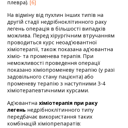
плевра).
[6]
На відміну від пухлин інших типів на
другій стадії недрібноклітинного раку
легень операція в більшості випадків
можлива. Перед хірургічним втручанням
проводиться курс неоад’ювантної
хіміотерапії, також показана ад’ювантна
хіміо- та променева терапія. При
неможливості проведення операції
показано хіміопроменеву терапію (у разі
задовільного стану пацієнта) або
променеву терапію з наступними 3-4
хіміотерапевтичними курсами.
Ад’ювантна
хіміотерапія при раку
легень
недрібноклітинного типу
передбачає використання таких
комбінацій хіміопрепаратів: