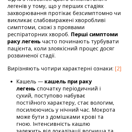
легенів у тому, що у перших стадіях
захворювання протікає безсимптомно чи
викликає слабовиражені хворобливі
симптоми, схожі з проявами
респіраторних хвороб.
Перші симптоми
раку легень
часто починають турбувати
пацієнта, коли злоякісний процес досяг
розвиненої стадії.
Вирізняють чотири характерні ознаки:
[2]
Кашель —
кашель при раку
легень
спочатку періодичний і
сухий, поступово набуває
постійного характеру, стає вологим,
посилюючись у нічний час. Мокрота
може бути з домішками крові та
гною. Інтенсивність кашлю
залежить від локалізації вогнища та