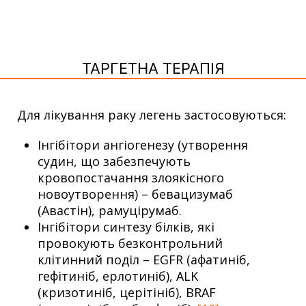
ТАРГЕТНА ТЕРАПІЯ
Для лікування раку легень застосовуються:
Інгібітори ангіогенезу (утворення
судин, що забезпечують
кровопостачання злоякісного
новоутворення) – бевацизумаб
(Авастін), рамуцірумаб.
Інгібітори синтезу білків, які
провокують безконтрольний
клітинний поділ – EGFR (афатиніб,
гефітиніб, ерлотиніб), ALK
(кризотиніб, церітініб), BRAF