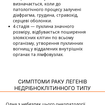
визначається, коли до
патологічного процесу залучені
діафрагма, грудина, стравохід,
серцеві оболонки.
4 стадія — пухлина значного
розміру, відбувається поширення
злоякісних клітин по всьому
організму, утворення пухлинних
вогнищ у віддалених внутрішніх
органах та лімфовузлах.
СИМПТОМИ РАКУ ЛЕГЕНІВ
НЕДРІБНОКЛІТИННОГО ТИПУ
Одна з небезпек цього онкопатології