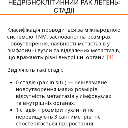
НЕДРІБНОКЛІТИННИЙ РАК ЛЕГЕНЬ:
СТАДІЇ
Класифікація проводиться за міжнародною
системою TNM, заснованої на розмірах
новоутворення, наявності метастазів у
лімфатичні вузли та віддалених метастазів,
що вражають різні внутрішні органи.
[1]
Виділяють такі стадії:
0 стадія (рак in situ) — неінвазивне
новоутворення малих розмірів,
відсутність метастазів у лімфовузлах
та внутрішніх органах.
1 стадія – розміри пухлини не
перевищують 3 сантиметрів, не
спостерігається проростання