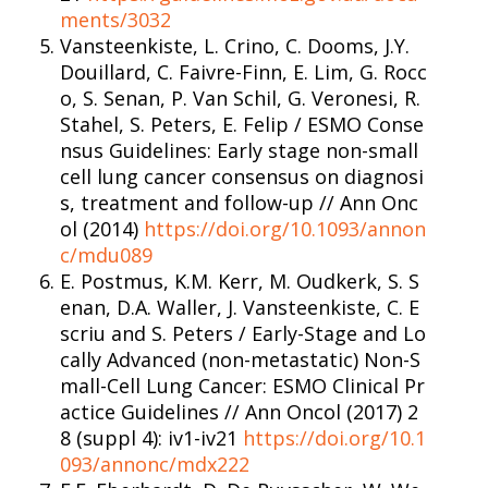
ments/3032
Vansteenkiste, L. Crino, C. Dooms, J.Y.
Douillard, C. Faivre-Finn, E. Lim, G. Rocc
o, S. Senan, P. Van Schil, G. Veronesi, R.
Stahel, S. Peters, E. Felip / ESMO Conse
nsus Guidelines: Early stage non-small
cell lung cancer consensus on diagnosi
s, treatment and follow-up // Ann Onc
ol (2014)
https://doi.org/10.1093/annon
c/mdu089
E. Postmus, K.M. Kerr, M. Oudkerk, S. S
enan, D.A. Waller, J. Vansteenkiste, C. E
scriu and S. Peters / Early-Stage and Lo
cally Advanced (non-metastatic) Non-S
mall-Cell Lung Cancer: ESMO Clinical Pr
actice Guidelines // Ann Oncol (2017) 2
8 (suppl 4): iv1-iv21
https://doi.org/10.1
093/annonc/mdx222