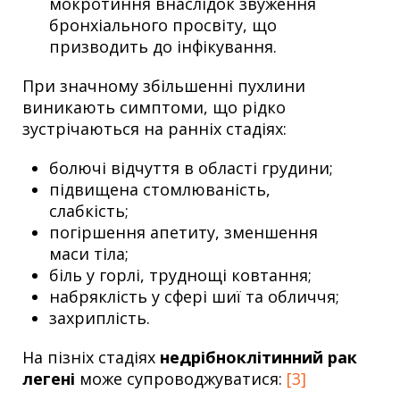
мокротиння внаслідок звуження
бронхіального просвіту, що
призводить до інфікування.
При значному збільшенні пухлини
виникають симптоми, що рідко
зустрічаються на ранніх стадіях:
болючі відчуття в області грудини;
підвищена стомлюваність,
слабкість;
погіршення апетиту, зменшення
маси тіла;
біль у горлі, труднощі ковтання;
набряклість у сфері шиї та обличчя;
захриплість.
На пізніх стадіях
недрібноклітинний рак
легені
може супроводжуватися:
[3]