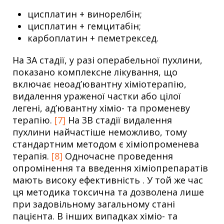
цисплатин + винорелбін;
цисплатин + гемцитабін;
карбоплатин + пеметрексед.
На 3А стадії, у разі операбельної пухлини,
показано комплексне лікування, що
включає неоад’ювантну хіміотерапію,
видалення ураженої частки або цілої
легені, ад’ювантну хіміо- та променеву
терапію.
[7]
На 3В стадії видалення
пухлини найчастіше неможливо, тому
стандартним методом є хіміопроменева
терапія.
[8]
Одночасне проведення
опромінення та введення хіміопрепаратів
мають високу ефективність . У той же час
ця методика токсична та дозволена лише
при задовільному загальному стані
пацієнта. В інших випадках хіміо- та