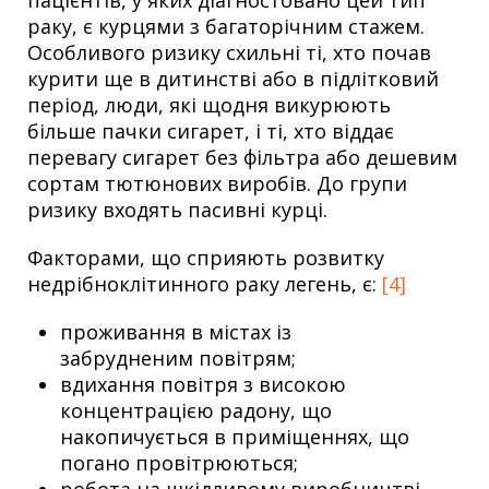
раку, є курцями з багаторічним стажем.
Особливого ризику схильні ті, хто почав
курити ще в дитинстві або в підлітковий
період, люди, які щодня викурюють
більше пачки сигарет, і ті, хто віддає
перевагу сигарет без фільтра або дешевим
сортам тютюнових виробів. До групи
ризику входять пасивні курці.
Факторами, що сприяють розвитку
недрібноклітинного раку легень, є:
[4]
проживання в містах із
забрудненим повітрям;
вдихання повітря з високою
концентрацією радону, що
накопичується в приміщеннях, що
погано провітрюються;
робота на шкідливому виробництві,