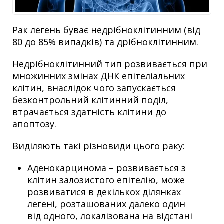
Рак легень буває недрібноклітинним (від
80 до 85% випадків) та дрібноклітинним.
Недрібноклітинний тип розвивається при
множинних змінах ДНК епітеліальних
клітин, внаслідок чого запускається
безконтрольний клітинний поділ,
втрачається здатність клітини до
апоптозу.
Виділяють такі різновиди цього раку:
Аденокарцинома – розвивається з
клітин залозистого епітелію, може
розвиватися в декількох ділянках
легені, розташованих далеко один
від одного, локалізована на відстані