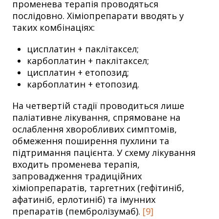
променева терапія проводяться
послідовно. Хіміопрепарати вводять у
таких комбінаціях:
цисплатин + паклітаксел;
карбоплатин + паклітаксел;
цисплатин + етопозид;
карбоплатин + етопозид.
На четвертій стадії проводиться лише
паліативне лікування, спрямоване на
ослаблення хворобливих симптомів,
обмеження поширення пухлини та
підтримання пацієнта. У схему лікування
входить променева терапія,
запровадження традиційних
хіміопрепаратів, таргетних (гефітиніб,
афатиніб, ерлотиніб) та імунних
препаратів (пембролізумаб).
[9]