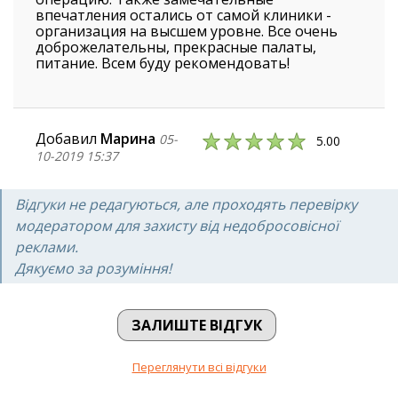
впечатления остались от самой клиники -
организация на высшем уровне. Все очень
доброжелательны, прекрасные палаты,
питание. Всем буду рекомендовать!
Добавил
Марина
05-
5.00
10-2019 15:37
Чудова клініка, вічливий та професійний
персонал. Особлива подяка Миргородській
Відгуки не редагуються, але проходять перевірку
Аліні Сергіївні, Авериній Ганні Олександрівні -
модератором для захисту від недобросовісної
це професіонали своєї справи. Рекомендую
реклами.
Дякуємо за розуміння!
ЗАЛИШТЕ ВІДГУК
Переглянути всі відгуки