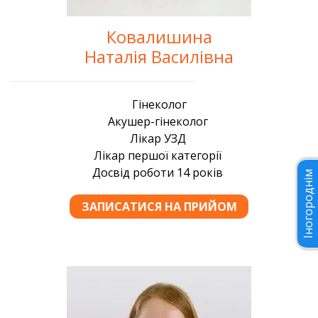
Ковалишина
Наталія Василівна
Іногороднім