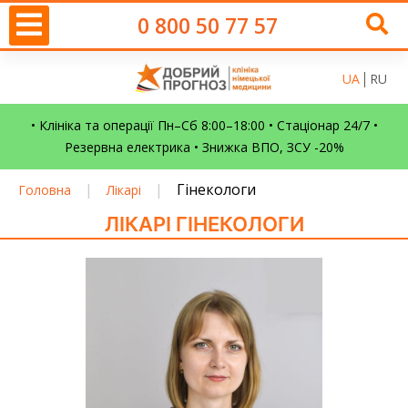
0 800 50 77 57
UA
RU
• Клініка та операції Пн–Сб 8:00–18:00 • Стаціонар 24/7 •
Резервна електрика • Знижка ВПО, ЗСУ -20%
|
|
Гінекологи
Головна
Лікарі
ЛІКАРІ ГІНЕКОЛОГИ