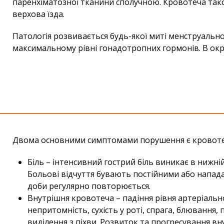
паренхіматозної тканини сполучною. Кровотеча так
верхова їзда.
Патологія розвивається будь-якої миті менструальног
максимальному рівні гонадотропних гормонів. В окр
Двома основними симптомами порушення є кровот
Біль – інтенсивний гострий біль виникає в нижн
Больові відчуття бувають постійними або нападам
доби регулярно повторюється.
Внутрішня кровотеча – падіння рівня артеріальног
непритомність, сухість у роті, спрага, блювання,
виділення з піхви. Розвиток та прогресування вн