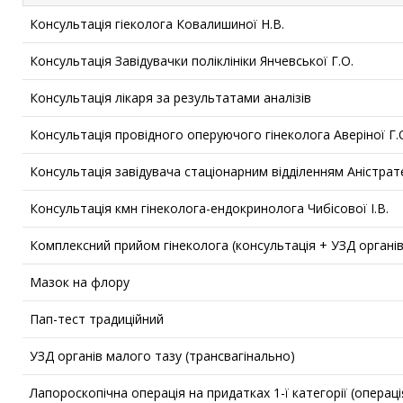
Консультація гіеколога Ковалишиної Н.В.
Консультація Завідувачки поліклініки Янчевської Г.О.
Консультація лікаря за результатами аналізів
Консультація провідного оперуючого гінеколога Аверіної Г.
Консультація завідувача стаціонарним відділенням Аністрате
Консультація кмн гінеколога-ендокринолога Чибісової І.В.
Комплексний прийом гінеколога (консультація + УЗД органі
Мазок на флору
Пап-тест традиційний
УЗД органів малого тазу (трансвагінально)
Лапороскопічна операція на придатках 1-ї категорії (операці