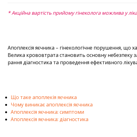
* Акційна вартість прийому гінеколога можлива у лі
Апоплексія яєчника – гінекологічне порушення, що 
Велика крововтрата становить основну небезпеку за
рання діагностика та проведення ефективного лікув
Що таке апоплекія яєчника
Чому виникає апоплексія яєчника
Апоплексія яєчника: симптоми
Апоплексія яєчника: діагностика