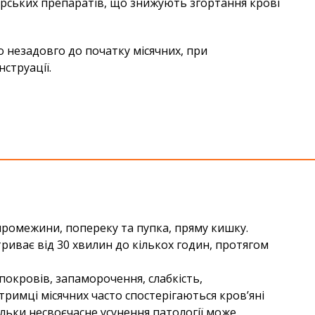
рських препаратів, що знижують згортання крові
о незадовго до початку місячних, при
струації.
промежини, попереку та пупка, пряму кишку.
риває від 30 хвилин до кількох годин, протягом
 покровів, запаморочення, слабкість,
атримці місячних часто спостерігаються кров’яні
ільки несвоєчасне усунення патології може