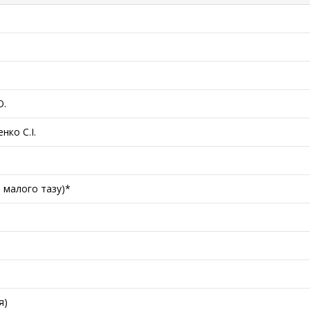
О.
нко С.І.
в малого тазу)*
я)