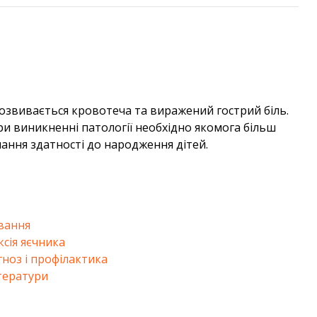
озвивається кровотеча та виражений гострий біль.
и виникненні патології необхідно якомога більш
ання здатності до народження дітей.
ування
сія яєчника
гноз і профілактика
тератури