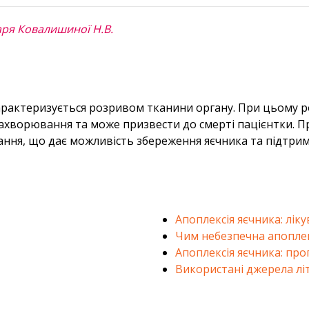
каря Ковалишиної Н.В.
характеризується розривом тканини органу. При цьому р
хворювання та може призвести до смерті пацієнтки. Пр
ання, що дає можливість збереження яєчника та підтрим
Апоплексія яєчника: лік
Чим небезпечна апоплек
Апоплексія яєчника: про
Використані джерела лі