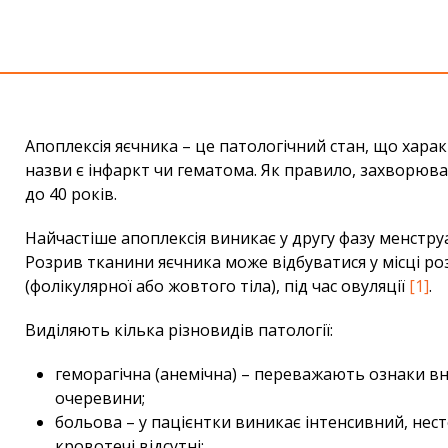
Апоплексія яєчника – це патологічний стан, що хара
назви є інфаркт чи гематома. Як правило, захворюва
до 40 років.
Найчастіше апоплексія виникає у другу фазу менстру
Розрив тканини яєчника може відбуватися у місці р
(фолікулярної або жовтого тіла), під час овуляції
[1]
.
Виділяють кілька різновидів патології:
геморагічна (анемічна) – переважають ознаки в
очеревини;
больова – у пацієнтки виникає інтенсивний, нес
кровотечі відсутні;