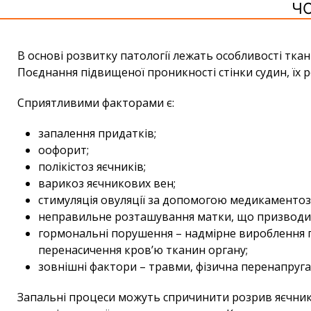
ЧО
В основі розвитку патології лежать особливості тка
Поєднання підвищеної проникності стінки судин, їх
Сприятливими факторами є:
запалення придатків;
оофорит;
полікістоз яєчників;
варикоз яєчникових вен;
стимуляція овуляції за допомогою медикаментоз
неправильне розташування матки, що призводит
гормональні порушення – надмірне вироблення г
перенасичення кров’ю тканин органу;
зовнішні фактори – травми, фізична перенапруга,
Запальні процеси можуть спричинити розрив яєчника,