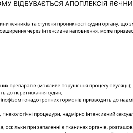
МУ ВІДБУВАЄТЬСЯ АПОПЛЕКСІЯ ЯЄЧНИ
нини яєчників та ступеня проникності судин органу, що 
 розширення через інтенсивне наповнення, може призвес
них препаратів (можливе порушення процесу овуляції);
ь до перетискання судин;
іпофізом гонадотропних гормонів призводить до надмі
 гінекологічні процедури, надмірно інтенсивний сексуаль
 оскільки при запаленні в тканинах органів, розташова