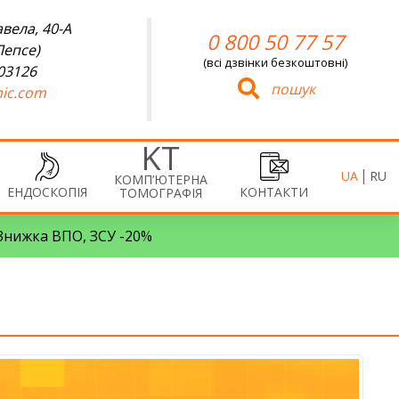
вела, 40-А
0 800 50 77 57
Лепсе)
(всі дзвінки безкоштовні)
 03126
пошук
ic.com
UA
RU
КОМП’ЮТЕРНА
ЕНДОСКОПІЯ
КОНТАКТИ
ТОМОГРАФІЯ
• Знижка ВПО, ЗСУ -20%