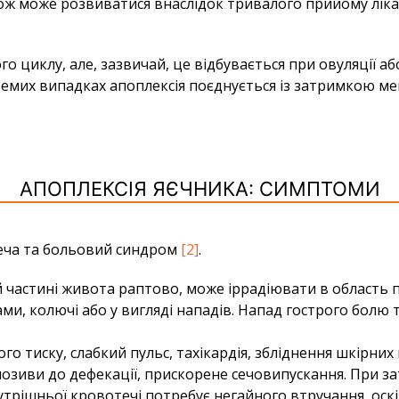
ож може розвиватися внаслідок тривалого прийому ліка
о циклу, але, зазвичай, це відбувається при овуляції аб
емих випадках апоплексія поєднується із затримкою мен
АПОПЛЕКСІЯ ЯЄЧНИКА: СИМПТОМИ
еча та больовий синдром
[2]
.
ій частині живота раптово, може іррадіювати в область 
и, колючі або у вигляді нападів. Напад гострого болю т
о тиску, слабкий пульс, тахікардія, збліднення шкірних
 позиви до дефекації, прискорене сечовипускання. При з
утрішньої кровотечі потребує негайного втручання, оск