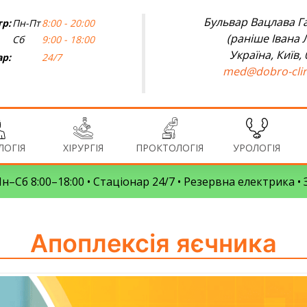
Бульвар Вацлава Га
р:
Пн-Пт
8:00 - 20:00
(раніше Івана 
Сб
9:00 - 18:00
Україна, Київ,
ар:
24/7
med@dobro-clin
ОГІЯ
ХІРУРГІЯ
ПРОКТОЛОГІЯ
УРОЛОГІЯ
 Пн–Сб 8:00–18:00 • Стаціонар 24/7 • Резервна електрика 
Апоплексія яєчника