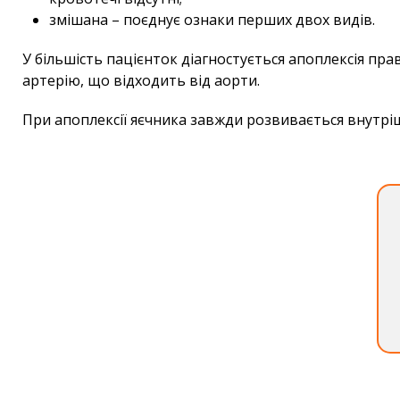
змішана – поєднує ознаки перших двох видів.
У більшість пацієнток діагностується апоплексія пр
артерію, що відходить від аорти.
При апоплексії яєчника завжди розвивається внутрі