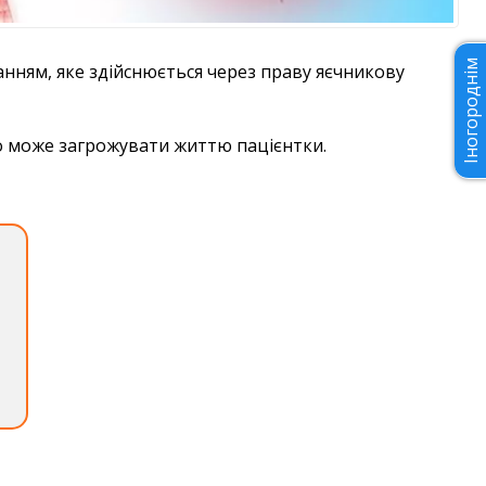
Іногороднім
анням, яке здійснюється через праву яєчникову
о може загрожувати життю пацієнтки.