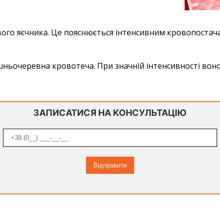
авого яєчника. Це пояснюється інтенсивним кровопостач
шньочеревна кровотеча. При значній інтенсивності вон
ЗАПИСАТИСЯ НА КОНСУЛЬТАЦІЮ