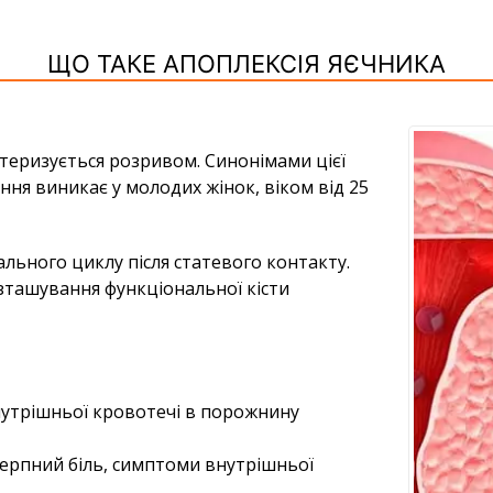
ЩО ТАКЕ АПОПЛЕКСІЯ ЯЄЧНИКА
ктеризується розривом. Синонімами цієї
ння виникає у молодих жінок, віком від 25
ального циклу після статевого контакту.
озташування функціональної кісти
нутрішньої кровотечі в порожнину
терпний біль, симптоми внутрішньої