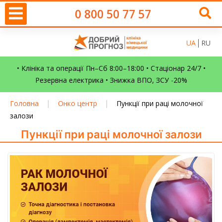
0 800 50 77 57
UA
RU
• Клініка та операції Пн–Сб 8:00–18:00 • Стаціонар 24/7 •
Резервна електрика • Знижка ВПО, ЗСУ -20%
|
|
Головна
Онко центр
Пункції при раці молочної
залози
Пункції при раці молочної залози