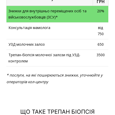
ГРН
Знижки для внутрішньо переміщених осіб та
20%
військовослужбовців (ЗСУ)*
Консультація мамолога
від
750
УЗД молочних залоз
650
Трепан-біопсія молочної залози під УЗД-
3500
контролем
* послуги, на які поширюються знижки, уточнюйте у
операторів кол-центру
ЩО ТАКЕ ТРЕПАН БІОПСІЯ