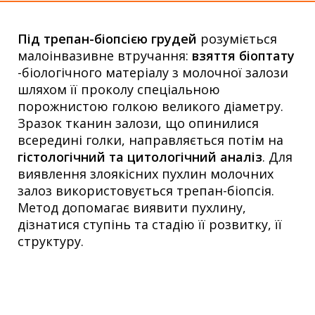
Під трепан-біопсією грудей
розуміється
малоінвазивне втручання:
взяття біоптату
-біологічного матеріалу з молочної залози
шляхом її проколу спеціальною
порожнистою голкою великого діаметру.
Зразок тканин залози, що опинилися
всередині голки, направляється потім на
гістологічний та цитологічний аналіз
. Для
виявлення злоякісних пухлин молочних
залоз використовується трепан-біопсія.
Метод допомагає виявити пухлину,
дізнатися ступінь та стадію її розвитку, її
структуру.