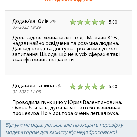
Додав/ла
Юлія
28-
5.00
07-2022 18:29
Дуже задоволенна візитом до Мовчан Ю.В.,
надзвичайно освідчена та розумна людина.
Дав відповіді та доступно роз'яснив усі мої
запитання. Шкода, що не в усіх сферах є такі
кваліфіковані спеціалісти.
Додав/ла
Галина
18-
5.00
02-2022 11:03
Проводила пункцию у Юрия Валентиновича.
Очень боялась, думала, что это болезненная
процедура. Но у доктора очень легкая рука,
почти ничего не почувствовала, даже
обычный укол болезненнее
Відгуки не редагуються, але проходять перевірку
модератором для захисту від недобросовісної