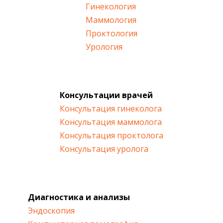
Гинекология
Готова вічно висловлювати слова вдячності
Маммология
лікарям цієї клініки. Ви найкращі, найрозумніші,
Проктология
найуважніші з усіх. Також мене постійно вражає
відношення персоналу до пацієнтів. Дуже ніжне,
Урология
обережне, щире і турботливе. Обладнання
сучасне, атмосфера добра.
Клініку рекомендую абсолютно усім, хто
піклується про своє здоров’я.
Людмила
Консультации врачей
Консультация гинеколога
24.10.2024
Консультация маммолога
Консультация проктолога
Консультация уролога
Все сподобалось, дуже хороший персонал. Лікарі
найкращі.
Олег
Диагностика и анализы
15.10.2024
Эндоскопия