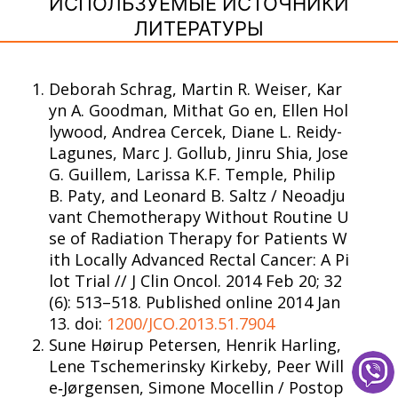
ИСПОЛЬЗУЕМЫЕ ИСТОЧНИКИ
ЛИТЕРАТУРЫ
Deborah Schrag, Martin R. Weiser, Kar
yn A. Goodman, Mithat Go en, Ellen Hol
lywood, Andrea Cercek, Diane L. Reidy-
Lagunes, Marc J. Gollub, Jinru Shia, Jose
G. Guillem, Larissa K.F. Temple, Philip
B. Paty, and Leonard B. Saltz / Neoadju
vant Chemotherapy Without Routine U
se of Radiation Therapy for Patients W
ith Locally Advanced Rectal Cancer: A Pi
lot Trial // J Clin Oncol. 2014 Feb 20; 32
(6): 513–518. Published online 2014 Jan
13. doi:
1200/JCO.2013.51.7904
Sune Høirup Petersen, Henrik Harling,
Lene Tschemerinsky Kirkeby, Peer Will
e‐Jørgensen, Simone Mocellin / Postop