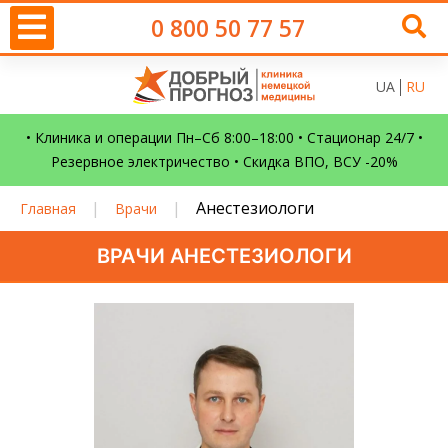
0 800 50 77 57
UA
RU
• Клиника и операции Пн–Сб 8:00–18:00 • Стационар 24/7 •
Резервное электричество • Скидка ВПО, ВСУ -20%
|
|
Анестезиологи
Главная
Врачи
ВРАЧИ АНЕСТЕЗИОЛОГИ