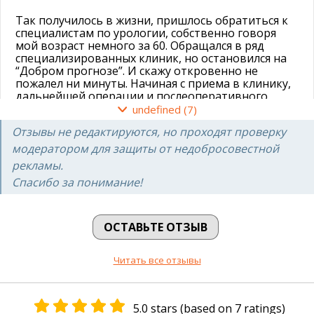
Так получилось в жизни, пришлось обратиться к
специалистам по урологии, собственно говоря
мой возраст немного за 60. Обращался в ряд
специализированных клиник, но остановился на
“Добром прогнозе”. И скажу откровенно не
пожалел ни минуты. Начиная с приема в клинику,
дальнейшей операции и послеоперативного
лечения, все было на высшем уровне. Палаты
undefined (7)
суппер, питание 5-ти разовое, медсестры и
Отзывы не редактируются, но проходят проверку
нянечки очень внимательны и доброжелательны.
Низкий поклон за их работу. Также хочу выразить
модератором для защиты от недобросовестной
отдельную благодарность врачу-хирургу
рекламы.
Шмуличенко А.В. и анастазиологу Парфенюк С.А и
Спасибо за понимание!
всей операционной бригаде! От всей души хочу
пожелать коллективу клиники успехов и
продолжения своей деятельности на таком
высоком профессиональном уровне.
ОСТАВЬТЕ ОТЗЫВ
Александр Бабенко
Читать все отзывы
29.10.2022
5.0 stars (based on 7 ratings)