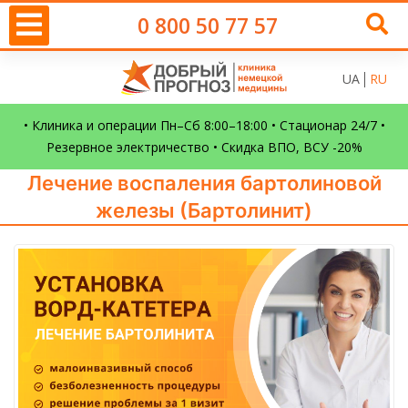
0 800 50 77 57
UA
RU
• Клиника и операции Пн–Сб 8:00–18:00 • Стационар 24/7 •
Резервное электричество • Скидка ВПО, ВСУ -20%
Лечение воспаления бартолиновой
железы (Бартолинит)