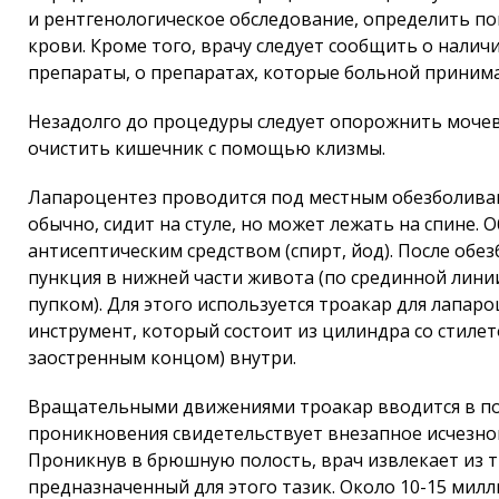
и рентгенологическое обследование, определить п
крови. Кроме того, врачу следует сообщить о налич
препараты, о препаратах, которые больной принима
Незадолго до процедуры следует опорожнить мочев
очистить кишечник с помощью клизмы.
Лапароцентез проводится под местным обезболиван
обычно, сидит на стуле, но может лежать на спине.
антисептическим средством (спирт, йод). После обе
пункция в нижней части живота (по срединной лини
пупком). Для этого используется троакар для лапа
инструмент, который состоит из цилиндра со стилет
заостренным концом) внутри.
Вращательными движениями троакар вводится в п
проникновения свидетельствует внезапное исчезно
Проникнув в брюшную полость, врач извлекает из тр
предназначенный для этого тазик. Около 10-15 мил