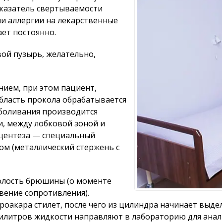
оказатель свертываемости
ии аллергии на лекарственные
ет постоянно.
ой пузырь, желательно,
ием, при этом пациент,
 Область прокола обрабатывается
зболивания производится
и, между лобковой зоной и
роцентеза — специальный
ом (металлический стержень с
олость брюшины (о моменте
вение сопротивления).
оакара стилет, после чего из цилиндра начинает выдел
лилитров жидкости направляют в лабораторию для анал