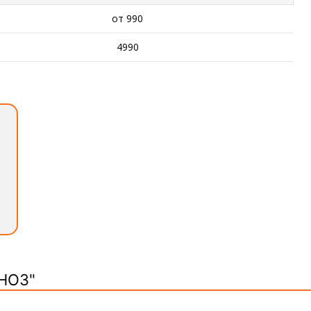
от 990
4990
НОЗ"