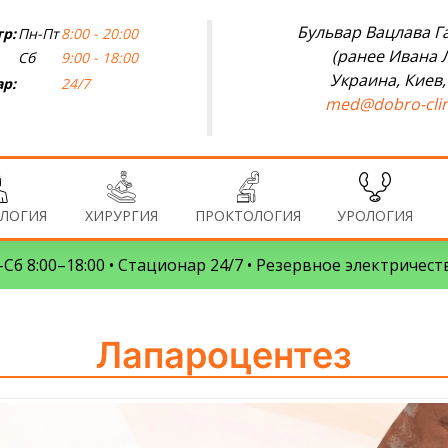
Бульвар Вацлава Га
р:
Пн-Пт
8:00 - 20:00
(ранее Ивана 
Сб
9:00 - 18:00
Украина, Киев,
р:
24/7
med@dobro-clin
ЛОГИЯ
ХИРУРГИЯ
ПРОКТОЛОГИЯ
УРОЛОГИЯ
Сб 8:00–18:00 • Стационар 24/7 • Резервное электричест
Лапароцентез