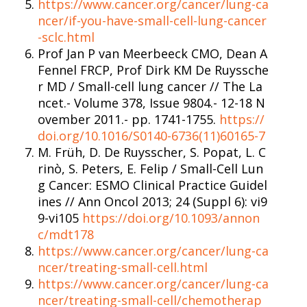
https://www.cancer.org/cancer/lung-ca
ncer/if-you-have-small-cell-lung-cancer
-sclc.html
Prof Jan P van Meerbeeck CMO, Dean A
Fennel FRCP, Prof Dirk KM De Ruyssche
r MD / Small-cell lung cancer // The La
ncet.- Volume 378, Issue 9804.- 12-18 N
ovember 2011.- pp. 1741-1755.
https://
doi.org/10.1016/S0140-6736(11)60165-7
M. Früh, D. De Ruysscher, S. Popat, L. C
rinò, S. Peters, E. Felip / Small-Cell Lun
g Cancer: ESMO Clinical Practice Guidel
ines // Ann Oncol 2013; 24 (Suppl 6): vi9
9-vi105
https://doi.org/10.1093/annon
c/mdt178
https://www.cancer.org/cancer/lung-ca
ncer/treating-small-cell.html
https://www.cancer.org/cancer/lung-ca
ncer/treating-small-cell/chemotherap