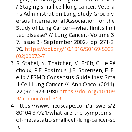
/ Staging small cell lung cancer: Vetera
ns Administration Lung Study Group v
ersus International Association for the
Study of Lung Cancer—what limits limi
ted disease? // Lung Cancer.- Volume 3
7, Issue 3.- September 2002.- pp. 271-2
76.
https://doi.org/10.1016/S0169-5002
(02)00072-7
R. Stahel, N. Thatcher, M. Früh, C. Le Pé
choux, P.E. Postmus, J.B. Sorensen, E. F
elip / ESMO Consensus Guidelines: Sma
ll-Cell Lung Cancer // Ann Oncol (2011)
22 (9): 1973-1980
https://doi.org/10.109
3/annonc/mdr313
https://www.medscape.com/answers/2
80104-37721/what-are-the-symptoms-
of-metastatic-small-cell-lung-cancer-sc
lc