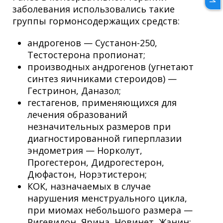
заболевания использовались такие
группы гормонсодержащих средств:
андрогенов — Сустанон-250,
Тестостерона пропионат;
производных андрогенов (угнетают
синтез яичниками стероидов) —
Гестринон, Даназол;
гестагенов, применяющихся для
лечения образований
незначительных размеров при
диагностированной гиперплазии
эндометрия — Норколут,
Прогестерон, Дидрогестерон,
Дюфастон, Норэтистерон;
КОК, назначаемых в случае
нарушения менструального цикла,
при миомах небольшого размера —
Ригевидон, Ярина, Новинет, Жанин;