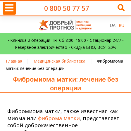
0 800 50 77 57
UA
RU
• Клиника и операции Пн–Сб 8:00–18:00 • Стационар 24/7 •
Резервное электричество • Скидка ВПО, ВСУ -20%
|
|
Главная
Медицинская библиотека
Фибромиома
матки: лечение без операции
Фибромиома матки: лечение без
операции
Фибромиома матки, также известная как
миома или
фиброма матки
, представляет
собой доброкачественное