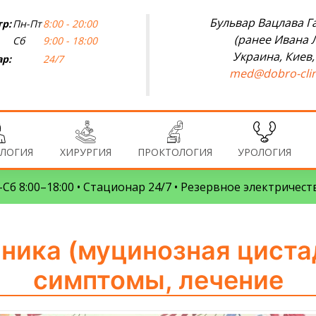
Бульвар Вацлава Га
р:
Пн-Пт
8:00 - 20:00
(ранее Ивана 
Сб
9:00 - 18:00
Украина, Киев,
р:
24/7
med@dobro-clin
ЛОГИЯ
ХИРУРГИЯ
ПРОКТОЛОГИЯ
УРОЛОГИЯ
Сб 8:00–18:00 • Стационар 24/7 • Резервное электричест
ника (муцинозная циста
симптомы, лечение