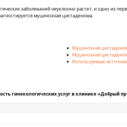
огических заболеваний неуклонно растет, и одно из пе
иагностируется муцинозная цистаденома.
Муцинозная цистаденом
Муцинозная цистаденом
Используемые источник
ость гинекологических услуг в клинике «Добрый пр