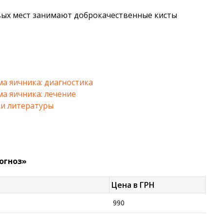
рвых мест занимают доброкачественные кисты
а яичника: диагностика
а яичника: лечение
и литературы
огноз»
Цена в ГРН
990