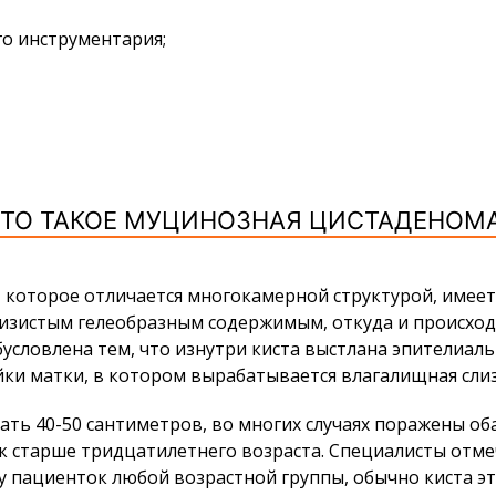
го инструментария;
ТО ТАКОЕ МУЦИНОЗНАЯ ЦИСТАДЕНОМ
 которое отличается многокамерной структурой, имее
лизистым гелеобразным содержимым, откуда и происход
 обусловлена тем, что изнутри киста выстлана эпителиа
йки матки, в котором вырабатывается влагалищная слиз
ать 40-50 сантиметров, во многих случаях поражены об
ок старше тридцатилетнего возраста. Специалисты отме
у пациенток любой возрастной группы, обычно киста э