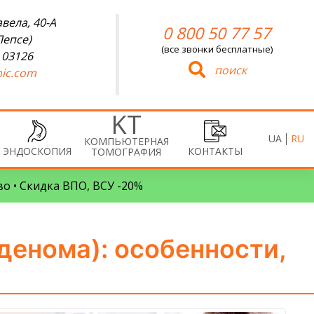
вела, 40-А
0 800 50 77 57
Лепсе)
(все звонки бесплатные)
 03126
поиск
ic.com
UA
RU
КОМПЬЮТЕРНАЯ
ЭНДОСКОПИЯ
КОНТАКТЫ
ТОМОГРАФИЯ
во • Скидка ВПО, ВСУ -20%
денома): особенности,