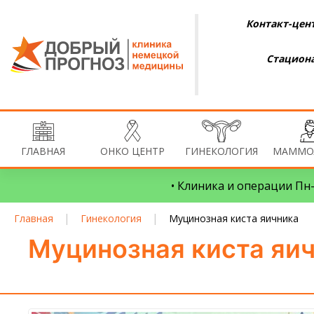
Контакт-цент
Стациона
ГЛАВНАЯ
ОНКО ЦЕНТР
ГИНЕКОЛОГИЯ
МАММО
• Клиника и операции Пн–
|
|
Главная
Гинекология
Муцинозная киста яичника
Муцинозная киста яич