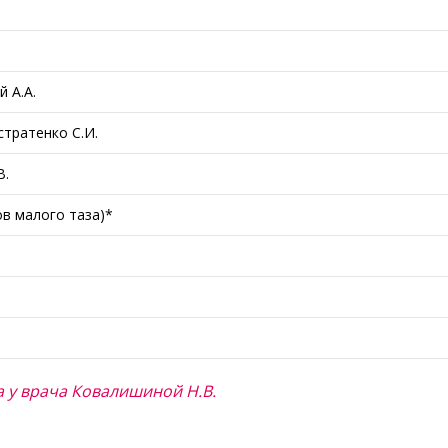
 А.А.
тратенко С.И.
В.
в малого таза)*
 у врача Ковалишиной Н.В.