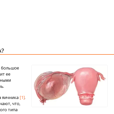
А?
т большое
ит ее
льными
ь.
а яичника
[1]
.
чают, что,
того типа