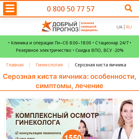
0 800 50 77 57
UA
RU
• Клиника и операции Пн–Сб 8:00–18:00 • Стационар 24/7 •
Резервное электричество • Скидка ВПО, ВСУ -20%
|
|
Главная
Гинекология
Серозная киста яичника
Серозная киста яичника: особенности,
симптомы, лечение