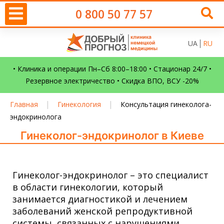
0 800 50 77 57
UA
RU
• Клиника и операции Пн–Сб 8:00–18:00 • Стационар 24/7 •
Резервное электричество • Скидка ВПО, ВСУ -20%
|
|
Главная
Гинекология
Консультация гинеколога-
эндокринолога
Гинеколог-эндокринолог в Киеве
Гинеколог-эндокринолог – это специалист
в области гинекологии, который
занимается диагностикой и лечением
заболеваний женской репродуктивной
системы, связанных с нарушениями