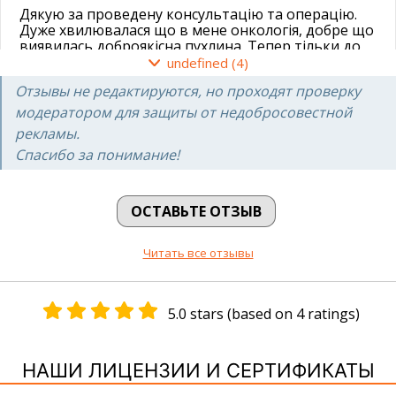
Дякую за проведену консультацію та операцію.
Дуже хвилювалася що в мене онкологія, добре що
виявилась доброякісна пухлина. Тепер тільки до
Вас буду ходити на огляди.
undefined (4)
Софія
Отзывы не редактируются, но проходят проверку
модератором для защиты от недобросовестной
рекламы.
14.07.2020
Спасибо за понимание!
Наблюдаюсь в клиники У Кристины Михайловны
по поводу кисты молочной железы. В прошлых
ОСТАВЬТЕ ОТЗЫВ
больницах предлагали радикальные операции и
ужасно запугивали онкологией, мне повезло что
по рекомендации я обратилась в Добрый прогноз
Читать все отзывы
и нашла замечательного специалиста, который
успокоил меня и назначил адекватное лечение.
Спасибо огромное!
5.0 stars (based on 4 ratings)
Людмила
НАШИ ЛИЦЕНЗИИ И СЕРТИФИКАТЫ
03.02.2020