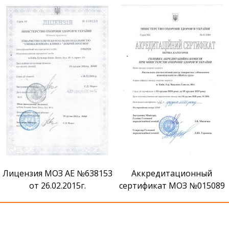
Дякую Мельник Юлії за проведену консультацію
та операцію. Дуже хвилювалася що в мене
онкологія, добре що виявилась доброякісна
пухлина. Тепер тільки до Вас буду ходити на
огляди.
Софія
19.12.2017
Сертификат признания ВМ
Аккредитационный
сертификат МОЗ №015089