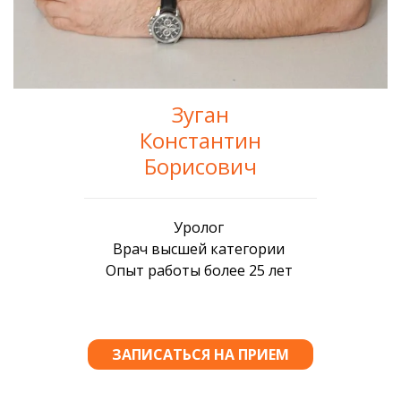
Зуган
Константин
Борисович