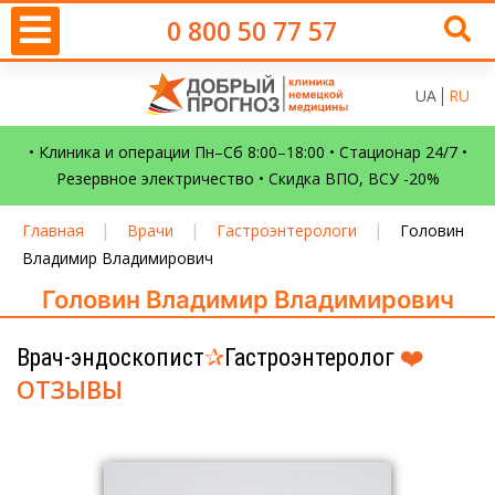
0 800 50 77 57
UA
RU
• Клиника и операции Пн–Сб 8:00–18:00 • Стационар 24/7 •
Резервное электричество • Скидка ВПО, ВСУ -20%
|
|
|
Главная
Врачи
Гастроэнтерологи
Головин
Владимир Владимирович
Головин Владимир Владимирович
❤️
Врач-эндоскопист
✰
Гастроэнтеролог
ОТЗЫВЫ